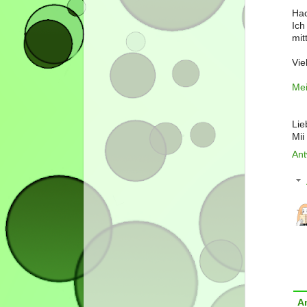
Hac
Ich
mit
Vie
Mei
Lie
Mii
Ant
A