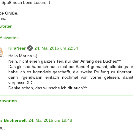
l Spaß noch beim Lesen. :)
be Grüße,
ina
worten
Antworten
KiraNear
24. Mai 2016 um 22:54
Hallo Marina :-)
Nein, nicht einen ganzen Teil, nur den Anfang des Buches^^
Das gleiche habe ich auch mal bei Band 4 gemacht, allerdings un
habe ich es irgendwie geschafft, die zweite Prüfung zu übersp
dann irgendwann einfach nochmal von vorne gelesen, damit
verpasse XD
Danke schön, das wünsche ich dir auch^^
ntworten
's Bücherwelt
24. Mai 2016 um 19:48
hu,