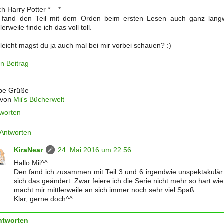
h Harry Potter *__*
 fand den Teil mit dem Orden beim ersten Lesen auch ganz langw
tlerweile finde ich das voll toll.
lleicht magst du ja auch mal bei mir vorbei schauen? :)
n Beitrag
be Grüße
 von
Mii's Bücherwelt
worten
Antworten
KiraNear
24. Mai 2016 um 22:56
Hallo Mii^^
Den fand ich zusammen mit Teil 3 und 6 irgendwie unspektakulär -
sich das geändert. Zwar feiere ich die Serie nicht mehr so hart wie
macht mir mittlerweile an sich immer noch sehr viel Spaß.
Klar, gerne doch^^
ntworten