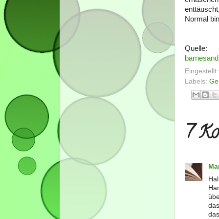
enttäuscht
Normal bin
Quelle:
barnesand
Eingestell
Labels:
Ge
7 Ko
Ma
Hall
Har
übe
das
das