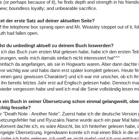
s (or perhaps because of it), he finds depth and strength in his frien
ew; boundless loyalty; and unbearable sacrifice.
tet der erste Satz auf deiner aktuellen Seite?
f the telephone box sprang open and Mr. Weasley steppet out of it, fo
h had fallen open.
llst du unbedingt aktuell zu deinem Buch loswerden?
s ich das Buch zum ersten Mal gelesen habe, habe ich den ersten Tei
rungen, weils mich damals einfach nicht interessiert hat^^°
infach da angefangen, als sie in Hogwarts waren. Aber dann dachte 
avor wichtig war und habs dann erst später komplett gelesen. Heute f
f einen ganz gewissen Charakter!) und ich war mir unsicher, ob ich ihn
 ihn bereits letztes Jahr erst auf Englisch gelesen habe. Dennoch mac
 wieder vergessen habe und weil ich mal die Serie vollständig lesen m
ch ein Buch in seiner Übersetzung schon einmal gelangweilt, obw
ichtig fesselte?
r "Death Note - Another Note". Zuerst habe ich die deutsche Version g
etzungsfehler hat und Ryuzakis Name wurde auch ein paar Mal fals
Moment dachte ich, es wäre Absicht, bis ich hinterher gelesen habe, 
ergeigte Übersetzung. Irgendwann konnte ich mal einen Blick in die e
(oder ich habs gelesen, ich weiß es nicht mehr) und ich war enttäus