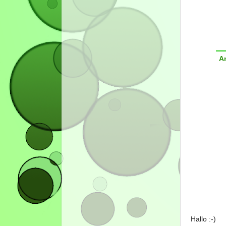
A
Hallo :-)