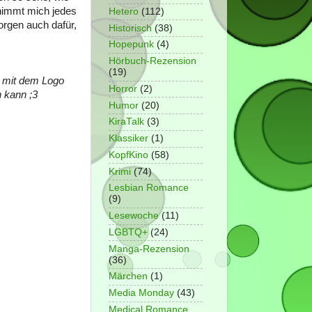
 nimmt mich jedes
Hetero
(112)
orgen auch dafür,
Historisch
(38)
Hopepunk
(4)
Hörbuch-Rezension
(19)
e mit dem Logo
Horror
(2)
n kann ;3
Humor
(20)
KiraTalk
(3)
Klassiker
(1)
KopfKino
(58)
Krimi
(74)
Lesbian Romance
(9)
Lesewoche
(11)
LGBTQ+
(24)
Manga-Rezension
(36)
Märchen
(1)
Media Monday
(43)
Medical Romance