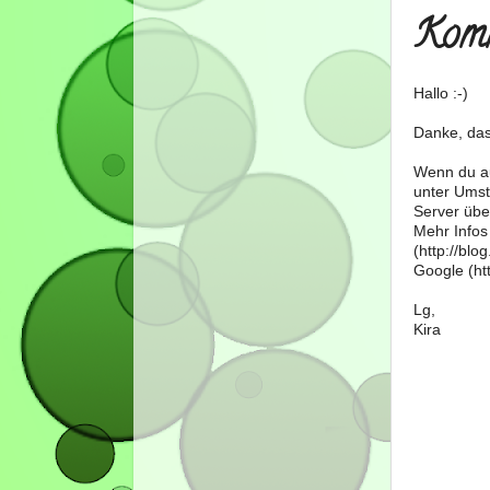
Komm
Hallo :-)
Danke, das
Wenn du au
unter Umst
Server über
Mehr Infos
(http://bl
Google (htt
Lg,
Kira