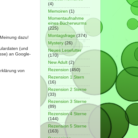
(4)
Memoiren
(1)
Momentaufnahme
eines Bücherwurms
(225)
Montagsfrage
(374)
e Meinung dazu!
Mystery
(26)
ulardaten (und
Neues Lesefutter
sse) an Google-
(170)
New Adult
(2)
Rezension
(450)
erklärung von
Rezension 1 Stern
(16)
Rezension 2 Sterne
(33)
Rezension 3 Sterne
(89)
Rezension 4 Sterne
(144)
Rezension 5 Sterne
(163)