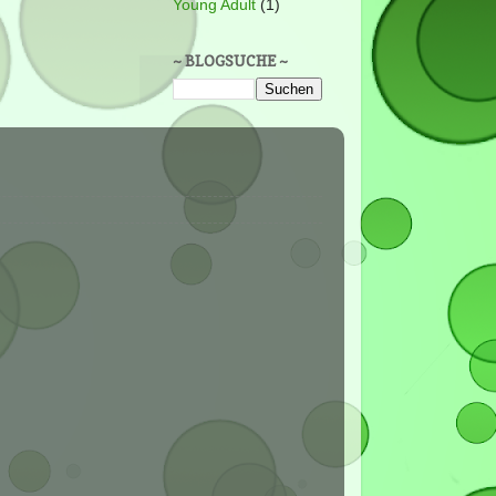
Young Adult
(1)
~ BLOGSUCHE ~