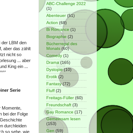
ABC-Challenge 2022
(1)
Abenteuer
(51)
Action
(68)
Bi Romance
(1)
Biographie
(2)
ei der LBM den
Bücherregal des
, aber das zählt
Monats
(60)
tzt nicht so
Comedy
(1)
orlesung ... aber
Drama
(165)
nd King ein ...
Dystopie
(10)
n^^°
Erotik
(2)
Fantasy
(72)
iner Serie
Fluff
(2)
Freitags-Füller
(60)
Freundschaft
(3)
ar Momente,
Gay Romance
(17)
 bei der Folge
Gemeinsam lesen
e Geschichte
(153)
en durchleiden
Gen
(59)
ch so sehe, wie