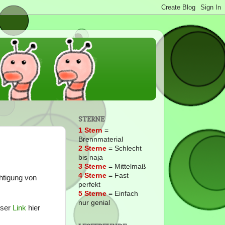
STERNE
1 Stern
=
Brennmaterial
2
Sterne
= Schlecht
bis naja
3 Sterne
= Mittelmaß
4 Sterne
= Fast
chtigung von
perfekt
5 Sterne
= Einfach
nur genial
eser
Link
hier