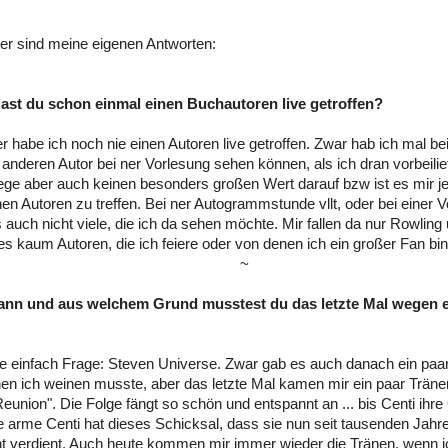
er sind meine eigenen Antworten:
ast du schon einmal einen Buchautoren live getroffen?
er habe ich noch nie einen Autoren live getroffen. Zwar hab ich mal b
 anderen Autor bei ner Vorlesung sehen können, als ich dran vorbeilief
 lege aber auch keinen besonders großen Wert darauf bzw ist es mir je
nen Autoren zu treffen. Bei ner Autogrammstunde vllt, oder bei einer V
 auch nicht viele, die ich da sehen möchte. Mir fallen da nur Rowling u
 es kaum Autoren, die ich feiere oder von denen ich ein großer Fan bi
~
ann und aus welchem Grund musstest du das letzte Mal wegen e
ne einfach Frage: Steven Universe. Zwar gab es auch danach ein pa
n ich weinen musste, aber das letzte Mal kamen mir ein paar Tränen
eunion". Die Folge fängt so schön und entspannt an ... bis Centi ihr
ie arme Centi hat dieses Schicksal, dass sie nun seit tausenden Jahr
t verdient. Auch heute kommen mir immer wieder die Tränen, wenn i