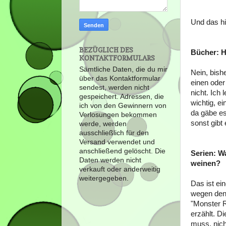
Und das hi
BEZÜGLICH DES
Bücher: H
KONTAKTFORMULARS
Sämtliche Daten, die du mir
Nein, bish
über das Kontaktformular
einen oder
sendest, werden nicht
nicht. Ich
gespeichert. Adressen, die
wichtig, ei
ich von den Gewinnern von
da gäbe es
Verlosungen bekommen
sonst gibt
werde, werden
ausschließlich für den
Versand verwendet und
anschließend gelöscht. Die
Serien: W
Daten werden nicht
weinen?
verkauft oder anderweitig
weitergegeben.
Das ist ei
wegen dene
"Monster R
erzählt. D
muss, nich