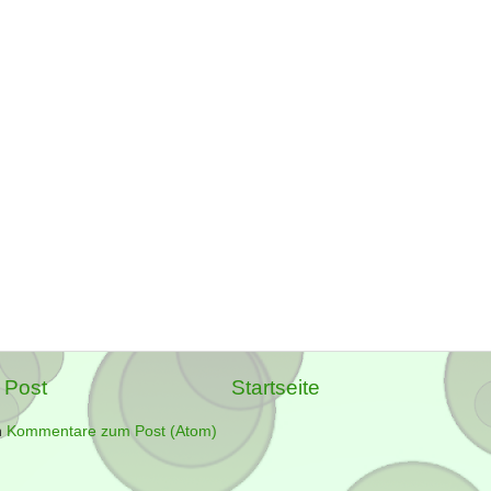
 Post
Startseite
n
Kommentare zum Post (Atom)