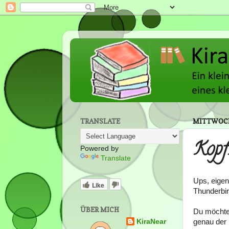
TRANSLATE
MITTWOCH
Kop
Powered by
Translate
Ups, eigen
Like
Thunderbir
ÜBER MICH
Du möchtes
genau der r
KiraNear