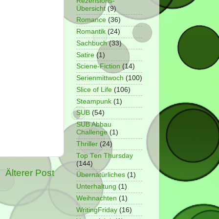
Rezensions-
Übersicht
(9)
Romance
(36)
Romantik
(24)
Sachbuch
(33)
Satire
(1)
Sciene-Fiction
(14)
Serienmittwoch
(100)
Slice of Life
(106)
Steampunk
(1)
SUB
(54)
SUB Abbau
Challenge
(1)
Thriller
(24)
Top Ten Thursday
(144)
Älterer Post
Übernatürliches
(1)
Unterhaltung
(1)
Weihnachten
(1)
WritingFriday
(16)