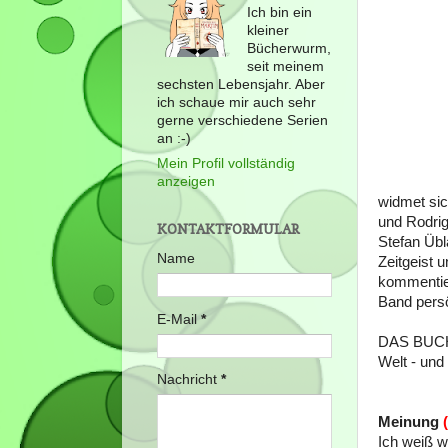
Ich bin ein
kleiner
Bücherwurm,
seit meinem
sechsten Lebensjahr. Aber
ich schaue mir auch sehr
gerne verschiedene Serien
an :-)
Mein Profil vollständig
anzeigen
widmet sic
und Rodrig
KONTAKTFORMULAR
Stefan Übl
Name
Zeitgeist 
kommentier
Band persön
E-Mail
*
DAS BUCH Ä
Welt - und
Nachricht
*
Meinung
Ich weiß wi