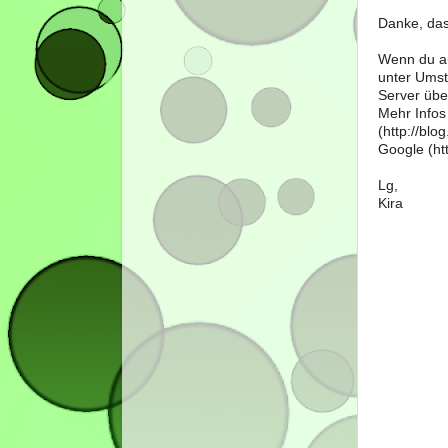
Danke, das
Wenn du au
unter Umst
Server über
Mehr Infos
(http://bl
Google (htt
Lg,
Kira