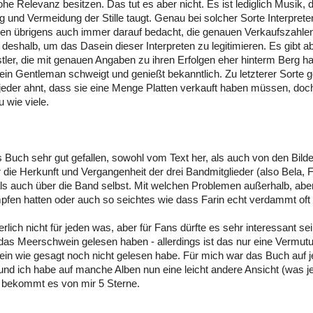
he Relevanz besitzen. Das tut es aber nicht. Es ist lediglich Musik, d
g und Vermeidung der Stille taugt. Genau bei solcher Sorte Interprete
men übrigens auch immer darauf bedacht, die genauen Verkaufszahle
l deshalb, um das Dasein dieser Interpreten zu legitimieren. Es gibt a
tler, die mit genauen Angaben zu ihren Erfolgen eher hinterm Berg ha
ein Gentleman schweigt und genießt bekanntlich. Zu letzterer Sorte 
 jeder ahnt, dass sie eine Menge Platten verkauft haben müssen, do
 wie viele.
s Buch sehr gut gefallen, sowohl vom Text her, als auch von den Bilde
r die Herkunft und Vergangenheit der drei Bandmitglieder (also Bela, 
als auch über die Band selbst. Mit welchen Problemen außerhalb, abe
pfen hatten oder auch so seichtes wie dass Farin echt verdammt oft 
erlich nicht für jeden was, aber für Fans dürfte es sehr interessant s
das Meerschwein gelesen haben - allerdings ist das nur eine Vermutu
n wie gesagt noch nicht gelesen habe. Für mich war das Buch auf j
und ich habe auf manche Alben nun eine leicht andere Ansicht (was jet
r bekommt es von mir 5 Sterne.