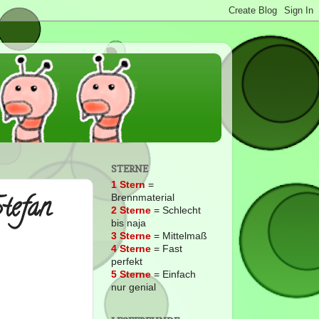
STERNE
1 Stern
=
tefan
Brennmaterial
2
Sterne
= Schlecht
bis naja
3 Sterne
= Mittelmaß
4 Sterne
= Fast
perfekt
5 Sterne
= Einfach
nur genial