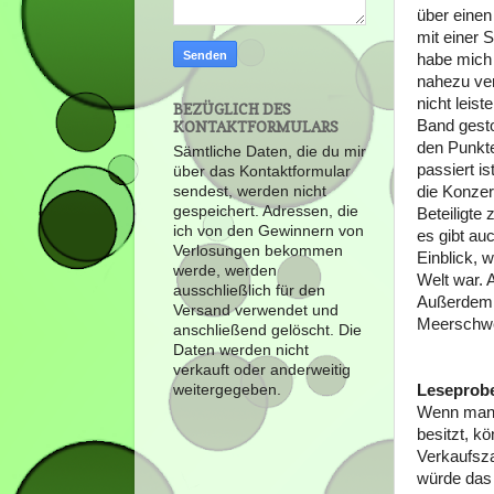
über einen
mit einer
habe mich 
nahezu ver
nicht leis
BEZÜGLICH DES
Band gesto
KONTAKTFORMULARS
den Punkte
Sämtliche Daten, die du mir
passiert i
über das Kontaktformular
die Konzer
sendest, werden nicht
gespeichert. Adressen, die
Beteiligte
ich von den Gewinnern von
es gibt au
Verlosungen bekommen
Einblick, 
werde, werden
Welt war. A
ausschließlich für den
Außerdem h
Versand verwendet und
Meerschwe
anschließend gelöscht. Die
Daten werden nicht
verkauft oder anderweitig
Leseprobe
weitergegeben.
Wenn man e
besitzt, k
Verkaufsza
würde das 