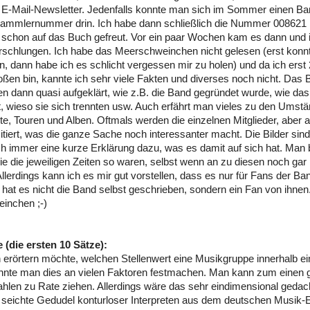
 E-Mail-Newsletter. Jedenfalls konnte man sich im Sommer einen Ban
 Sammlernummer drin. Ich habe dann schließlich die Nummer 0086
schon auf das Buch gefreut. Vor ein paar Wochen kam es dann und 
schlungen. Ich habe das Meerschweinchen nicht gelesen (erst konnt
ten, dann habe ich es schlicht vergessen mir zu holen) und da ich erst
ßen bin, kannte ich sehr viele Fakten und diverses noch nicht. Das 
n dann quasi aufgeklärt, wie z.B. die Band gegründet wurde, wie das
st, wieso sie sich trennten usw. Auch erfährt man vieles zu den Ums
te, Touren und Alben. Oftmals werden die einzelnen Mitglieder, aber 
 zitiert, was die ganze Sache noch interessanter macht. Die Bilder sin
ch immer eine kurze Erklärung dazu, was es damit auf sich hat. Ma
wie die jeweiligen Zeiten so waren, selbst wenn an zu diesen noch gar 
llerdings kann ich es mir gut vorstellen, dass es nur für Fans der Ban
at es nicht die Band selbst geschrieben, sondern ein Fan von ihne
inchen ;-)
 (die ersten 10 Sätze):
rörtern möchte, welchen Stellenwert eine Musikgruppe innerhalb ei
önnte man dies an vielen Faktoren festmachen. Man kann zum einen 
hlen zu Rate ziehen. Allerdings wäre das sehr eindimensional gedac
seichte Gedudel konturloser Interpreten aus dem deutschen Musik-Ei