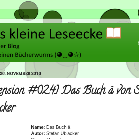
26. NOVEMBER 2016
ension #024] Das Buch ä von S
cker
Name:
Das Buch ä
Autor:
Stefan Üblacker