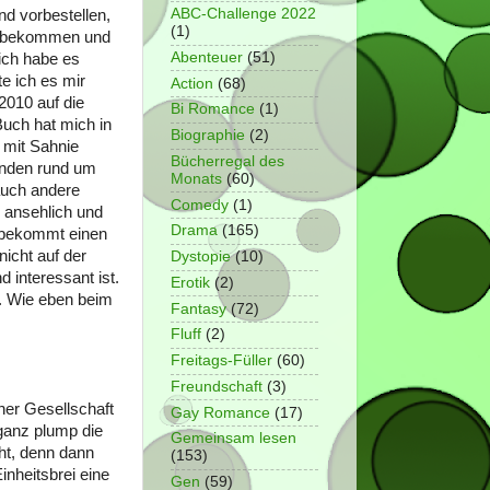
ABC-Challenge 2022
d vorbestellen,
(1)
21 bekommen und
Abenteuer
(51)
ich habe es
e ich es mir
Action
(68)
 2010 auf die
Bi Romance
(1)
Buch hat mich in
Biographie
(2)
 mit Sahnie
Bücherregal des
tänden rund um
Monats
(60)
auch andere
Comedy
(1)
d ansehlich und
Drama
(165)
n bekommt einen
nicht auf der
Dystopie
(10)
d interessant ist.
Erotik
(2)
n. Wie eben beim
Fantasy
(72)
Fluff
(2)
Freitags-Füller
(60)
Freundschaft
(3)
ner Gesellschaft
Gay Romance
(17)
ganz plump die
Gemeinsam lesen
ht, denn dann
(153)
nheitsbrei eine
Gen
(59)