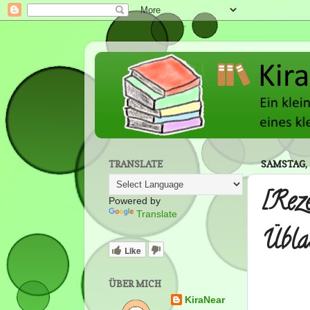
TRANSLATE
SAMSTAG, 
[Rez
Powered by
Translate
Übla
Like
ÜBER MICH
KiraNear