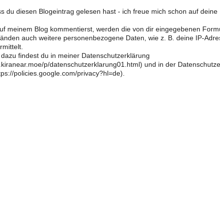
s du diesen Blogeintrag gelesen hast - ich freue mich schon auf dein
f meinem Blog kommentierst, werden die von dir eingegebenen Form
änden auch weitere personenbezogene Daten, wie z. B. deine IP-Adre
mittelt.
 dazu findest du in meiner Datenschutzerklärung
og.kiranear.moe/p/datenschutzerklarung01.html) und in der Datenschutz
ps://policies.google.com/privacy?hl=de).