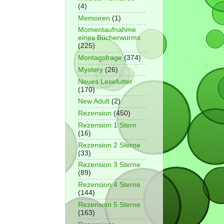
(4)
Memoiren
(1)
Momentaufnahme
eines Bücherwurms
(225)
Montagsfrage
(374)
Mystery
(26)
Neues Lesefutter
(170)
New Adult
(2)
Rezension
(450)
Rezension 1 Stern
(16)
Rezension 2 Sterne
(33)
Rezension 3 Sterne
(89)
Rezension 4 Sterne
(144)
Rezension 5 Sterne
(163)