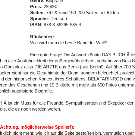
Genre:
Biografie
Preis:
29,99€
Seiten:
767 & rund 150-200 Seiten mit Bildern
Sprache:
Deutsch
ISBN:
978-3-86265-585-4
Rückentext:
Wie wird man die beste Band der Welt?
Eine gute Frage! Die Antwort könnte DAS BUCH Ä lie
h in aller Ausführlichkeit der außergewöhnlichen Laufbahn von Bela B
o González alias DIE ÄRZTE aus Berlin (aus Berlin!). Auf über 700 Se
acker nicht nur die Geschichte der Band, sondern beleuchtet zugleic
und den historischen Kontext ihres Schaffens. BELAFARINROD und v
en das Geschehen und 10 Bildteile mit mehr als 500 Fotos untermal
lich autorisierte Biografie.
 ist ein Muss für alle Freunde, Sympathisanten und Skeptiker der
 die, die es noch werden wollen.
(Achtung, möglicherweise Spoiler!)
:
rklich nicht mehr, wie ich auf die Seite gestoßen bin, vermutlich über