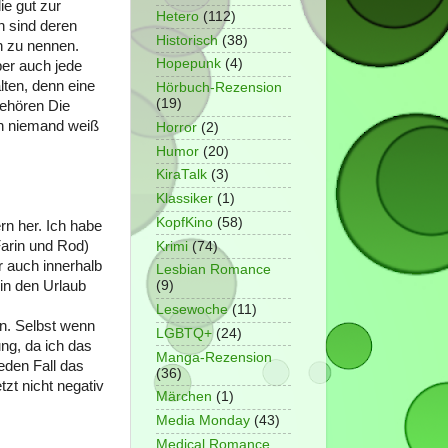
ie gut zur
Hetero
(112)
n sind deren
Historisch
(38)
n zu nennen.
Hopepunk
(4)
ber auch jede
lten, denn eine
Hörbuch-Rezension
(19)
gehören Die
ch niemand weiß
Horror
(2)
Humor
(20)
KiraTalk
(3)
Klassiker
(1)
KopfKino
(58)
rn her. Ich habe
Farin und Rod)
Krimi
(74)
r auch innerhalb
Lesbian Romance
in den Urlaub
(9)
Lesewoche
(11)
ein. Selbst wenn
LGBTQ+
(24)
ng, da ich das
Manga-Rezension
eden Fall das
(36)
zt nicht negativ
Märchen
(1)
Media Monday
(43)
Medical Romance