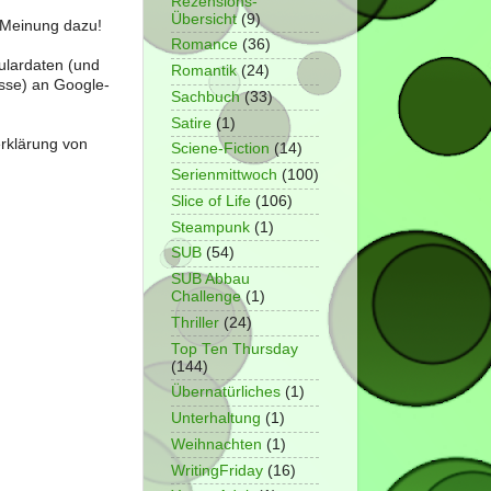
Rezensions-
Übersicht
(9)
e Meinung dazu!
Romance
(36)
ulardaten (und
Romantik
(24)
sse) an Google-
Sachbuch
(33)
Satire
(1)
erklärung von
Sciene-Fiction
(14)
Serienmittwoch
(100)
Slice of Life
(106)
Steampunk
(1)
SUB
(54)
SUB Abbau
Challenge
(1)
Thriller
(24)
Top Ten Thursday
(144)
Übernatürliches
(1)
Unterhaltung
(1)
Weihnachten
(1)
WritingFriday
(16)