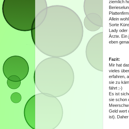
ziemlich ho
Berieselun
Plattenfir
Allein woh
Sorte Küns
Lady oder 
Ärzte. Ein
eben genau
Fazit:
Mir hat da
vieles übe
erfahren, 
sie zu käm
fährt ;-)
Es ist sich
sie schon 
Meerschwei
Geld wert 
ist). Dahe