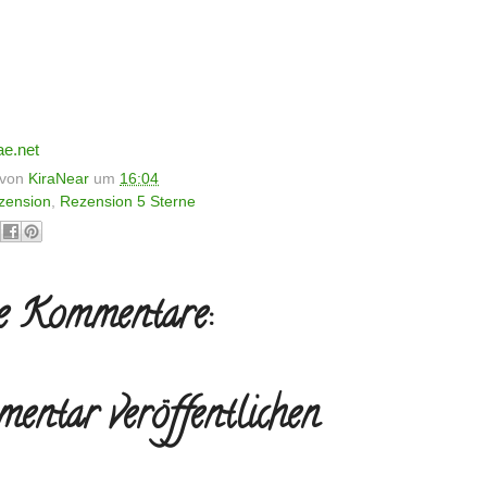
ae.net
t von
KiraNear
um
16:04
zension
,
Rezension 5 Sterne
e Kommentare:
entar veröffentlichen