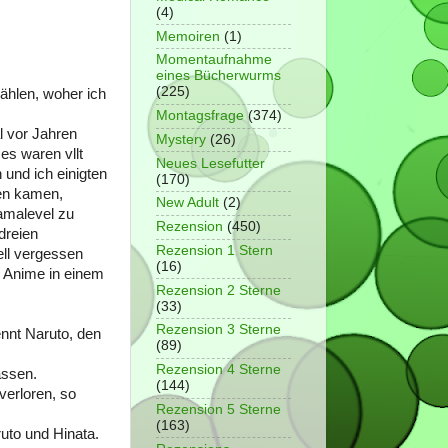
(4)
Memoiren
(1)
Momentaufnahme
eines Bücherwurms
(225)
zählen, woher ich
Montagsfrage
(374)
l vor Jahren
Mystery
(26)
es waren vllt
Neues Lesefutter
und ich einigten
(170)
hen kamen,
New Adult
(2)
amalevel zu
Rezension
(450)
dreien
Rezension 1 Stern
ell vergessen
(16)
n Anime in einem
Rezension 2 Sterne
(33)
Rezension 3 Sterne
ennt Naruto, den
(89)
Rezension 4 Sterne
assen.
(144)
verloren, so
Rezension 5 Sterne
(163)
uto und Hinata.