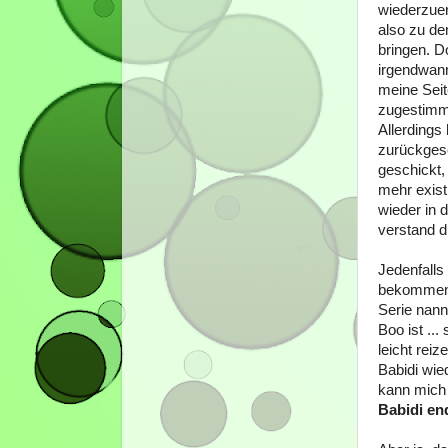
wiederzuer
also zu de
bringen. D
irgendwann
meine Sei
zugestimmt
Allerdings
zurückgesc
geschickt,
mehr exist
wieder in 
verstand d
Jedenfalls
bekommen u
Serie nan
Boo ist ..
leicht rei
Babidi wie
kann mich 
Babidi en