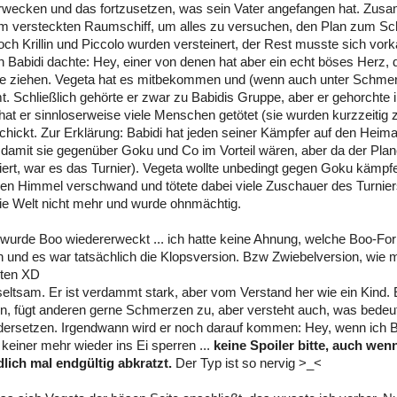
wecken und das fortzusetzen, was sein Vater angefangen hat. Zusa
m versteckten Raumschiff, um alles zu versuchen, den Plan zum Sch
och Krillin und Piccolo wurden versteinert, der Rest musste sich vor
 Babidi dachte: Hey, einer von denen hat aber ein echt böses Herz, de
te ziehen. Vegeta hat es mitbekommen und (wenn auch unter Schme
. Schließlich gehörte er zwar zu Babidis Gruppe, aber er gehorchte i
 hat er sinnloserweise viele Menschen getötet (sie wurden kurzzeitig 
hickt. Zur Erklärung: Babidi hat jeden seiner Kämpfer auf den Heima
 damit sie gegenüber Goku und Co im Vorteil wären, aber da der Plan
iert, war es das Turnier). Vegeta wollte unbedingt gegen Goku kämpfe
den Himmel verschwand und tötete dabei viele Zuschauer des Turnie
ie Welt nicht mehr und wurde ohnmächtig.
 wurde Boo wiedererweckt ... ich hatte keine Ahnung, welche Boo-Fo
nd es war tatsächlich die Klopsversion. Bzw Zwiebelversion, wie m
nten XD
. seltsam. Er ist verdammt stark, aber vom Verstand her wie ein Kind. 
zen, fügt anderen gerne Schmerzen zu, aber versteht auch, was bedeutet
dersetzen. Irgendwann wird er noch darauf kommen: Hey, wenn ich Ba
keiner mehr wieder ins Ei sperren ...
keine Spoiler bitte, auch wenn
dlich mal endgültig abkratzt.
Der Typ ist so nervig >_<