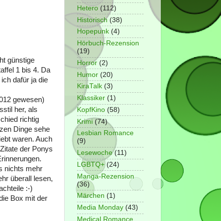
Hetero
(112)
Historisch
(38)
Hopepunk
(4)
Hörbuch-Rezension
(19)
ht günstige
Horror
(2)
fel 1 bis 4. Da
Humor
(20)
ich dafür ja die
KiraTalk
(3)
Klassiker
(1)
 2012 gewesen)
til her, als
KopfKino
(58)
hied richtig
Krimi
(74)
anzen Dinge sehe
Lesbian Romance
iebt waren. Auch
(9)
 Zitate der Ponys
Lesewoche
(11)
Erinnerungen.
LGBTQ+
(24)
 nichts mehr
Manga-Rezension
r überall lesen,
(36)
hteile :-)
Märchen
(1)
 die Box mit der
Media Monday
(43)
Medical Romance