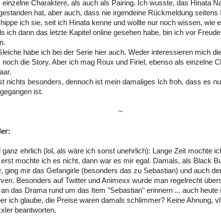
 einzelne Charaktere, als auch als Pairing. Ich wusste, das Hinata Na
estanden hat, aber auch, dass nie irgendeine Rückmeldung seitens
ippe ich sie, seit ich Hinata kenne und wollte nur noch wissen, wie 
ls ich dann das letzte Kapitel online gesehen habe, bin ich vor Freud
n.
leiche habe ich bei der Serie hier auch. Weder interessieren mich di
, noch die Story. Aber ich mag Roux und Firiel, ebenso als einzelne C
aar.
ist nichts besonders, dennoch ist mein damaliges Ich froh, dass es nu
gegangen ist.
~
er:
 ganz ehrlich (lol, als wäre ich sonst unehrlich): Lange Zeit mochte ic
 erst mochte ich es nicht, dann war es mir egal. Damals, als Black Butl
 ging mir das Gefangirle (besonders das zu Sebastian) und auch de
rven. Besonders auf Twitter und Animexx wurde man regelrecht übers
an das Drama rund um das Item "Sebastian" erinnern ... auch heute i
ber ich glaube, die Preise waren damals schlimmer? Keine Ahnung, vll
xler beantworten.