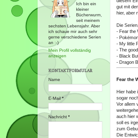
diesem Ein
Ich bin ein
gut mit d
kleiner
hier, aber
Bücherwurm,
seit meinem
Die Serien
sechsten Lebensjahr. Aber
- Fear the
ich schaue mir auch sehr
gerne verschiedene Serien
- Pokémon,
an :-)
- My little
- The good
Mein Profil vollständig
anzeigen
- Black But
- Dragon B
KONTAKTFORMULAR
Fear the 
Name
Hier habe 
sogar noc
E-Mail
*
Vor allem 
weitergehe
auch hier 
Nachricht
*
soll es ir
zum Geburt
Die Entwic