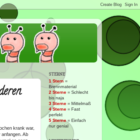
STERNE
1 Stern
=
deren
Brennmaterial
2
Sterne
= Schlecht
bis naja
3 Sterne
= Mittelmaß
4 Sterne
= Fast
perfekt
5 Sterne
= Einfach
nur genial
Wochen krank war,
w anfangen. Ab