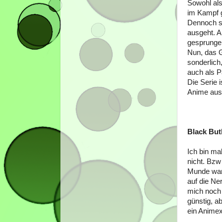
Sowohl als
im Kampf g
Dennoch sh
ausgeht. A
gesprunge
Nun, das G
sonderlich
auch als P
Die Serie 
Anime aus
Black Butl
Ich bin mal
nicht. Bzw
Munde war,
auf die Ne
mich noch 
günstig, a
ein Animex