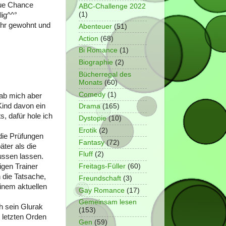
eue Chance
ABC-Challenge 2022
(1)
lig^^°
ehr gewohnt und
Abenteuer
(51)
Action
(68)
Bi Romance
(1)
Biographie
(2)
Bücherregal des
Monats
(60)
Comedy
(1)
 hab mich aber
Kind davon ein
Drama
(165)
s, dafür hole ich
Dystopie
(10)
Erotik
(2)
die Prüfungen
Fantasy
(72)
ter als die
Fluff
(2)
lussen lassen.
Freitags-Füller
(60)
igen Trainer
 die Tatsache,
Freundschaft
(3)
inem aktuellen
Gay Romance
(17)
Gemeinsam lesen
h sein Glurak
(153)
 letzten Orden
Gen
(59)