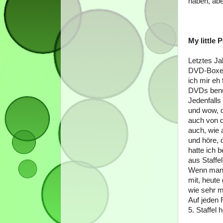
haben, aber
My little 
Letztes Ja
DVD-Boxen
ich mir eh
DVDs benu
Jedenfalls
und wow, d
auch von d
auch, wie a
und höre, 
hatte ich 
aus Staffe
Wenn man 
mit, heute
wie sehr m
Auf jeden 
5. Staffel