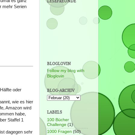
 zumal es ganz
LESEFREUNDE
r mehr Serien
BLOGLOVIN
Follow my blog with
Bloglovin
 Hälfte oder
BLOG-ARCHIV
annt, wie es hier
offe, Amazon wird
LABELS
ekommen habe,
100 Bücher
ber Staffel 1
Challenge
(1)
1000 Fragen
(50)
 ist dagegen sehr