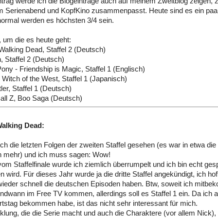
trag werde ich die Blogeinträge auch auf meinem Zweitblog zeigen,
em Serienabend und KopfKino zusammenpasst. Heute sind es ein paa
 normal werden es höchsten 3/4 sein.
, um die es heute geht:
 Walking Dead, Staffel 2 (Deutsch)
 Staffel 2 (Deutsch)
 Pony - Friendship is Magic, Staffel 1 (Englisch)
 Witch of the West, Staffel 1 (Japanisch)
ler, Staffel 1 (Deutsch)
all Z, Boo Saga (Deutsch)
Walking Dead:
ich die letzten Folgen der zweiten Staffel gesehen (es war in etwa die
h mehr) und ich muss sagen: Wow!
vom Staffelfinale wurde ich ziemlich überrumpelt und ich bin echt gesp
n wird. Für dieses Jahr wurde ja die dritte Staffel angekündigt, ich h
wieder schnell die deutschen Episoden haben. Btw, soweit ich mitb
gendwann im Free TV kommen, allerdings soll es Staffel 1 ein. Da ich a
stag bekommen habe, ist das nicht sehr interessant für mich.
klung, die die Serie macht und auch die Charaktere (vor allem Nick),