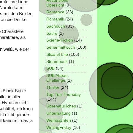
Rezensions-
ruto ihre Liebe
Übersicht
(9)
 Naruto kam.
Romance
(36)
es mit den Beiden
Romantik
(24)
e an die Decke
Sachbuch
(33)
e Charaktere
Satire
(1)
haraktere, als
Sciene-Fiction
(14)
Serienmittwoch
(100)
n weiß, wie der
Slice of Life
(106)
Steampunk
(1)
SUB
(54)
SUB Abbau
Challenge
(1)
Thriller
(24)
h Black Butler
Top Ten Thursday
er in aller
(144)
r Hype an sich
Übernatürliches
(1)
chüttet, ich kann
Unterhaltung
(1)
st nicht gerade
Weihnachten
(1)
t kann mir das ja
WritingFriday
(16)