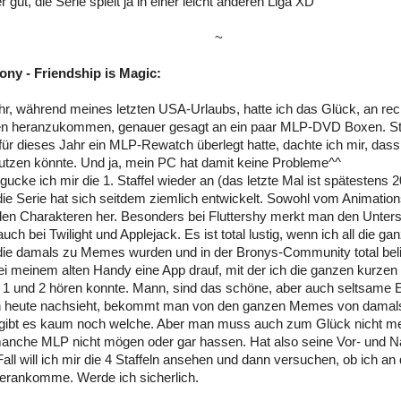
 gut, die Serie spielt ja in einer leicht anderen Liga XD
~
Pony - Friendship is Magic:
hr, während meines letzten USA-Urlaubs, hatte ich das Glück, an rec
 heranzukommen, genauer gesagt an ein paar MLP-DVD Boxen. Staf
 für dieses Jahr ein MLP-Rewatch überlegt hatte, dachte ich mir, dass 
tzen könnte. Und ja, mein PC hat damit keine Probleme^^
 gucke ich mir die 1. Staffel wieder an (das letzte Mal ist spätestens
ie Serie hat sich seitdem ziemlich entwickelt. Sowohl vom Animationss
en Charakteren her. Besonders bei Fluttershy merkt man den Untersc
uch bei Twilight und Applejack. Es ist total lustig, wenn ich all die g
die damals zu Memes wurden und in der Bronys-Community total bel
bei meinem alten Handy eine App drauf, mit der ich die ganzen kurzen
l 1 und 2 hören konnte. Mann, sind das schöne, aber auch seltsame 
heute nachsieht, bekommt man von den ganzen Memes von damals
 gibt es kaum noch welche. Aber man muss auch zum Glück nicht meh
anche MLP nicht mögen oder gar hassen. Hat also seine Vor- und Nac
Fall will ich mir die 4 Staffeln ansehen und dann versuchen, ob ich an
 herankomme. Werde ich sicherlich.