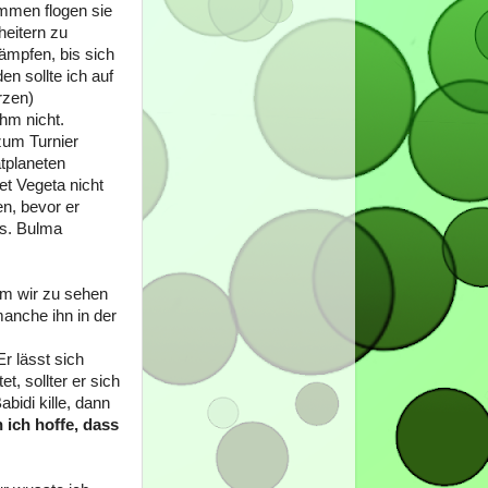
mmen flogen sie
eitern zu
kämpfen, bis sich
n sollte ich auf
rzen)
hm nicht.
zum Turnier
tplaneten
et Vegeta nicht
n, bevor er
rs. Bulma
rm wir zu sehen
anche ihn in der
Er lässt sich
, sollter er sich
bidi kille, dann
 ich hoffe, dass