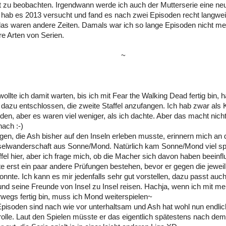
t zu beobachten. Irgendwann werde ich auch der Mutterserie eine n
 hab es 2013 versucht und fand es nach zwei Episoden recht langwei
das waren andere Zeiten. Damals war ich so lange Episoden nicht m
e Arten von Serien.
~
:
wollte ich damit warten, bis ich mit Fear the Walking Dead fertig bin,
dazu entschlossen, die zweite Staffel anzufangen. Ich hab zwar als 
den, aber es waren viel weniger, als ich dachte. Aber das macht nicht
nach :-)
gen, die Ash bisher auf den Inseln erleben musste, erinnern mich an 
selwanderschaft aus Sonne/Mond. Natürlich kam Sonne/Mond viel spä
ffel hier, aber ich frage mich, ob die Macher sich davon haben beeinf
 erst ein paar andere Prüfungen bestehen, bevor er gegen die jeweil
nnte. Ich kann es mir jedenfalls sehr gut vorstellen, dazu passt auch
nd seine Freunde von Insel zu Insel reisen. Hachja, wenn ich mit me
wegs fertig bin, muss ich Mond weiterspielen~
Episoden sind nach wie vor unterhaltsam und Ash hat wohl nun endlic
rolle. Laut den Spielen müsste er das eigentlich spätestens nach dem