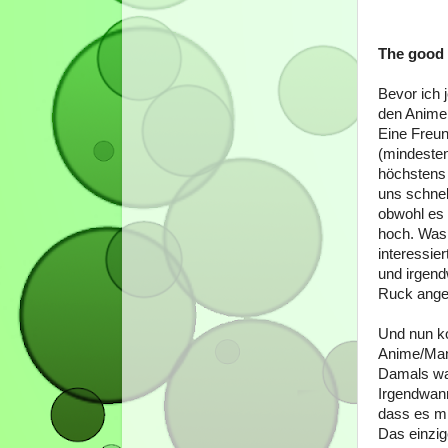
The good 
Bevor ich j
den Anime 
Eine Freun
(mindesten
höchstens 
uns schnel
obwohl es 
hoch. Was 
interessie
und irgend
Ruck anges
Und nun ko
Anime/Man
Damals war
Irgendwann
dass es mi
Das einzig