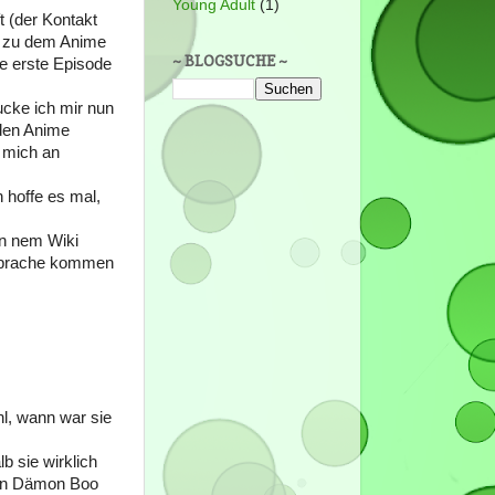
Young Adult
(1)
t (der Kontakt
nk zu dem Anime
~ BLOGSUCHE ~
ie erste Episode
ucke ich mir nun
 den Anime
t mich an
h hoffe es mal,
in nem Wiki
r Sprache kommen
hl, wann war sie
b sie wirklich
igen Dämon Boo