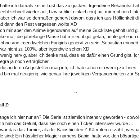
 hatte ich damals keine Lust das zu gucken. Irgendeine Bekanntschaf
 recht schnell wieder auf, bzw schlief einfach ein) hat mir mal nen Li
 aber ich war so dermaßen genervt davon, dass ich aus Höflichkeit d
nd dann den Rest vergessen wollte XD
ch mir aber den Anime irgendwann auf meine Guckliste geholt und g
nke mal, die jahrelange Pause hat mir echt gut getan, heute gehe ich
, ohne von irgendwelchen Fangirls genervt zu sein. Sebastian erinner
war nicht zu 100%, aber irgendwie schon XD
n wenig nervig, aber ich denke mal, dass es dafür einen Grund gibt. Ic
ntegra ja noch erträglicher.
die anderen Angestellten mag ich, ich hab schon ein wenig zu ihnen 
d bin mal neugierig, wie genau ihre jeweiligen Vergangenheiten zu
~
ll Z:
nge ich hier nur an? Die Serie ist ziemlich intensiv geworden - obwo
Ich hab das Gefühl, dass sie noch einen Ticken intensiver wurde ...
 war das das Turnier, als der Kaioshin den Z-Kämpfern erzählt, weshal
de sind: Ein hässlicher Magier namens Babidi hatte vor, den bösart