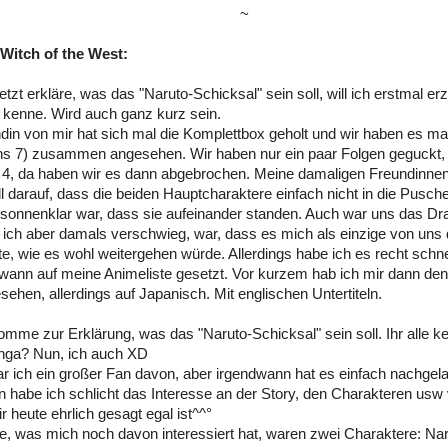
~
Witch of the West:
etzt erkläre, was das "Naruto-Schicksal" sein soll, will ich erstmal er
kenne. Wird auch ganz kurz sein.
din von mir hat sich mal die Komplettbox geholt und wir haben es ma
s 7) zusammen angesehen. Wir haben nur ein paar Folgen geguckt, 
4, da haben wir es dann abgebrochen. Meine damaligen Freundinnen 
l darauf, dass die beiden Hauptcharaktere einfach nicht in die Pusc
sonnenklar war, dass sie aufeinander standen. Auch war uns das Dr
ich aber damals verschwieg, war, dass es mich als einzige von uns 
rte, wie es wohl weitergehen würde. Allerdings habe ich es recht schn
wann auf meine Animeliste gesetzt. Vor kurzem hab ich mir dann de
ehen, allerdings auf Japanisch. Mit englischen Untertiteln.
mme zur Erklärung, was das "Naruto-Schicksal" sein soll. Ihr alle k
ga? Nun, ich auch XD
 ich ein großer Fan davon, aber irgendwann hat es einfach nachgel
 habe ich schlicht das Interesse an der Story, den Charakteren usw 
r heute ehrlich gesagt egal ist^^°
e, was mich noch davon interessiert hat, waren zwei Charaktere: Nar