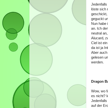
Jedenfalls
löste sich
geschickt,
geguckt u
Nun habe i
an. Ich de
neutral an
Alucard, z
Ciel ist ei
da ist ja I
Aber auch 
gelesen un
werden.
Dragon Ba
Wow, wo fa
es nicht? 
Jedenfalls
auf der Er