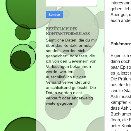
interessan
geben. Ich
Aber gut, 
auch ander
BEZÜGLICH DES
KONTAKTFORMULARS
Sämtliche Daten, die du mir
Pokémon
über das Kontaktformular
sendest, werden nicht
Eigentlich 
gespeichert. Adressen, die
ich von den Gewinnern von
dann doch 
Verlosungen bekommen
paar Episo
werde, werden
es ja jetzt 
ausschließlich für den
Die Prüfun
Versand verwendet und
aus der In
anschließend gelöscht. Die
zweite Sta
Daten werden nicht
Ash musste
verkauft oder anderweitig
kämpfen ko
weitergegeben.
dass Ash u
Buch unter
Joah, die 
unter Kont