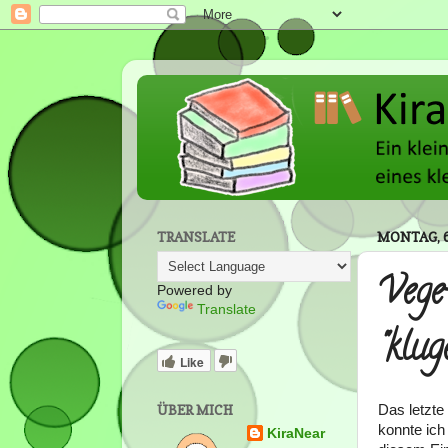
TRANSLATE
MONTAG, 6
Veget
Powered by
Translate
"klu
Like
Das letzte
ÜBER MICH
konnte ich
KiraNear