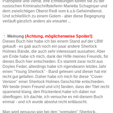
Planspiele und Verrat. Ihre Ermittlungen führen sie zu der
russischen Kriminalschriftstellerin Marietta Schaginjan und
dem zwielichtigen Oberst Redl vom k.u.k-Geheimdienst.
Und schließlich zu einem Golem - aber diese Begegnung
verläuft gänzlich anders als erwartet ...
Meinung
(Achtung, möglicherweise Spoiler!)
:
Dieses Buch hier habe ich bei einem Stand auf der LBM
gekauft - es gab auch noch ein paar andere Sherlock
Holmes Bände, die auch sehr interessant aussahen. Aber
am Ende habe ich mich, dank der Hilfe meines Freunds, für
dieses Buch hier entschieden. Es stammt zwar nicht aus
Doyles Feder, allerdings habe ich irgendwann letztes Jahr
einen "Young Sherlock" - Band gelesen und dieser hat mir
recht gut gefallen. Daher habe ich mich für diese "Cover-
Version" einer Sherlock Holmes Geschichte entschieden.
Wir beide (mein Freund und ich) fanden, dass der Titel recht
spannend klang, den Rückentext habe ich dabei nur
überflogen. Ich dachte, ich versuche es mit diesem Buch
einmal - und ich wurde absolut nicht enttäuscht.
Man wird genauso wie bei den "normalen" Sherlock-