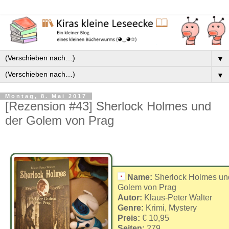
▼
▼
Montag, 8. Mai 2017
[Rezension #43] Sherlock Holmes und
der Golem von Prag
Name:
Sherlock Holmes un
Golem von Prag
Autor:
Klaus-Peter Walter
Genre:
Krimi, Mystery
Preis:
€ 10,95
Seiten:
279