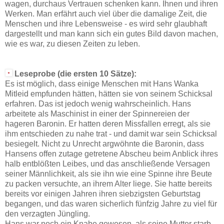
wagen, durchaus Vertrauen schenken kann. Ihnen und ihren
Werken. Man erfährt auch viel über die damalige Zeit, die
Menschen und ihre Lebensweise - es wird sehr glaubhaft
dargestellt und man kann sich ein gutes Bild davon machen,
wie es war, zu diesen Zeiten zu leben.
Leseprobe (die ersten 10 Sätze):
Es ist möglich, dass einige Menschen mit Hans Wanka
Mitleid empfunden hätten, hätten sie von seinem Schicksal
erfahren. Das ist jedoch wenig wahrscheinlich. Hans
arbeitete als Maschinist in einer der Spinnereien der
hageren Baronin. Er hatten deren Missfallen erregt, als sie
ihm entschieden zu nahe trat - und damit war sein Schicksal
besiegelt. Nicht zu Unrecht argwöhnte die Baronin, dass
Hansens offen zutage getretene Abscheu beim Anblick ihres
halb entblößten Leibes, und das anschließende Versagen
seiner Männlichkeit, als sie ihn wie eine Spinne ihre Beute
zu packen versuchte, an ihrem Alter liege. Sie hatte bereits
bereits vor einigen Jahren ihren siebzigsten Geburtstag
begangen, und das waren sicherlich fünfzig Jahre zu viel für
den verzagten Jüngling.
Hans war noch ein Knabe gewesen, als seine Mutter starb.