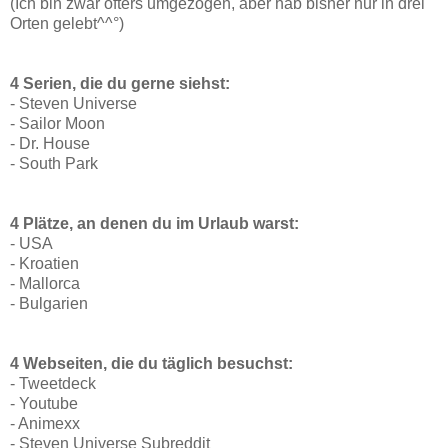
(Ich bin zwar öfters umgezogen, aber hab bisher nur in drei
Orten gelebt^^°)
4 Serien, die du gerne siehst:
- Steven Universe
- Sailor Moon
- Dr. House
- South Park
4 Plätze, an denen du im Urlaub warst:
- USA
- Kroatien
- Mallorca
- Bulgarien
4 Webseiten, die du täglich besuchst:
- Tweetdeck
- Youtube
- Animexx
- Steven Universe Subreddit