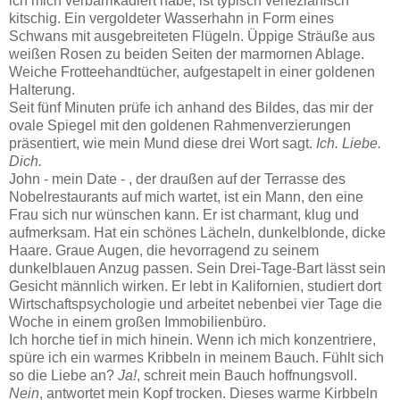
ich mich verbarrikadiert habe, ist typisch venezianisch
kitschig. Ein vergoldeter Wasserhahn in Form eines
Schwans mit ausgebreiteten Flügeln. Üppige Sträuße aus
weißen Rosen zu beiden Seiten der marmornen Ablage.
Weiche Frotteehandtücher, aufgestapelt in einer goldenen
Halterung.
Seit fünf Minuten prüfe ich anhand des Bildes, das mir der
ovale Spiegel mit den goldenen Rahmenverzierungen
präsentiert, wie mein Mund diese drei Wort sagt.
Ich. Liebe.
Dich.
John - mein Date - , der draußen auf der Terrasse des
Nobelrestaurants auf mich wartet, ist ein Mann, den eine
Frau sich nur wünschen kann. Er ist charmant, klug und
aufmerksam. Hat ein schönes Lächeln, dunkelblonde, dicke
Haare. Graue Augen, die hevorragend zu seinem
dunkelblauen Anzug passen. Sein Drei-Tage-Bart lässt sein
Gesicht männlich wirken. Er lebt in Kalifornien, studiert dort
Wirtschaftspsychologie und arbeitet nebenbei vier Tage die
Woche in einem großen Immobilienbüro.
Ich horche tief in mich hinein. Wenn ich mich konzentriere,
spüre ich ein warmes Kribbeln in meinem Bauch. Fühlt sich
so die Liebe an?
Ja!
, schreit mein Bauch hoffnungsvoll.
Nein
, antwortet mein Kopf trocken. Dieses warme Kirbbeln