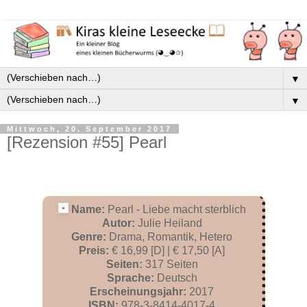
▼
▼
Mittwoch, 20. September 2017
[Rezension #55] Pearl
Name:
Pearl - Liebe macht sterblich
Autor:
Julie Heiland
Genre:
Drama, Romantik, Hetero
Preis:
€ 16,99 [D] | € 17,50 [A]
Seiten:
317 Seiten
Sprache:
Deutsch
Erscheinungsjahr:
2017
ISBN:
978-3-8414-4017-4