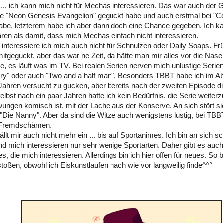
... ich kann mich nicht für Mechas interessieren. Das war auch der 
ie "Neon Genesis Evangelion" geguckt habe und auch erstmal bei "
abe, letzterem habe ich aber dann doch eine Chance gegeben. Ich ka
ären als damit, dass mich Mechas einfach nicht interessieren.
interessiere ich mich auch nicht für Schnulzen oder Daily Soaps. Fr
itgeguckt, aber das war ne Zeit, da hätte man mir alles vor die Nas
, es läuft was im TV. Bei realen Serien nerven mich unlustige Serien
ry" oder auch "Two and a half man". Besonders TBBT habe ich im A
ahren versucht zu gucken, aber bereits nach der zweiten Episode di
Selbst nach ein paar Jahren hatte ich kein Bedürfnis, die Serie weit
ungen komisch ist, mit der Lache aus der Konserve. An sich stört sie
. "Die Nanny". Aber da sind die Witze auch wenigstens lustig, bei TB
 Fremdschämen.
ällt mir auch nicht mehr ein ... bis auf Sportanimes. Ich bin an sich s
nd mich interessieren nur sehr wenige Sportarten. Daher gibt es auch
, die mich interessieren. Allerdings bin ich hier offen für neues. So bi
stoßen, obwohl ich Eiskunstlaufen nach wie vor langweilig finde^^°