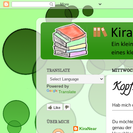
TRANSLATE
MITTWOCH
Kop
Powered by
Translate
Hab mich d
Like
ÜBER MICH
Du möchtes
genau der r
KiraNear