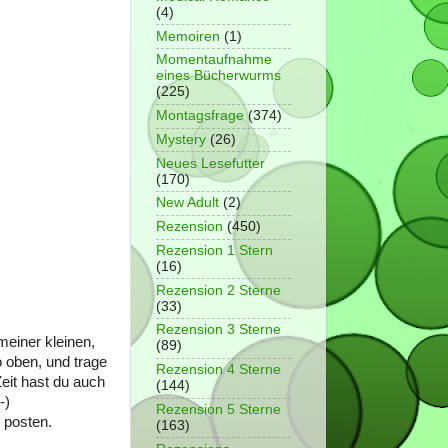
(4)
Memoiren
(1)
Momentaufnahme
eines Bücherwurms
(225)
Montagsfrage
(374)
Mystery
(26)
Neues Lesefutter
(170)
New Adult
(2)
Rezension
(450)
Rezension 1 Stern
(16)
Rezension 2 Sterne
(33)
Rezension 3 Sterne
meiner kleinen,
(89)
 oben, und trage
Rezension 4 Sterne
Zeit hast du auch
(144)
-)
Rezension 5 Sterne
 posten.
(163)