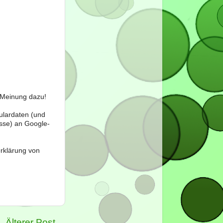
e Meinung dazu!
ulardaten (und
sse) an Google-
erklärung von
Älterer Post