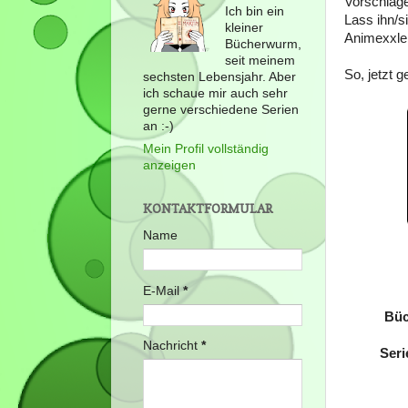
Vorschläge
Ich bin ein
Lass ihn/s
kleiner
Animexxler
Bücherwurm,
seit meinem
So, jetzt g
sechsten Lebensjahr. Aber
ich schaue mir auch sehr
gerne verschiedene Serien
an :-)
Mein Profil vollständig
anzeigen
KONTAKTFORMULAR
Name
E-Mail
*
Büc
Nachricht
*
Seri