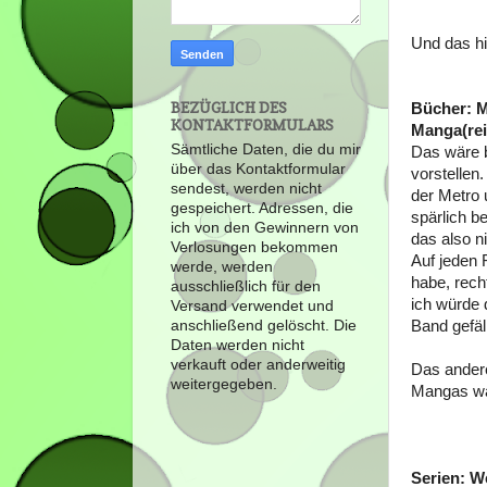
Und das hi
BEZÜGLICH DES
Bücher: M
KONTAKTFORMULARS
Manga(rei
Sämtliche Daten, die du mir
Das wäre b
über das Kontaktformular
vorstellen
sendest, werden nicht
der Metro 
gespeichert. Adressen, die
spärlich b
ich von den Gewinnern von
das also n
Verlosungen bekommen
Auf jeden 
werde, werden
habe, rech
ausschließlich für den
ich würde 
Versand verwendet und
anschließend gelöscht. Die
Band gefäl
Daten werden nicht
verkauft oder anderweitig
Das andere
weitergegeben.
Mangas wär
Serien: W