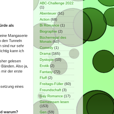
ABC-Challenge 2022
(1)
Abenteuer
(51)
Action
(68)
ürde als
Bi Romance
(1)
Biographie
(2)
kleine Mangaserie
Bücherregal des
in den Tunneln
Monats
(60)
 sind nur sehr
Comedy
(1)
ichtig kann ich
Drama
(165)
Dystopie
(10)
isher gelesen
Erotik
(2)
0 Bänden. Also ja,
mir der erste
Fantasy
(72)
Fluff
(2)
Freitags-Füller
(60)
msetzung eines
Freundschaft
(3)
Gay Romance
(17)
Gemeinsam lesen
(153)
und warum?
Gen
(59)