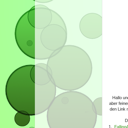
Hallo un
aber fein
den Link m
D
1.
Falling