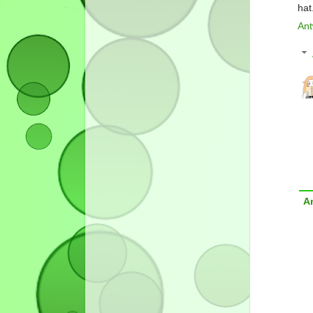
hat.
Ant
A