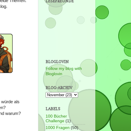
 beide Themen.
LESEFREUNDE
log.
BLOGLOVIN
Follow my blog with
Bloglovin
BLOG-ARCHIV
 würde als
en?
LABELS
 und warum?
100 Bücher
Challenge
(1)
1000 Fragen
(50)