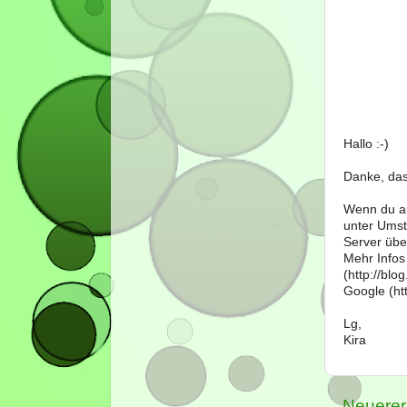
Hallo :-)
Danke, das
Wenn du au
unter Umst
Server über
Mehr Infos
(http://bl
Google (htt
Lg,
Kira
Neuerer