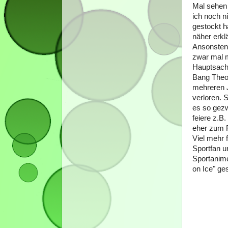
Mal sehen 
ich noch n
gestockt h
näher erkl
Ansonsten 
zwar mal m
Hauptsache
Bang Theo
mehreren J
verloren. 
es so gezw
feiere z.B
eher zum
Viel mehr f
Sportfan u
Sportanimes
on Ice" ge