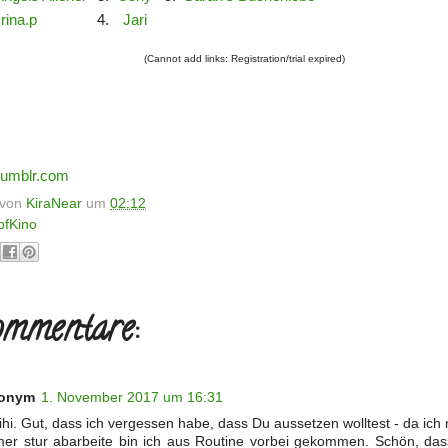
rina.p
4.
Jari
(Cannot add links: Registration/trial expired)
tumblr.com
t von
KiraNear
um
02:12
pfKino
mmentare:
onym
1. November 2017 um 16:31
ihi. Gut, dass ich vergessen habe, dass Du aussetzen wolltest - da ich 
er stur abarbeite bin ich aus Routine vorbei gekommen. Schön, das