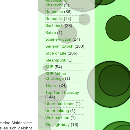
Rezensions-
Übersicht
(9)
Romance
(36)
Romantik
(24)
Sachbuch
(33)
Satire
(1)
Sciene-Fiction
(14)
Serienmittwoch
(100)
Slice of Life
(106)
Steampunk
(1)
SUB
(54)
SUB Abbau
Challenge
(1)
Thriller
(24)
Top Ten Thursday
(144)
Übernatürliches
(1)
Unterhaltung
(1)
Weihnachten
(1)
meine Aktionsliste
WritingFriday
(16)
s es sich gelohnt