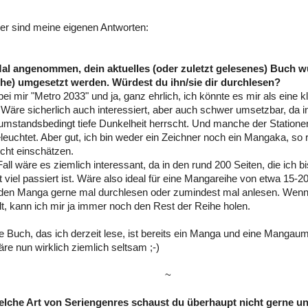
er sind meine eigenen Antworten:
al angenommen, dein aktuelles (oder zuletzt gelesenes) Buch w
he) umgesetzt werden. Würdest du ihn/sie dir durchlesen?
ei mir "Metro 2033" und ja, ganz ehrlich, ich könnte es mir als eine 
. Wäre sicherlich auch interessiert, aber auch schwer umsetzbar, da 
umstandsbedingt tiefe Dunkelheit herrscht. Und manche der Stationen
eleuchtet. Aber gut, ich bin weder ein Zeichner noch ein Mangaka, so r
icht einschätzen.
Fall wäre es ziemlich interessant, da in den rund 200 Seiten, die ich b
t viel passiert ist. Wäre also ideal für eine Mangareihe von etwa 15-2
den Manga gerne mal durchlesen oder zumindest mal anlesen. Wenn 
lt, kann ich mir ja immer noch den Rest der Reihe holen.
 Buch, das ich derzeit lese, ist bereits ein Manga und eine Mangau
e nun wirklich ziemlich seltsam ;-)
~
elche Art von Seriengenres schaust du überhaupt nicht gerne 