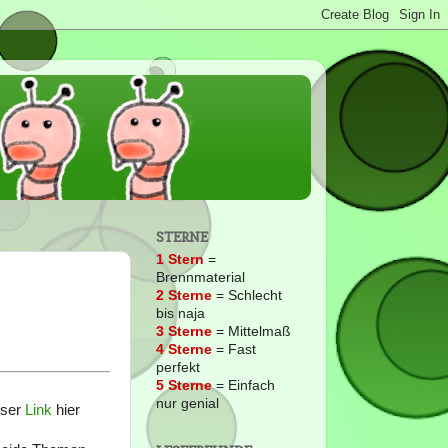
STERNE
1 Stern
=
Brennmaterial
2
Sterne
= Schlecht
bis naja
3 Sterne
= Mittelmaß
4 Sterne
= Fast
perfekt
5 Sterne
= Einfach
nur genial
eser
Link
hier