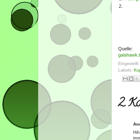
2.
Quelle:
galahawk.
Eingestell
Labels:
Ko
2 Ko
An
Hih
imm