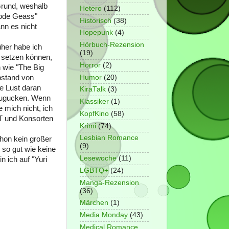
Grund, weshalb
Hetero
(112)
Code Geass"
Historisch
(38)
nn es nicht
Hopepunk
(4)
Hörbuch-Rezension
üher habe ich
(19)
e setzen können,
Horror
(2)
 wie "The Big
Humor
(20)
bstand von
e Lust daran
KiraTalk
(3)
erzugucken. Wenn
Klassiker
(1)
 mich nicht, ich
KopfKino
(58)
BT und Konsorten
Krimi
(74)
Lesbian Romance
chon kein großer
(9)
 so gut wie keine
Lesewoche
(11)
n ich auf "Yuri
LGBTQ+
(24)
Manga-Rezension
(36)
Märchen
(1)
Media Monday
(43)
Medical Romance