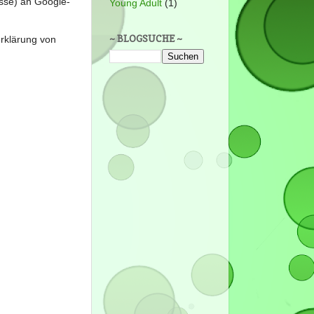
sse) an Google-
Young Adult
(1)
~ BLOGSUCHE ~
erklärung von