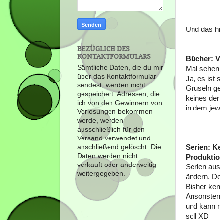
Und das hi
BEZÜGLICH DES
KONTAKTFORMULARS
Bücher: V
Sämtliche Daten, die du mir
Mal sehen 
über das Kontaktformular
Ja, es ist
sendest, werden nicht
Gruseln ge
gespeichert. Adressen, die
keines der 
ich von den Gewinnern von
in dem jew
Verlosungen bekommen
werde, werden
ausschließlich für den
Versand verwendet und
anschließend gelöscht. Die
Serien: K
Daten werden nicht
Produktio
verkauft oder anderweitig
Serien aus
weitergegeben.
ändern. De
Bisher ken
Ansonsten 
und kann m
soll XD