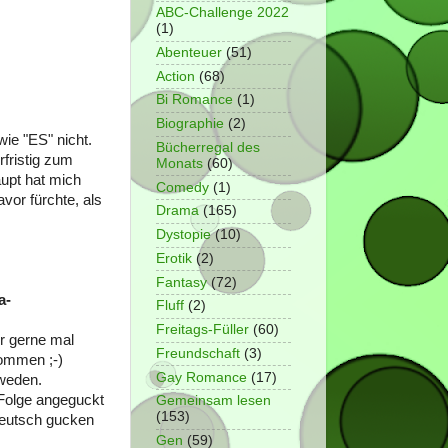
ABC-Challenge 2022
(1)
Abenteuer
(51)
Action
(68)
Bi Romance
(1)
Biographie
(2)
wie "ES" nicht.
Bücherregal des
rfristig zum
Monats
(60)
aupt hat mich
Comedy
(1)
avor fürchte, als
Drama
(165)
Dystopie
(10)
Erotik
(2)
Fantasy
(72)
a-
Fluff
(2)
Freitags-Füller
(60)
er gerne mal
Freundschaft
(3)
nommen ;-)
Gay Romance
(17)
hweden.
 Folge angeguckt
Gemeinsam lesen
(153)
Deutsch gucken
Gen
(59)