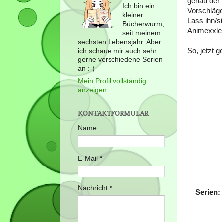
genau der r
Ich bin ein
Vorschläge
kleiner
Lass ihn/s
Bücherwurm,
Animexxler
seit meinem
sechsten Lebensjahr. Aber
So, jetzt g
ich schaue mir auch sehr
gerne verschiedene Serien
an :-)
Mein Profil vollständig
anzeigen
KONTAKTFORMULAR
Name
E-Mail
*
Nachricht
*
Serien: