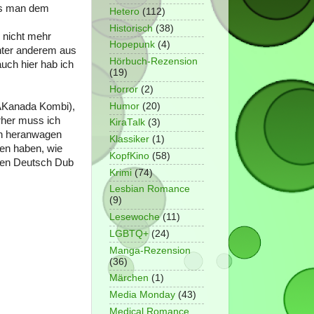
ass man dem
Hetero
(112)
Historisch
(38)
h nicht mehr
Hopepunk
(4)
nter anderem aus
Hörbuch-Rezension
uch hier hab ich
(19)
Horror
(2)
Humor
(20)
SAKanada Kombi),
rher muss ich
KiraTalk
(3)
an heranwagen
Klassiker
(1)
ien haben, wie
KopfKino
(58)
einen Deutsch Dub
Krimi
(74)
Lesbian Romance
(9)
Lesewoche
(11)
LGBTQ+
(24)
Manga-Rezension
(36)
Märchen
(1)
Media Monday
(43)
Medical Romance