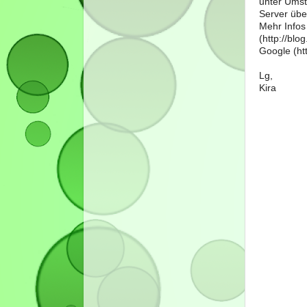
unter Umst
Server über
Mehr Infos
(http://bl
Google (htt
Lg,
Kira