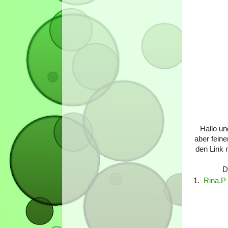
Hallo un
aber fein
den Link m
D
1.
Rina.P