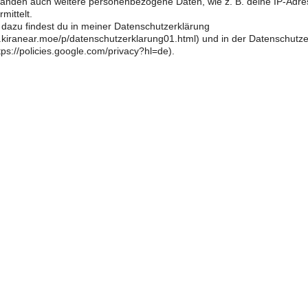
änden auch weitere personenbezogene Daten, wie z. B. deine IP-Adre
mittelt.
 dazu findest du in meiner Datenschutzerklärung
og.kiranear.moe/p/datenschutzerklarung01.html) und in der Datenschutz
ps://policies.google.com/privacy?hl=de).