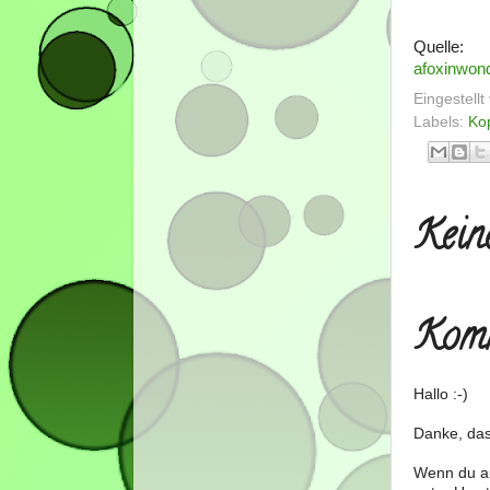
Quelle:
afoxinwon
Eingestell
Labels:
Ko
Kein
Komm
Hallo :-)
Danke, das
Wenn du au