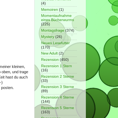
(4)
Memoiren
(1)
Momentaufnahme
eines Bücherwurms
(225)
Montagsfrage
(374)
Mystery
(26)
Neues Lesefutter
(170)
New Adult
(2)
Rezension
(450)
Rezension 1 Stern
meiner kleinen,
(16)
 oben, und trage
Rezension 2 Sterne
Zeit hast du auch
(33)
-)
Rezension 3 Sterne
 posten.
(89)
Rezension 4 Sterne
(144)
Rezension 5 Sterne
(163)