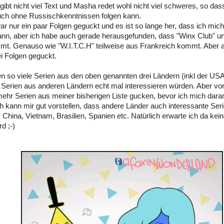
 gibt nicht viel Text und Masha redet wohl nicht viel schweres, so d
ch ohne Russischkenntnissen folgen kann.
ar nur ein paar Folgen geguckt und es ist so lange her, dass ich mic
ann, aber ich habe auch gerade herausgefunden, dass "Winx Club" u
mmt. Genauso wie "W.I.T.C.H" teilweise aus Frankreich kommt. Aber a
ei Folgen geguckt.
 so viele Serien aus den oben genannten drei Ländern (inkl der U
Serien aus anderen Ländern echt mal interessieren würden. Aber vo
mehr Serien aus meiner bisherigen Liste gucken, bevor ich mich dar
h kann mir gut vorstellen, dass andere Länder auch interessante Ser
, China, Vietnam, Brasilien, Spanien etc. Natürlich erwarte ich da k
d ;-)