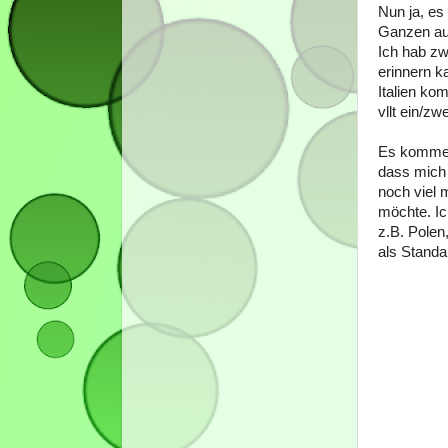
Nun ja, es
Ganzen au
Ich hab zw
erinnern k
Italien ko
vllt ein/zw
Es kommen
dass mich 
noch viel 
möchte. Ic
z.B. Polen
als Standar