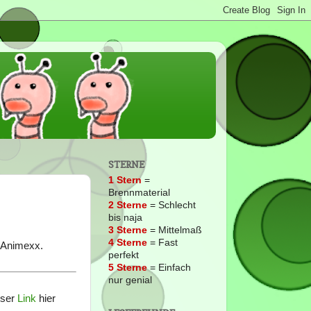
STERNE
1 Stern
=
Brennmaterial
2
Sterne
= Schlecht
bis naja
3 Sterne
= Mittelmaß
4 Sterne
= Fast
 Animexx.
perfekt
5 Sterne
= Einfach
nur genial
eser
Link
hier