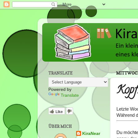
TRANSLATE
MITTWOCH
Kop
Powered by
Translate
Letzte Wo
Like
Während de
ÜBER MICH
Du möchtes
KiraNear