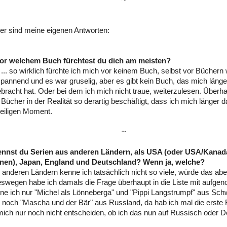
~
er sind meine eigenen Antworten:
or welchem Buch fürchtest du dich am meisten?
... so wirklich fürchte ich mich vor keinem Buch, selbst vor Büchern 
 spannend und es war gruselig, aber es gibt kein Buch, das mich länge
bracht hat. Oder bei dem ich mich nicht traue, weiterzulesen. Überh
Bücher in der Realität so derartig beschäftigt, dass ich mich länger d
eiligen Moment.
~
ennst du Serien aus anderen Ländern, als USA (oder USA/Kanad
nen), Japan, England und Deutschland? Wenn ja, welche?
 anderen Ländern kenne ich tatsächlich nicht so viele, würde das ab
swegen habe ich damals die Frage überhaupt in die Liste mit aufge
ne ich nur "Michel als Lönneberga" und "Pippi Langstrumpf" aus Sc
noch "Mascha und der Bär" aus Russland, da hab ich mal die erste
ich nur noch nicht entscheiden, ob ich das nun auf Russisch oder 