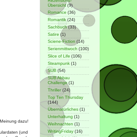
Rezensions-
Übersicht
(9)
Romance
(36)
Romantik
(24)
Sachbuch
(33)
Satire
(1)
Sciene-Fiction
(14)
Serienmittwoch
(100)
Slice of Life
(106)
Steampunk
(1)
SUB
(54)
SUB Abbau
Challenge
(1)
Thriller
(24)
Top Ten Thursday
(144)
Übernatürliches
(1)
Unterhaltung
(1)
e Meinung dazu!
Weihnachten
(1)
WritingFriday
(16)
ulardaten (und