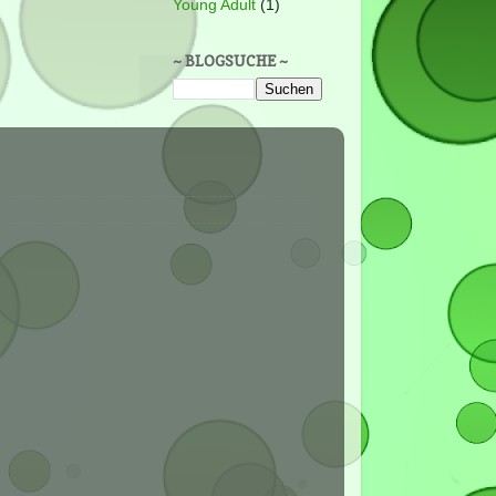
Young Adult
(1)
~ BLOGSUCHE ~