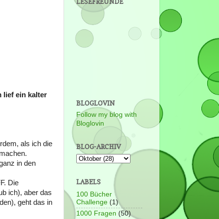
LESEFREUNDE
ief ein kalter
BLOGLOVIN
Follow my blog with
Bloglovin
rdem, als ich die
BLOG-ARCHIV
s machen.
ganz in den
LABELS
F. Die
ub ich), aber das
100 Bücher
en), geht das in
Challenge
(1)
1000 Fragen
(50)