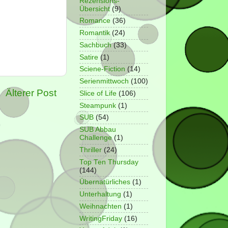
Rezensions-
Übersicht
(9)
Romance
(36)
Romantik
(24)
Sachbuch
(33)
Satire
(1)
Sciene-Fiction
(14)
Serienmittwoch
(100)
Älterer Post
Slice of Life
(106)
Steampunk
(1)
SUB
(54)
SUB Abbau
Challenge
(1)
Thriller
(24)
Top Ten Thursday
(144)
Übernatürliches
(1)
Unterhaltung
(1)
Weihnachten
(1)
WritingFriday
(16)