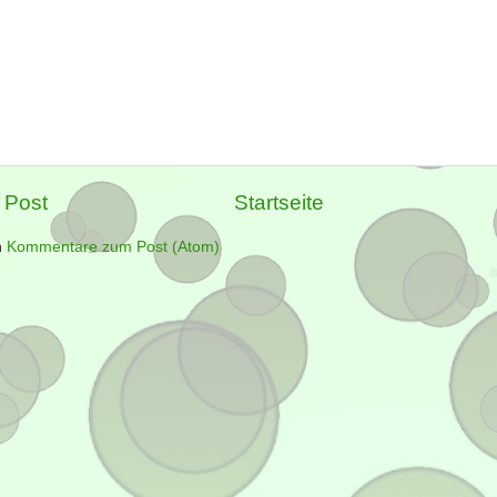
 Post
Startseite
n
Kommentare zum Post (Atom)