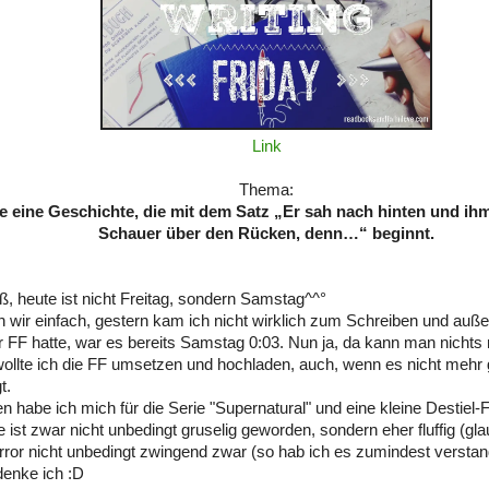
Link
Thema:
e eine Geschichte, die mit dem Satz „Er sah nach hinten und ihm l
Schauer über den Rücken, denn…“ beginnt.
iß, heute ist nicht Freitag, sondern Samstag^^°
 wir einfach, gestern kam ich nicht wirklich zum Schreiben und auße
r FF hatte, war es bereits Samstag 0:03. Nun ja, da kann man nicht
llte ich die FF umsetzen und hochladen, auch, wenn es nicht mehr 
t.
n habe ich mich für die Serie "Supernatural" und eine kleine Destiel-F
 ist zwar nicht unbedingt gruselig geworden, sondern eher fluffig (gla
or nicht unbedingt zwingend zwar (so hab ich es zumindest verstand
enke ich :D