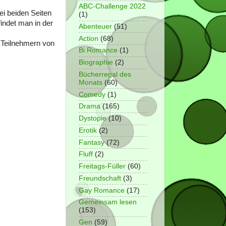
ABC-Challenge 2022
ei beiden Seiten
(1)
indet man in der
Abenteuer
(51)
Action
(68)
 Teilnehmern von
Bi Romance
(1)
Biographie
(2)
Bücherregal des
Monats
(60)
Comedy
(1)
Drama
(165)
Dystopie
(10)
Erotik
(2)
Fantasy
(72)
Fluff
(2)
Freitags-Füller
(60)
Freundschaft
(3)
Gay Romance
(17)
Gemeinsam lesen
(153)
Gen
(59)