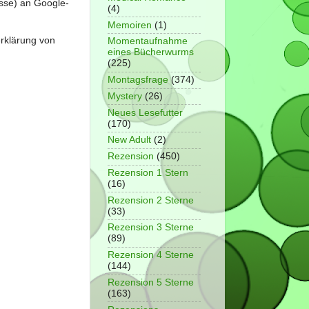
sse) an Google-
(4)
Memoiren
(1)
erklärung von
Momentaufnahme
eines Bücherwurms
(225)
Montagsfrage
(374)
Mystery
(26)
Neues Lesefutter
(170)
New Adult
(2)
Rezension
(450)
Rezension 1 Stern
(16)
Rezension 2 Sterne
(33)
Rezension 3 Sterne
(89)
Rezension 4 Sterne
(144)
Rezension 5 Sterne
(163)