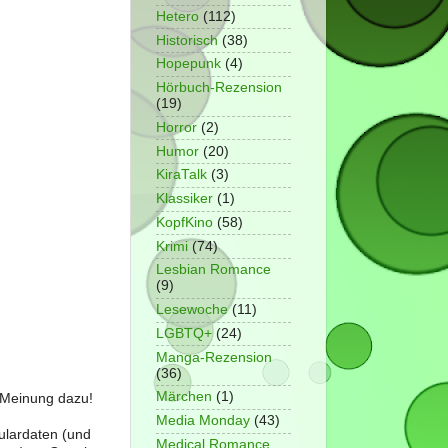
Hetero
(112)
Historisch
(38)
Hopepunk
(4)
Hörbuch-Rezension
(19)
Horror
(2)
Humor
(20)
KiraTalk
(3)
Klassiker
(1)
KopfKino
(58)
Krimi
(74)
Lesbian Romance
(9)
Lesewoche
(11)
LGBTQ+
(24)
Manga-Rezension
(36)
Märchen
(1)
e Meinung dazu!
Media Monday
(43)
ulardaten (und
Medical Romance