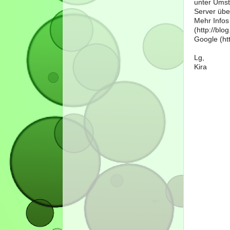
unter Umst
Server über
Mehr Infos
(http://bl
Google (htt
Lg,
Kira