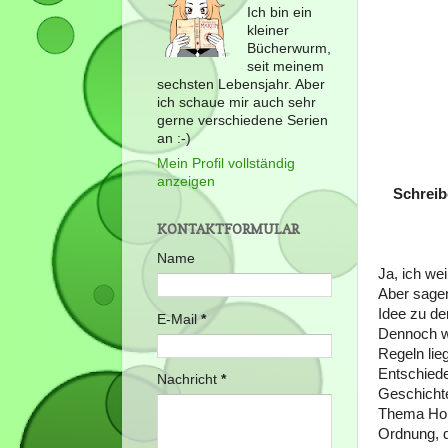
Ich bin ein
kleiner
Bücherwurm,
seit meinem
sechsten Lebensjahr. Aber
ich schaue mir auch sehr
gerne verschiedene Serien
an :-)
Mein Profil vollständig
anzeigen
Schreib
KONTAKTFORMULAR
Name
Ja, ich we
Aber sagen
Idee zu de
E-Mail
*
Dennoch wo
Regeln lieg
Entschiede
Nachricht
*
Geschichte
Thema Horr
Ordnung, d