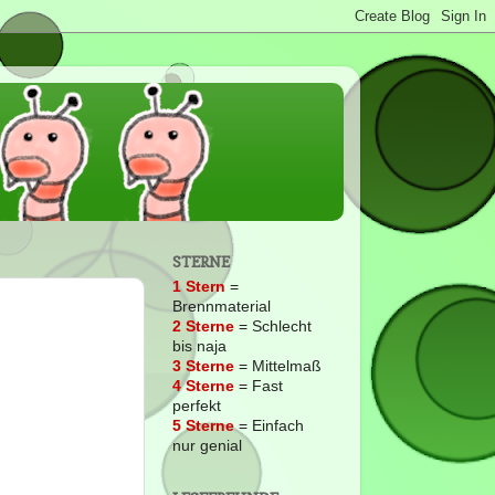
STERNE
1 Stern
=
Brennmaterial
2
Sterne
= Schlecht
bis naja
3 Sterne
= Mittelmaß
4 Sterne
= Fast
perfekt
5 Sterne
= Einfach
nur genial