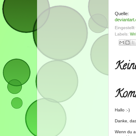
Quelle:
deviantart
Eingestell
Labels:
Wri
Kein
Komm
Hallo :-)
Danke, das
Wenn du au