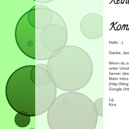
Kein
Komm
Hallo :-)
Danke, das
Wenn du au
unter Umst
Server über
Mehr Infos
(http://bl
Google (htt
Lg,
Kira