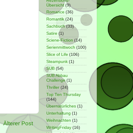
Rezensions-
Übersicht
(9)
Romance
(36)
Romantik
(24)
Sachbuch
(33)
Satire
(1)
Sciene-Fiction
(14)
Serienmittwoch
(100)
Slice of Life
(106)
Steampunk
(1)
SUB
(54)
SUB Abbau
Challenge
(1)
Thriller
(24)
Top Ten Thursday
(144)
Übernatürliches
(1)
Unterhaltung
(1)
Weihnachten
(1)
Älterer Post
WritingFriday
(16)