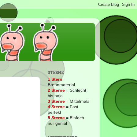
STERNE
1 Stern
=
Brennmaterial
2
Sterne
= Schlecht
bis naja
3 Sterne
= Mittelmaß
4 Sterne
= Fast
perfekt
5 Sterne
= Einfach
nur genial