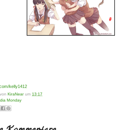
.com/kelly1412
t von
KiraNear
um
13:17
dia Monday