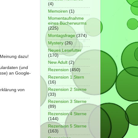
(4)
Memoiren
(1)
Momentaufnahme
eines Bücherwurms
(225)
Montagsfrage
(374)
Mystery
(26)
Neues Lesefutter
(170)
e Meinung dazu!
New Adult
(2)
ulardaten (und
Rezension
(450)
sse) an Google-
Rezension 1 Stern
(16)
Rezension 2 Sterne
erklärung von
(33)
Rezension 3 Sterne
(89)
Rezension 4 Sterne
(144)
Rezension 5 Sterne
(163)