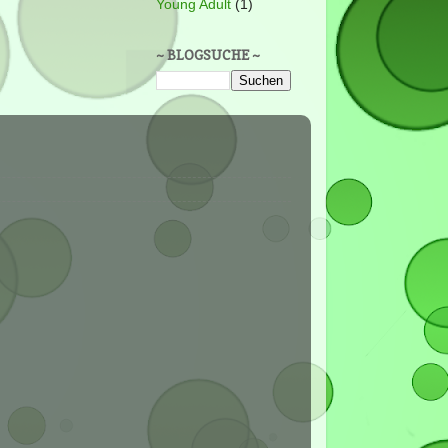
Young Adult
(1)
~ BLOGSUCHE ~