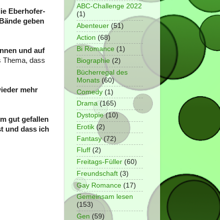
ABC-Challenge 2022
ie Eberhofer-
(1)
e Bände geben
Abenteuer
(51)
Action
(68)
Bi Romance
(1)
ennen und auf
es Thema, dass
Biographie
(2)
Bücherregal des
Monats
(60)
ieder mehr
Comedy
(1)
Drama
(165)
Dystopie
(10)
lm gut gefallen
Erotik
(2)
st und dass ich
Fantasy
(72)
Fluff
(2)
Freitags-Füller
(60)
Freundschaft
(3)
Gay Romance
(17)
Gemeinsam lesen
(153)
Gen
(59)