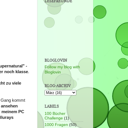
LESEFREUNDE
BLOGLOVIN
upernatural" -
Follow my blog with
mer noch klasse
.
Bloglovin
ht zu viele
BLOG-ARCHIV
in Gang kommt
n ansehen
LABELS
nd meinem PC
100 Bücher
Blurays
Challenge
(1)
1000 Fragen
(50)