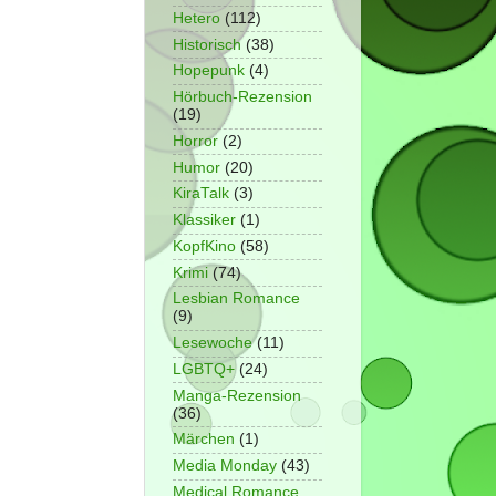
Hetero
(112)
Historisch
(38)
Hopepunk
(4)
Hörbuch-Rezension
(19)
Horror
(2)
Humor
(20)
KiraTalk
(3)
Klassiker
(1)
KopfKino
(58)
Krimi
(74)
Lesbian Romance
(9)
Lesewoche
(11)
LGBTQ+
(24)
Manga-Rezension
(36)
Märchen
(1)
Media Monday
(43)
Medical Romance