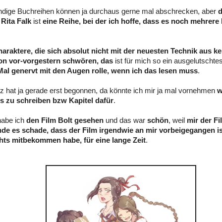
ndige Buchreihen können ja durchaus gerne mal abschrecken, aber
d
n
Rita Falk
ist
eine Reihe, bei der ich hoffe, dass es noch mehrer
araktere, die sich absolut nicht mit der neuesten Technik aus k
on vor-vorgestern schwören, das
ist für mich so ein ausgelutscht
Mal genervt mit den Augen rolle, wenn ich das lesen muss
.
z hat ja gerade erst begonnen, da könnte ich mir ja mal vornehmen
w
ns zu schreiben bzw Kapitel dafür
.
 habe ich
den Film Bolt gesehen
und das war
schön
, weil
mir der Fi
finde es schade, dass der Film irgendwie an mir vorbeigegangen i
hts mitbekommen habe, für eine lange Zeit
.