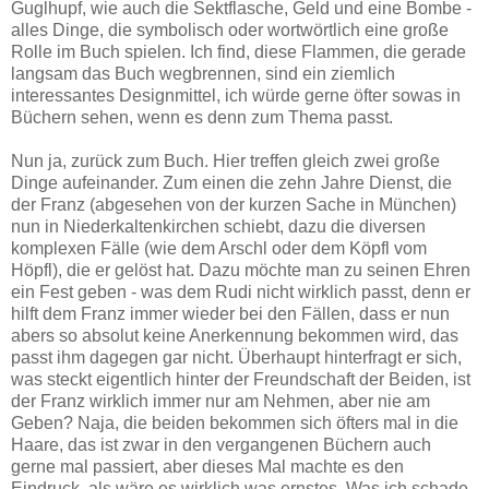
Guglhupf, wie auch die Sektflasche, Geld und eine Bombe -
alles Dinge, die symbolisch oder wortwörtlich eine große
Rolle im Buch spielen. Ich find, diese Flammen, die gerade
langsam das Buch wegbrennen, sind ein ziemlich
interessantes Designmittel, ich würde gerne öfter sowas in
Büchern sehen, wenn es denn zum Thema passt.
Nun ja, zurück zum Buch. Hier treffen gleich zwei große
Dinge aufeinander. Zum einen die zehn Jahre Dienst, die
der Franz (abgesehen von der kurzen Sache in München)
nun in Niederkaltenkirchen schiebt, dazu die diversen
komplexen Fälle (wie dem Arschl oder dem Köpfl vom
Höpfl), die er gelöst hat. Dazu möchte man zu seinen Ehren
ein Fest geben - was dem Rudi nicht wirklich passt, denn er
hilft dem Franz immer wieder bei den Fällen, dass er nun
abers so absolut keine Anerkennung bekommen wird, das
passt ihm dagegen gar nicht. Überhaupt hinterfragt er sich,
was steckt eigentlich hinter der Freundschaft der Beiden, ist
der Franz wirklich immer nur am Nehmen, aber nie am
Geben? Naja, die beiden bekommen sich öfters mal in die
Haare, das ist zwar in den vergangenen Büchern auch
gerne mal passiert, aber dieses Mal machte es den
Eindruck, als wäre es wirklich was ernstes. Was ich schade