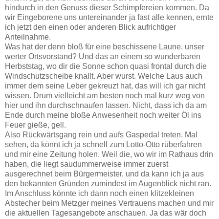
hindurch in den Genuss dieser Schimpfereien kommen. Da
wir Eingeborene uns untereinander ja fast alle kennen, ernte
ich jetzt den einen oder anderen Blick aufrichtiger
Anteilnahme.
Was hat der denn bloß für eine beschissene Laune, unser
werter Ortsvorstand? Und das an einem so wunderbaren
Herbststag, wo dir die Sonne schon quasi frontal durch die
Windschutzscheibe knallt. Aber wurst. Welche Laus auch
immer dem seine Leber gekreuzt hat, das will ich gar nicht
wissen. Drum vielleicht am besten noch mal kurz weg von
hier und ihn durchschnaufen lassen. Nicht, dass ich da am
Ende durch meine bloße Anwesenheit noch weiter Öl ins
Feuer gieße, gell.
Also Rückwärtsgang rein und aufs Gaspedal treten. Mal
sehen, da könnt ich ja schnell zum Lotto-Otto rüberfahren
und mir eine Zeitung holen. Weil die, wo wir im Rathaus drin
haben, die liegt saudummerweise immer zuerst
ausgerechnet beim Bürgermeister, und da kann ich ja aus
den bekannten Gründen zumindest im Augenblick nicht ran.
Im Anschluss könnte ich dann noch einen klitzekleinen
Abstecher beim Metzger meines Vertrauens machen und mir
die aktuellen Tagesangebote anschauen. Ja das wär doch