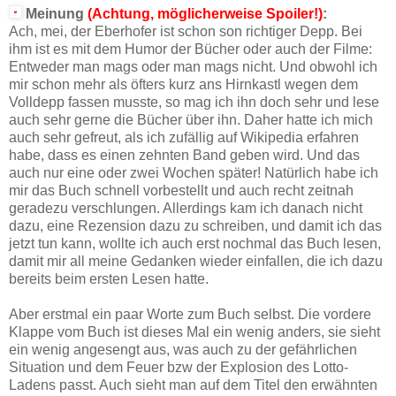
Meinung
(Achtung, möglicherweise Spoiler!)
:
Ach, mei, der Eberhofer ist schon son richtiger Depp. Bei
ihm ist es mit dem Humor der Bücher oder auch der Filme:
Entweder man mags oder man mags nicht. Und obwohl ich
mir schon mehr als öfters kurz ans Hirnkastl wegen dem
Volldepp fassen musste, so mag ich ihn doch sehr und lese
auch sehr gerne die Bücher über ihn. Daher hatte ich mich
auch sehr gefreut, als ich zufällig auf Wikipedia erfahren
habe, dass es einen zehnten Band geben wird. Und das
auch nur eine oder zwei Wochen später! Natürlich habe ich
mir das Buch schnell vorbestellt und auch recht zeitnah
geradezu verschlungen. Allerdings kam ich danach nicht
dazu, eine Rezension dazu zu schreiben, und damit ich das
jetzt tun kann, wollte ich auch erst nochmal das Buch lesen,
damit mir all meine Gedanken wieder einfallen, die ich dazu
bereits beim ersten Lesen hatte.
Aber erstmal ein paar Worte zum Buch selbst. Die vordere
Klappe vom Buch ist dieses Mal ein wenig anders, sie sieht
ein wenig angesengt aus, was auch zu der gefährlichen
Situation und dem Feuer bzw der Explosion des Lotto-
Ladens passt. Auch sieht man auf dem Titel den erwähnten