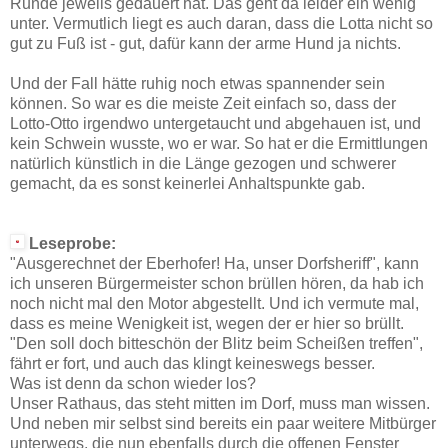
Runde jeweils gedauert hat. Das geht da leider ein wenig
unter. Vermutlich liegt es auch daran, dass die Lotta nicht so
gut zu Fuß ist - gut, dafür kann der arme Hund ja nichts.
Und der Fall hätte ruhig noch etwas spannender sein
können. So war es die meiste Zeit einfach so, dass der
Lotto-Otto irgendwo untergetaucht und abgehauen ist, und
kein Schwein wusste, wo er war. So hat er die Ermittlungen
natürlich künstlich in die Länge gezogen und schwerer
gemacht, da es sonst keinerlei Anhaltspunkte gab.
Leseprobe:
"Ausgerechnet der Eberhofer! Ha, unser Dorfsheriff", kann
ich unseren Bürgermeister schon brüllen hören, da hab ich
noch nicht mal den Motor abgestellt. Und ich vermute mal,
dass es meine Wenigkeit ist, wegen der er hier so brüllt.
"Den soll doch bitteschön der Blitz beim Scheißen treffen",
fährt er fort, und auch das klingt keineswegs besser.
Was ist denn da schon wieder los?
Unser Rathaus, das steht mitten im Dorf, muss man wissen.
Und neben mir selbst sind bereits ein paar weitere Mitbürger
unterwegs, die nun ebenfalls durch die offenen Fenster