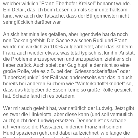
welcher wirklich "Franz-Eberhofer-Kreisel" benannt wurde.
Ein Detail, das ich beim Lesen damals sehr unterhaltsam
fand, wie auch die Tatsache, dass der Bürgermeister nicht
sehr glücklich darüber war.
An sich hat mir alles gefallen, aber irgendwie hat da noch
nen Tacken gefehlt. Die Sache zwischen Rudi und Franz
wurde nie wirklich zu 100% aufgearbeitet, aber das ist beim
Franz auch wieder etwas, was total typisch ist für ihn. Anstatt
die Probleme anzusprechen und anzupacken, zieht er sich
lieber zurück. Auch spielt der Guglhupf leider nicht so eine
große Rolle, wie es z.B. bei der "Griessnockerlaffäre" oder
"Leberkäsjunkie" der Fall war, andererseits war das ja auch
bereits bei anderen Büchern wie "Winterkartoffelknödel" so,
dass das titelgebende Essen keine so große Rolle gespielt
hat. Schade fand ich es trotzdem.
Wer mir auch gefehlt hat, war natürlich der Ludwig. Jetzt gibt
es zwar die Hinkelotta, aber diese kann (und soll vermutlich
auch) nicht den Ludwig ersetzen. Dennoch ist es schade,
ich vermisse die Passagen, in denen Franz mit seinem
Hund spazieren geht und dabei aufzeichnet, wie lange die