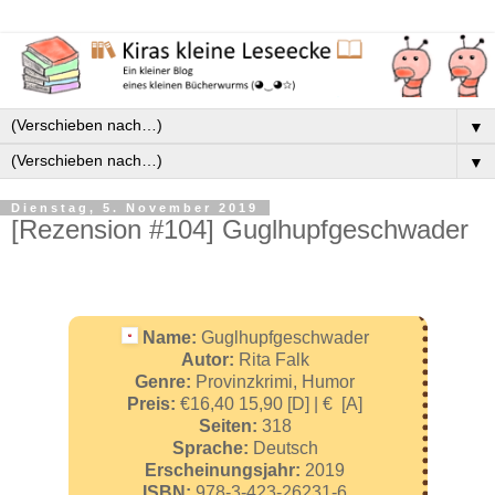
▼
▼
Dienstag, 5. November 2019
[Rezension #104] Guglhupfgeschwader
Name:
Guglhupfgeschwader
Autor:
Rita Falk
Genre:
Provinzkrimi, Humor
Preis:
€16,40 15,90 [D] | € [A]
Seiten:
318
Sprache:
Deutsch
Erscheinungsjahr:
2019
ISBN:
978-3-423-26231-6