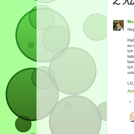
2 Ko
Mo
Hey
Hah
es 
Ich
tat
bei
Ich
unt
LG,
Ant