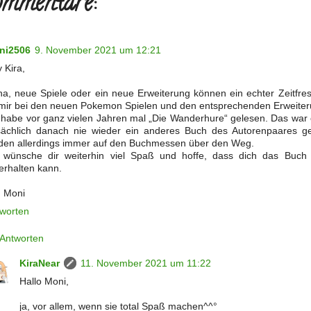
mmentare:
ni2506
9. November 2021 um 12:21
 Kira,
a, neue Spiele oder ein neue Erweiterung können ein echter Zeitfres
mir bei den neuen Pokemon Spielen und den entsprechenden Erweite
 habe vor ganz vielen Jahren mal „Die Wanderhure“ gelesen. Das war 
sächlich danach nie wieder ein anderes Buch des Autorenpaares ge
den allerdings immer auf den Buchmessen über den Weg.
 wünsche dir weiterhin viel Spaß und hoffe, dass dich das Buch 
erhalten kann.
 Moni
worten
Antworten
KiraNear
11. November 2021 um 11:22
Hallo Moni,
ja, vor allem, wenn sie total Spaß machen^^°