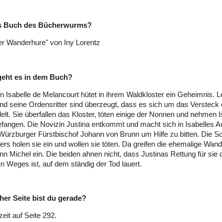
es Buch des Bücherwurms?
der Wanderhure" von Iny Lorentz
eht es in dem Buch?
in Isabelle de Melancourt hütet in ihrem Waldkloster ein Geheimnis. 
d seine Ordensritter sind überzeugt, dass es sich um das Versteck 
elt. Sie überfallen das Kloster, töten einige der Nonnen und nehmen I
fangen. Die Novizin Justina entkommt und macht sich in Isabelles Au
ürzburger Fürstbischof Johann von Brunn um Hilfe zu bitten. Die S
rs holen sie ein und wollen sie töten. Da greifen die ehemalige Wan
nn Michel ein. Die beiden ahnen nicht, dass Justinas Rettung für sie 
en Weges ist, auf dem ständig der Tod lauert.
her Seite bist du gerade?
zeit auf Seite 292.