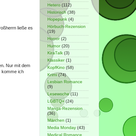
Hetero
(112)
Historisch
(38)
Hopepunk
(4)
Hörbuch-Rezension
roßherrn ließe es
(19)
Horror
(2)
Humor
(20)
KiraTalk
(3)
Klassiker
(1)
sen. Nur mit dem
KopfKino
(58)
t, komme ich
Krimi
(74)
Lesbian Romance
(9)
Lesewoche
(11)
LGBTQ+
(24)
Manga-Rezension
(36)
Märchen
(1)
Media Monday
(43)
Medical Romance