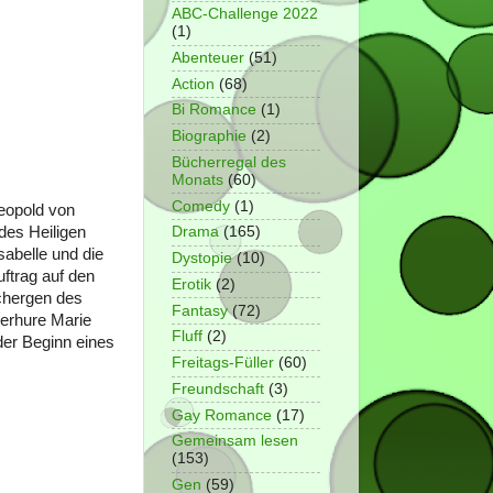
ABC-Challenge 2022
(1)
Abenteuer
(51)
Action
(68)
Bi Romance
(1)
Biographie
(2)
Bücherregal des
Monats
(60)
Comedy
(1)
Leopold von
des Heiligen
Drama
(165)
sabelle und die
Dystopie
(10)
ftrag auf den
Erotik
(2)
chergen des
Fantasy
(72)
derhure Marie
Fluff
(2)
der Beginn eines
Freitags-Füller
(60)
Freundschaft
(3)
Gay Romance
(17)
Gemeinsam lesen
(153)
Gen
(59)