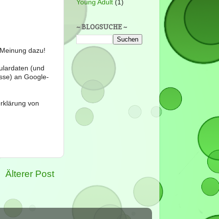
Young Adult
(1)
~ BLOGSUCHE ~
e Meinung dazu!
ulardaten (und
sse) an Google-
erklärung von
Älterer Post