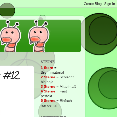
STERNE
1 Stern
=
s #12
Brennmaterial
2
Sterne
= Schlecht
bis naja
3 Sterne
= Mittelmaß
4 Sterne
= Fast
perfekt
5 Sterne
= Einfach
nur genial