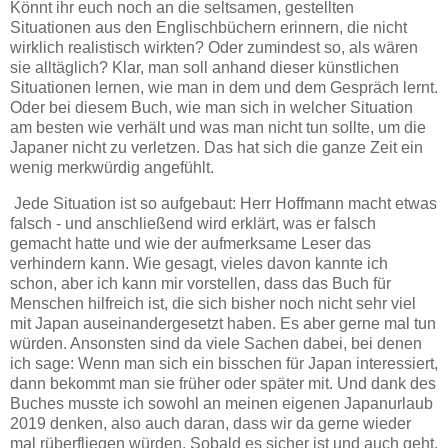
Könnt ihr euch noch an die seltsamen, gestellten
Situationen aus den Englischbüchern erinnern, die nicht
wirklich realistisch wirkten? Oder zumindest so, als wären
sie alltäglich? Klar, man soll anhand dieser künstlichen
Situationen lernen, wie man in dem und dem Gespräch lernt.
Oder bei diesem Buch, wie man sich in welcher Situation
am besten wie verhält und was man nicht tun sollte, um die
Japaner nicht zu verletzen. Das hat sich die ganze Zeit ein
wenig merkwürdig angefühlt.
Jede Situation ist so aufgebaut: Herr Hoffmann macht etwas
falsch - und anschließend wird erklärt, was er falsch
gemacht hatte und wie der aufmerksame Leser das
verhindern kann. Wie gesagt, vieles davon kannte ich
schon, aber ich kann mir vorstellen, dass das Buch für
Menschen hilfreich ist, die sich bisher noch nicht sehr viel
mit Japan auseinandergesetzt haben. Es aber gerne mal tun
würden. Ansonsten sind da viele Sachen dabei, bei denen
ich sage: Wenn man sich ein bisschen für Japan interessiert,
dann bekommt man sie früher oder später mit. Und dank des
Buches musste ich sowohl an meinen eigenen Japanurlaub
2019 denken, also auch daran, dass wir da gerne wieder
mal rüberfliegen würden. Sobald es sicher ist und auch geht.