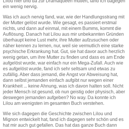
Lilou hier und da zur Dramaqueen mutiert, fand ich dagegen
ein wenig nervig.
Was ich auch nervig fand, war, wie der Handlungsstrang mit
der Mutter gelöst wurde. Wie gesagt, es passiert erstmal
nichts, und dann auf einmal, mit einem Bumms, kommt die
Auflösung. Danach hat Lilou aus mir unbekannten Gründen
überhaupt keine Lust mehr, ihre Mutter aufzusuchen oder
näher kennen zu lernen, nur, weil sie vermutlich eine starke
psychische Erkrankung hat. Gut, sie hat davor auch herzlich
wenig getan, um ihre Mutter zu finden und dass es am Ende
aufgelöst wurde, war einfach nur ein Mega-Zufall. Auch wie
es aufgelöst wurde, fand ich sehr seltsam und etwas zu
zufällig. Aber dass jemand, die Angst vor Abweisung hat,
dann selbst jemanden einfach aufgibt nur wegen einer
Krankheit ... keine Ahnung, was ich davon halten soll. Nicht
jeder Mensch ist gesund, ob nun geistig oder physisch, aber
deswegen jemanden aufgeben? No way. Da konnte ich
Lilou am wenigsten im gesamten Buch verstehen.
Wie sich dagegen die Geschichte zwischen Lilou und
Mignon entwickelt hat, fand ich dagegen sehr schön und es
hat mir auch gut gefallen. Das hat das ganze Buch dann