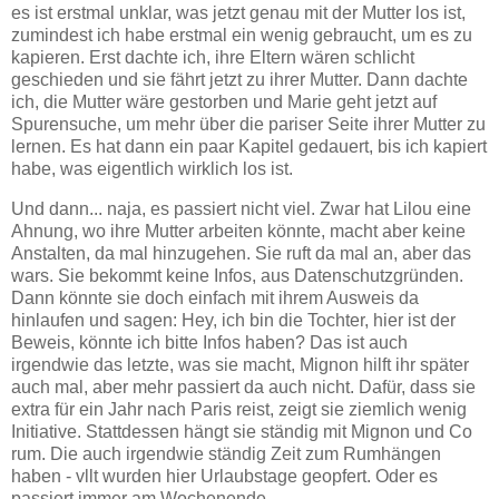
es ist erstmal unklar, was jetzt genau mit der Mutter los ist,
zumindest ich habe erstmal ein wenig gebraucht, um es zu
kapieren. Erst dachte ich, ihre Eltern wären schlicht
geschieden und sie fährt jetzt zu ihrer Mutter. Dann dachte
ich, die Mutter wäre gestorben und Marie geht jetzt auf
Spurensuche, um mehr über die pariser Seite ihrer Mutter zu
lernen. Es hat dann ein paar Kapitel gedauert, bis ich kapiert
habe, was eigentlich wirklich los ist.
Und dann... naja, es passiert nicht viel. Zwar hat Lilou eine
Ahnung, wo ihre Mutter arbeiten könnte, macht aber keine
Anstalten, da mal hinzugehen. Sie ruft da mal an, aber das
wars. Sie bekommt keine Infos, aus Datenschutzgründen.
Dann könnte sie doch einfach mit ihrem Ausweis da
hinlaufen und sagen: Hey, ich bin die Tochter, hier ist der
Beweis, könnte ich bitte Infos haben? Das ist auch
irgendwie das letzte, was sie macht, Mignon hilft ihr später
auch mal, aber mehr passiert da auch nicht. Dafür, dass sie
extra für ein Jahr nach Paris reist, zeigt sie ziemlich wenig
Initiative. Stattdessen hängt sie ständig mit Mignon und Co
rum. Die auch irgendwie ständig Zeit zum Rumhängen
haben - vllt wurden hier Urlaubstage geopfert. Oder es
passiert immer am Wochenende.