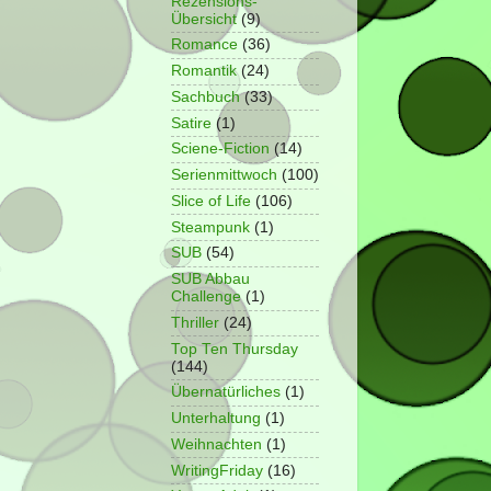
Rezensions-
Übersicht
(9)
Romance
(36)
Romantik
(24)
Sachbuch
(33)
Satire
(1)
Sciene-Fiction
(14)
Serienmittwoch
(100)
Slice of Life
(106)
Steampunk
(1)
SUB
(54)
SUB Abbau
Challenge
(1)
Thriller
(24)
Top Ten Thursday
(144)
Übernatürliches
(1)
Unterhaltung
(1)
Weihnachten
(1)
WritingFriday
(16)