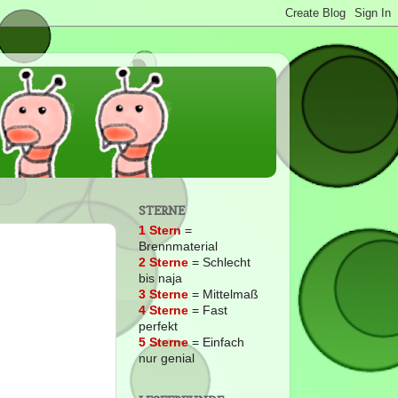
STERNE
1 Stern
=
Brennmaterial
2
Sterne
= Schlecht
bis naja
3 Sterne
= Mittelmaß
4 Sterne
= Fast
perfekt
5 Sterne
= Einfach
nur genial