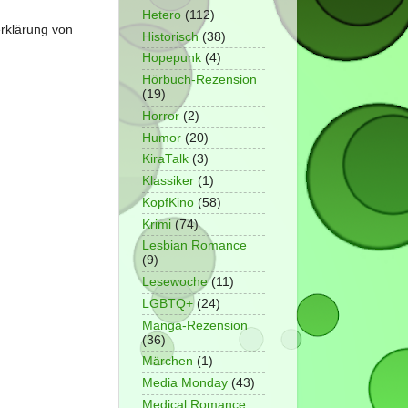
Hetero
(112)
erklärung von
Historisch
(38)
Hopepunk
(4)
Hörbuch-Rezension
(19)
Horror
(2)
Humor
(20)
KiraTalk
(3)
Klassiker
(1)
KopfKino
(58)
Krimi
(74)
Lesbian Romance
(9)
Lesewoche
(11)
LGBTQ+
(24)
Manga-Rezension
(36)
Märchen
(1)
Media Monday
(43)
Medical Romance