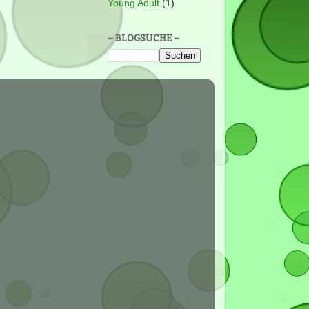
Young Adult
(1)
~ BLOGSUCHE ~