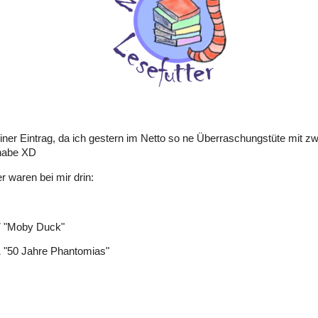
einer Eintrag, da ich gestern im Netto so ne Überraschungstüte mit z
habe XD
r waren bei mir drin:
7 "Moby Duck"
 "50 Jahre Phantomias"