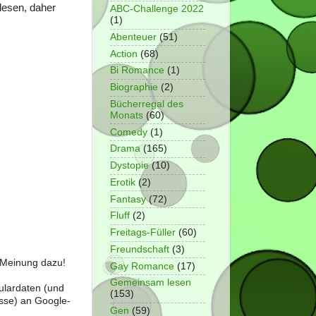
elesen, daher
ABC-Challenge 2022
(1)
Abenteuer
(51)
Action
(68)
Bi Romance
(1)
Biographie
(2)
Bücherregal des
Monats
(60)
Comedy
(1)
Drama
(165)
Dystopie
(10)
Erotik
(2)
Fantasy
(72)
Fluff
(2)
Freitags-Füller
(60)
Freundschaft
(3)
e Meinung dazu!
Gay Romance
(17)
Gemeinsam lesen
ulardaten (und
(153)
sse) an Google-
Gen
(59)