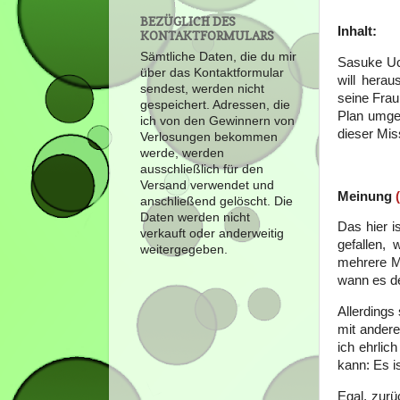
BEZÜGLICH DES
Inhalt:
KONTAKTFORMULARS
Sämtliche Daten, die du mir
Sasuke Uch
über das Kontaktformular
will herau
sendest, werden nicht
seine Frau
gespeichert. Adressen, die
Plan umges
ich von den Gewinnern von
dieser Mis
Verlosungen bekommen
werde, werden
ausschließlich für den
Versand verwendet und
Meinung
anschließend gelöscht. Die
Daten werden nicht
Das hier i
verkauft oder anderweitig
gefallen,
weitergegeben.
mehrere Mo
wann es d
Allerdings
mit ander
ich ehrlic
kann: Es i
Egal, zurü