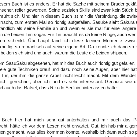
esem Buch ist es anders. Er hat die Sache mit seinem Bruder geklär
hsener, reifer geworden. Seine sozialen Skills sind zwar kein Stück
müht sich. Und hier in diesem Buch ist mir die Verbindung, die zw
rscht, zum ersten Mal so richtig aufgefallen. Sasuke sieht Sakura
tändlich als seine Familie an und wenn er sie mal für eine längere
en die beiden ihm sogar. Für ihn braucht es da keine Ringe, auch we
nen schenkt. Überhaupt fand ich diese kleinen Momente zwis
knuffig, so romantisch auf seine eigene Art. Da konnte ich dann so r
e beiden sich sind und auch, warum die Leute die beiden shippen.
m SasuSaku abgesehen, hat mir das Buch auch richtig gut gefallen.
iele gute Techniken drauf und dazu noch seine Augen, aber hier ha
tun, der ihm die ganze Arbeit nicht leicht macht. Mit dem Wandel
nicht gerechnet, aber ich fand es sehr interessant. Genauso wie d
 auch das Rätsel, dass Rikudo Sen'nin hinterlassen hatte.
Buch hier hat mich sehr gut unterhalten und mir auch das P
cht, hätte ich vor dem Lesen nicht erwartet. Gut, ich hab mir allge
gen gemacht, was alles kommen könnte, weshalb ich dann auch so po