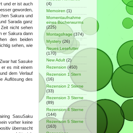
t und er ist auch
(4)
 besser geworden,
Memoiren
(1)
ischen Sakura und
Momentaufnahme
 und Sarada ganz
eines Bücherwurms
(225)
 Zeit nicht sehen
nn er Sakura dann
Montagsfrage
(374)
chen den beiden
Mystery
(26)
ichtig sehen, wie
Neues Lesefutter
(170)
New Adult
(2)
 Zwar hat Sasuke
Rezension
(450)
t er es mit einem
 und dem Verlauf
Rezension 1 Stern
(16)
ie Auflösung des
Rezension 2 Sterne
(33)
Rezension 3 Sterne
(89)
Rezension 4 Sterne
(144)
airing SasuSaku
Rezension 5 Sterne
mein vorher keine
(163)
sitiv überrascht