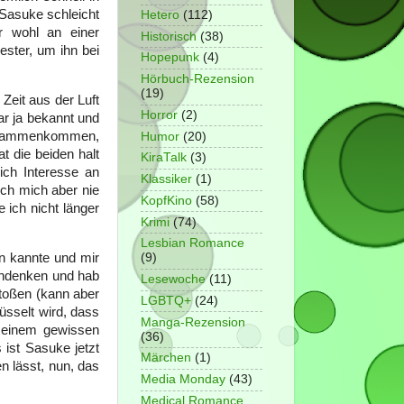
 Sasuke schleicht
Hetero
(112)
r wohl an einer
Historisch
(38)
ester, um ihn bei
Hopepunk
(4)
Hörbuch-Rezension
(19)
Zeit aus der Luft
Horror
(2)
ar ja bekannt und
 zusammenkommen,
Humor
(20)
t die beiden halt
KiraTalk
(3)
ich Interesse an
Klassiker
(1)
ich mich aber nie
KopfKino
(58)
 ich nicht länger
Krimi
(74)
Lesbian Romance
n kannte und mir
(9)
chdenken und hab
Lesewoche
(11)
stoßen (kann aber
LGBTQ+
(24)
sselt wird, dass
Manga-Rezension
 einem gewissen
(36)
 ist Sasuke jetzt
Märchen
(1)
n lässt, nun, das
Media Monday
(43)
Medical Romance