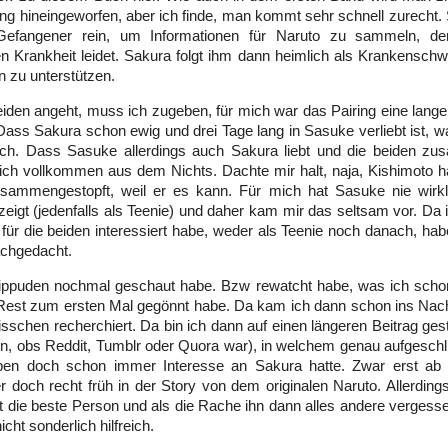
ng hineingeworfen, aber ich finde, man kommt sehr schnell zurecht.
Gefangener rein, um Informationen für Naruto zu sammeln, de
en Krankheit leidet. Sakura folgt ihm dann heimlich als Krankenschw
n zu unterstützen.
iden angeht, muss ich zugeben, für mich war das Pairing eine lange 
 Dass Sakura schon ewig und drei Tage lang in Sasuke verliebt ist, w
tlich. Dass Sasuke allerdings auch Sakura liebt und die beiden
ch vollkommen aus dem Nichts. Dachte mir halt, naja, Kishimoto ha
usammengestopft, weil er es kann. Für mich hat Sasuke nie wirkl
eigt (jedenfalls als Teenie) und daher kam mir das seltsam vor. Da 
 für die beiden interessiert habe, weder als Teenie noch danach, habe
achgedacht.
hippuden nochmal geschaut habe. Bzw rewatcht habe, was ich scho
Rest zum ersten Mal gegönnt habe. Da kam ich dann schon ins Na
isschen recherchiert. Da bin ich dann auf einen längeren Beitrag ge
, obs Reddit, Tumblr oder Quora war), in welchem genau aufgeschlü
en doch schon immer Interesse an Sakura hatte. Zwar erst ab
r doch recht früh in der Story von dem originalen Naruto. Allerdings
ht die beste Person und als die Rache ihn dann alles andere vergesse
cht sonderlich hilfreich.