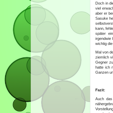
Doch in di
viel erwac
aber er be
Sasuke her
selbstvers
kann, fehl
später ei
irgendwie 
wichtig di
Mal von de
ziemlich v
Gegner zu 
hatte ich 
Ganzen und
Fazit:
Auch das 
nähergebra
Vorstellun