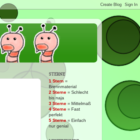
STERNE
1 Stern
=
Brennmaterial
2
Sterne
= Schlecht
bis naja
3 Sterne
= Mittelmaß
4 Sterne
= Fast
perfekt
5 Sterne
= Einfach
nur genial