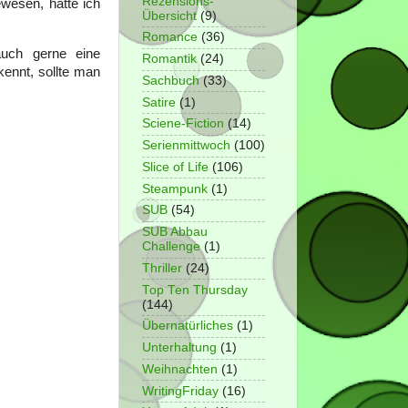
Rezensions-
wesen, hätte ich
Übersicht
(9)
Romance
(36)
uch gerne eine
Romantik
(24)
ennt, sollte man
Sachbuch
(33)
Satire
(1)
Sciene-Fiction
(14)
Serienmittwoch
(100)
Slice of Life
(106)
Steampunk
(1)
SUB
(54)
SUB Abbau
Challenge
(1)
Thriller
(24)
Top Ten Thursday
(144)
Übernatürliches
(1)
Unterhaltung
(1)
Weihnachten
(1)
WritingFriday
(16)