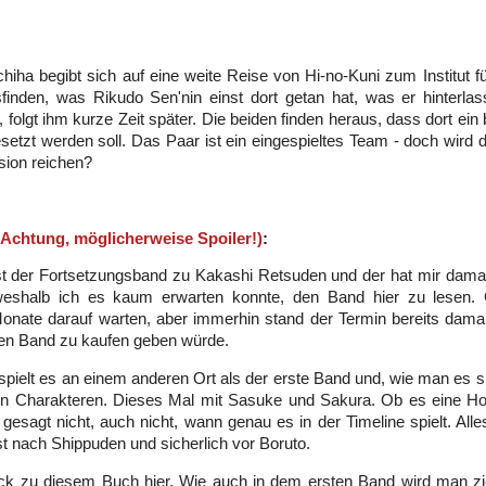
iha begibt sich auf eine weite Reise von Hi-no-Kuni zum Institut f
sfinden, was Rikudo Sen'nin einst dort getan hat, was er hinterla
, folgt ihm kurze Zeit später. Die beiden finden heraus, dass dort ein
etzt werden soll. Das Paar ist ein eingespieltes Team - doch wird d
sion reichen?
(Achtung, möglicherweise Spoiler!)
:
st der Fortsetzungsband zu Kakashi Retsuden und der hat mir damal
 weshalb ich es kaum erwarten konnte, den Band hier zu lesen.
nate darauf warten, aber immerhin stand der Termin bereits damal
en Band zu kaufen geben würde.
 spielt es an einem anderen Ort als der erste Band und, wie man es 
en Charakteren. Dieses Mal mit Sasuke und Sakura. Ob es eine Ho
h gesagt nicht, auch nicht, wann genau es in der Timeline spielt. All
st nach Shippuden und sicherlich vor Boruto.
ck zu diesem Buch hier. Wie auch in dem ersten Band wird man zie