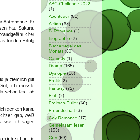
ABC-Challenge 2022
(1)
Abenteuer
(51)
ür Astronomie. Er
Action
(68)
ssen hat. Sakura,
Bi Romance
(1)
 brandgefährlicher
Biographie
(2)
as für den Erfolg
Bücherregal des
Monats
(60)
Comedy
(1)
Drama
(165)
Dystopie
(10)
s ja ziemlich gut
Erotik
(2)
 Gut, ich musste
Fantasy
(72)
s schon fest, ab
Fluff
(2)
Freitags-Füller
(60)
sich denken kann,
Freundschaft
(3)
chzeit gab, weiß
Gay Romance
(17)
es, was ich sagen
Gemeinsam lesen
(153)
Gen
(59)
mlich schnell in