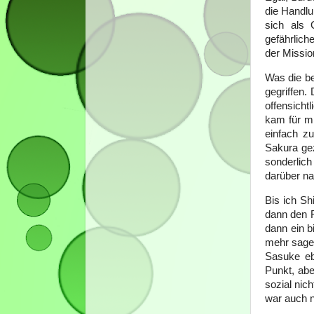
die Handlu
sich als 
gefährlich
der Missio
Was die be
gegriffen.
offensich
kam für mi
einfach z
Sakura gez
sonderlich
darüber n
Bis ich S
dann den 
dann ein b
mehr sagen
Sasuke eb
Punkt, abe
sozial nic
war auch ni