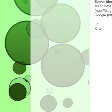
Server über
Mehr Infos
(http://bl
Google (htt
Lg,
Kira