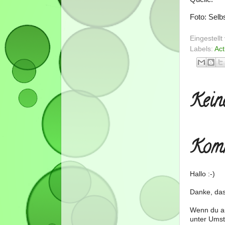
Foto: Sel
Eingestell
Labels:
Act
Kein
Komm
Hallo :-)
Danke, das
Wenn du au
unter Umst