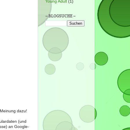
Young Adult
(1)
~ BLOGSUCHE ~
e Meinung dazu!
ulardaten (und
sse) an Google-