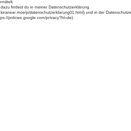
mittelt.
 dazu findest du in meiner Datenschutzerklärung
og.kiranear.moe/p/datenschutzerklarung01.html) und in der Datenschutz
ps://policies.google.com/privacy?hl=de).