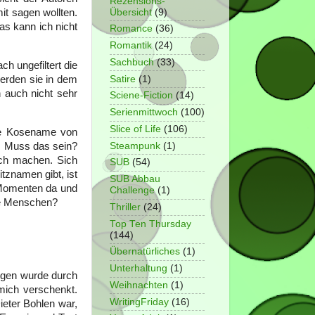
Rezensions-
Übersicht
(9)
it sagen wollten.
as kann ich nicht
Romance
(36)
Romantik
(24)
Sachbuch
(33)
h ungefiltert die
Satire
(1)
werden sie in dem
 auch nicht sehr
Sciene-Fiction
(14)
Serienmittwoch
(100)
Slice of Life
(106)
wie Kosename von
Steampunk
(1)
h: Muss das sein?
och machen. Sich
SUB
(54)
tznamen gibt, ist
SUB Abbau
 Momenten da und
Challenge
(1)
re Menschen?
Thriller
(24)
Top Ten Thursday
(144)
Übernatürliches
(1)
Unterhaltung
(1)
ugen wurde durch
Weihnachten
(1)
mich verschenkt.
WritingFriday
(16)
ieter Bohlen war,