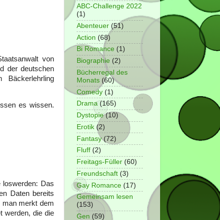
ABC-Challenge 2022
(1)
Abenteuer
(51)
Action
(68)
Bi Romance
(1)
Staatsanwalt von
Biographie
(2)
nd der deutschen
Bücherregal des
 Bäckerlehrling
Monats
(60)
Comedy
(1)
Drama
(165)
üssen es wissen.
Dystopie
(10)
Erotik
(2)
Fantasy
(72)
Fluff
(2)
Freitags-Füller
(60)
Freundschaft
(3)
e loswerden: Das
Gay Romance
(17)
en Daten bereits
Gemeinsam lesen
nd man merkt dem
(153)
t werden, die die
Gen
(59)