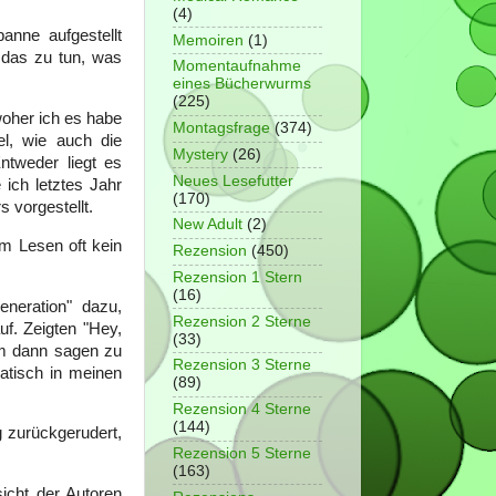
(4)
anne aufgestellt
Memoiren
(1)
 das zu tun, was
Momentaufnahme
eines Bücherwurms
(225)
woher ich es habe
Montagsfrage
(374)
el, wie auch die
Mystery
(26)
ntweder liegt es
Neues Lesefutter
ich letztes Jahr
(170)
 vorgestellt.
New Adult
(2)
im Lesen oft kein
Rezension
(450)
Rezension 1 Stern
(16)
neration" dazu,
Rezension 2 Sterne
uf. Zeigten "Hey,
(33)
m dann sagen zu
Rezension 3 Sterne
atisch in meinen
(89)
Rezension 4 Sterne
(144)
 zurückgerudert,
Rezension 5 Sterne
(163)
icht der Autoren