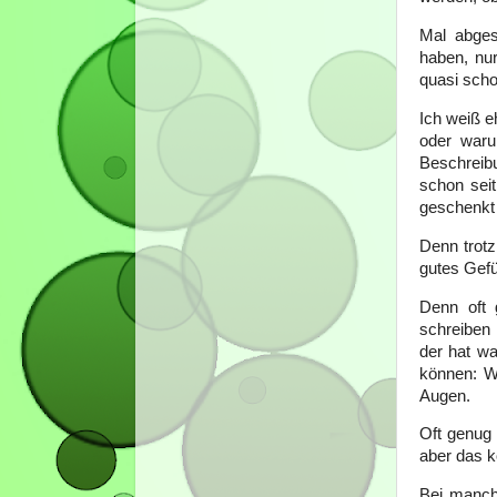
Mal abges
haben, nur
quasi scho
Ich weiß e
oder waru
Beschreib
schon seit
geschenkt 
Denn trotz
gutes Gefü
Denn oft 
schreiben 
der hat w
können: W
Augen.
Oft genug
aber das k
Bei manch