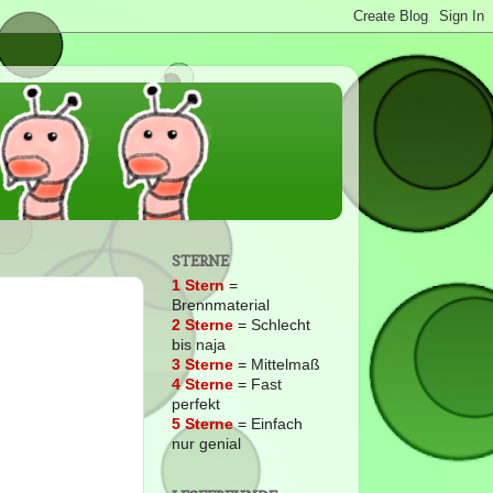
STERNE
1 Stern
=
Brennmaterial
2
Sterne
= Schlecht
bis naja
3 Sterne
= Mittelmaß
4 Sterne
= Fast
perfekt
5 Sterne
= Einfach
nur genial