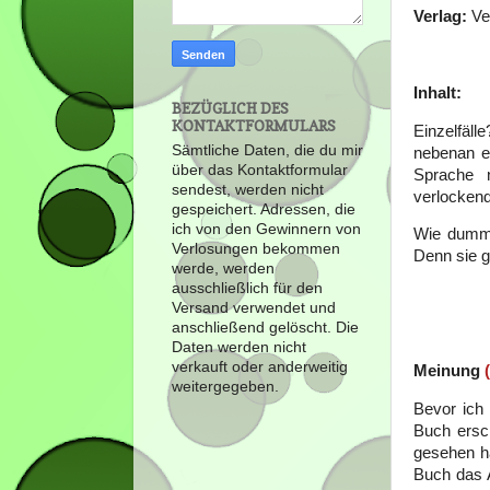
Verlag:
Ve
Inhalt:
BEZÜGLICH DES
KONTAKTFORMULARS
Einzelfäl
Sämtliche Daten, die du mir
nebenan er
über das Kontaktformular
Sprache n
sendest, werden nicht
verlockend
gespeichert. Adressen, die
ich von den Gewinnern von
Wie dumm 
Verlosungen bekommen
Denn sie 
werde, werden
ausschließlich für den
Versand verwendet und
anschließend gelöscht. Die
Daten werden nicht
verkauft oder anderweitig
Meinung
weitergegeben.
Bevor ich
Buch ersch
gesehen h
Buch das A