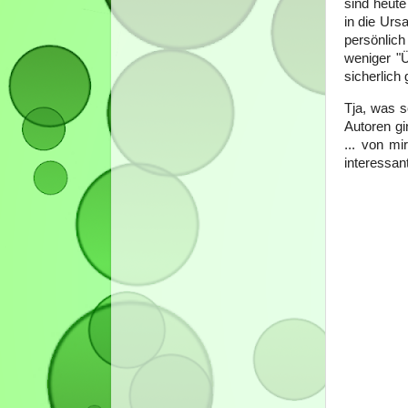
sind heute
in die Urs
persönlich
weniger "Ü
sicherlich 
Tja, was s
Autoren gi
... von m
interessan