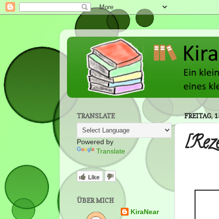
TRANSLATE
FREITAG, 
[Rez
Powered by
Translate
Like
ÜBER MICH
KiraNear