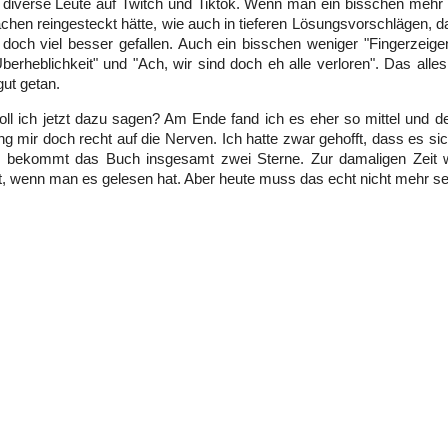
 diverse Leute auf Twitch und Tiktok. Wenn man ein bisschen mehr 
achen reingesteckt hätte, wie auch in tieferen Lösungsvorschlägen, d
 doch viel besser gefallen. Auch ein bisschen weniger "Fingerzeig
berheblichkeit" und "Ach, wir sind doch eh alle verloren". Das all
gut getan.
oll ich jetzt dazu sagen? Am Ende fand ich es eher so mittel und d
ng mir doch recht auf die Nerven. Ich hatte zwar gehofft, dass es s
ir bekommt das Buch insgesamt zwei Sterne. Zur damaligen Zeit w
t, wenn man es gelesen hat. Aber heute muss das echt nicht mehr se