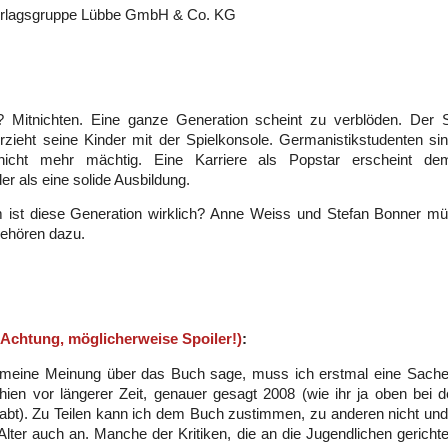
rlagsgruppe Lübbe GmbH & Co. KG
le? Mitnichten. Eine ganze Generation scheint zu verblöden. Der 
zieht seine Kinder mit der Spielkonsole. Germanistikstudenten si
icht mehr mächtig. Eine Karriere als Popstar erscheint dem
er als eine solide Ausbildung.
ist diese Generation wirklich? Anne Weiss und Stefan Bonner m
gehören dazu.
(Achtung, möglicherweise Spoiler!)
:
 meine Meinung über das Buch sage, muss ich erstmal eine Sach
ien vor längerer Zeit, genauer gesagt 2008 (wie ihr ja oben bei d
abt). Zu Teilen kann ich dem Buch zustimmen, zu anderen nicht u
lter auch an. Manche der Kritiken, die an die Jugendlichen gerichte