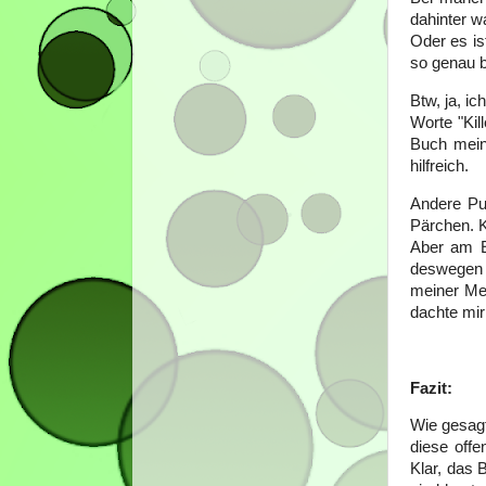
dahinter w
Oder es is
so genau b
Btw, ja, i
Worte "Kil
Buch meine
hilfreich.
Andere Pun
Pärchen. K
Aber am E
deswegen ü
meiner Mei
dachte mir
Fazit:
Wie gesagt
diese offe
Klar, das 