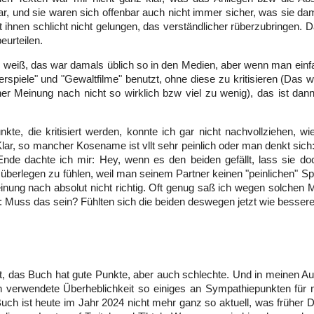
ar, und sie waren sich offenbar auch nicht immer sicher, was sie dam
t ihnen schlicht nicht gelungen, das verständlicher rüberzubringen. D
eurteilen.
ch weiß, das war damals üblich so in den Medien, aber wenn man einfac
lerspiele" und "Gewaltfilme" benutzt, ohne diese zu kritisieren (Das 
r Meinung nach nicht so wirklich bzw viel zu wenig), das ist dann
kte, die kritisiert werden, konnte ich gar nicht nachvollziehen, 
lar, so mancher Kosename ist vllt sehr peinlich oder man denkt sic
nde dachte ich mir: Hey, wenn es den beiden gefällt, lass sie d
berlegen zu fühlen, weil man seinem Partner keinen "peinlichen" Spi
nung nach absolut nicht richtig. Oft genug saß ich wegen solchen
: Muss das sein? Fühlten sich die beiden deswegen jetzt wie besse
, das Buch hat gute Punkte, aber auch schlechte. Und in meinen A
n verwendete Überheblichkeit so einiges an Sympathiepunkten für 
Buch ist heute im Jahr 2024 nicht mehr ganz so aktuell, was früher D