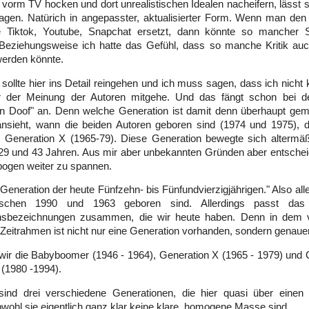
 vorm TV hocken und dort unrealistischen Idealen nacheifern, lässt si
ragen. Natürich in angepasster, aktualisierter Form. Wenn man den
 Tiktok, Youtube, Snapchat ersetzt, dann könnte so mancher 
eziehungsweise ich hatte das Gefühl, dass so manche Kritik au
werden könnte.
sollte hier ins Detail reingehen und ich muss sagen, dass ich nicht
 der Meinung der Autoren mitgehe. Und das fängt schon bei der
on Doof" an. Denn welche Generation ist damit denn überhaupt g
ansieht, wann die beiden Autoren geboren sind (1974 und 1975), 
r Generation X (1965-79). Diese Generation bewegte sich altermä
9 und 43 Jahren. Aus mir aber unbekannten Gründen aber entscheid
bogen weiter zu spannen.
e Generation der heute Fünfzehn- bis Fünfundvierzigjährigen." Also al
schen 1990 und 1963 geboren sind. Allerdings passt das
nsbezeichnungen zusammen, die wir heute haben. Denn in dem 
Zeitrahmen ist nicht nur eine Generation vorhanden, sondern genauer
ir die Babyboomer (1946 - 1964), Generation X (1965 - 1979) und 
 (1980 -1994).
ind drei verschiedene Generationen, die hier quasi über eine
wohl sie eigentlich ganz klar keine klare, homogene Masse sind.