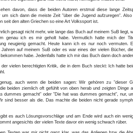
ehen davon, dass die beiden Autoren erstmal diese lange Zeitsp
 um sich dann die meiste Zeit "über die Jugend aufzuregen". Also
n seit den alten Griechen so eine Art Volkssport ist.
hrlich gesagt nicht mehr, wie lange das Buch auf meinem SuB liegt, 
m genau ich es mir geholt habe. Vermutlich hatte mich der Tit
ung neugierig gemacht. Heute kann ich es nur noch vermuten. E
 Jahren auf meinem SuB oder es war eines der vielen Bücher, die 
bekommen habe. Jedenfalls hatte ich mir das Buch dann doch anders
 der vielen berechtigten Kritik, die in dem Buch steckt: Ich hatte be
hl.
genug, auch wenn die beiden sagen: Wir gehören zu "dieser Ge
die beiden ziemlich oft gefühlt von oben herab und zeigten Dinge a
as dummes gemacht" oder "Die hat was dummes gemacht", nur, u
ir sind besser als die. Das machte die beiden nicht gerade symph
 gibt es auch Lösungsvorschläge und am Ende wird auch ein wenig
ommt angesichts der vielen Texte davor ein wenig schwach rüber.
en Texten war mir nicht ganz klar, was das Anliegen bzw die Abs