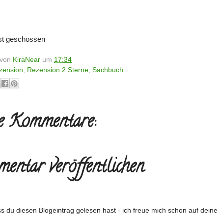
bst geschossen
t von
KiraNear
um
17:34
zension
,
Rezension 2 Sterne
,
Sachbuch
e Kommentare:
entar veröffentlichen
s du diesen Blogeintrag gelesen hast - ich freue mich schon auf dein