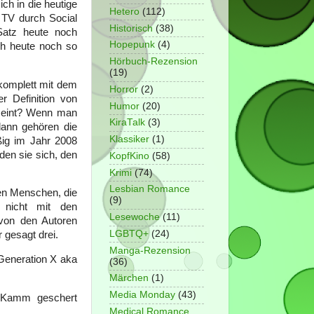
ch in die heutige
Hetero
(112)
 TV durch Social
Historisch
(38)
Satz heute noch
Hopepunk
(4)
ch heute noch so
Hörbuch-Rezension
(19)
 komplett mit dem
Horror
(2)
 Definition von
Humor
(20)
emeint? Wenn man
KiraTalk
(3)
dann gehören die
Klassiker
(1)
ßig im Jahr 2008
en sie sich, den
KopfKino
(58)
Krimi
(74)
Lesbian Romance
len Menschen, die
(9)
 nicht mit den
Lesewoche
(11)
von den Autoren
LGBTQ+
(24)
 gesagt drei.
Manga-Rezension
Generation X aka
(36)
Märchen
(1)
Media Monday
(43)
n Kamm geschert
Medical Romance