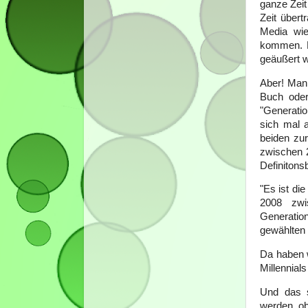
ganze Zeit
Zeit übert
Media wie
kommen. B
geäußert 
Aber! Man 
Buch oder
"Generati
sich mal 
beiden zu
zwischen 2
Definitons
"Es ist di
2008 zwi
Generatio
gewählten 
Da haben w
Millennials
Und das s
werden, ob