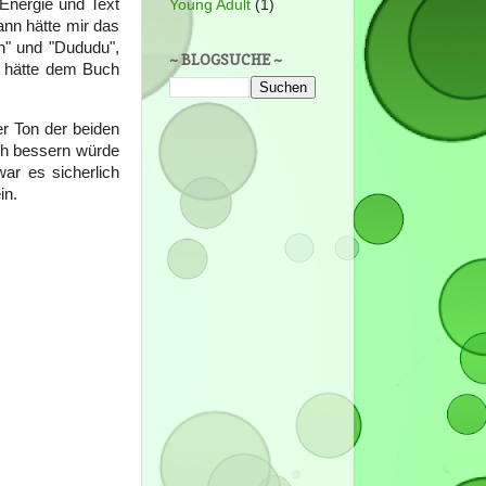
Energie und Text
Young Adult
(1)
ann hätte mir das
en" und "Dududu",
~ BLOGSUCHE ~
es hätte dem Buch
er Ton der beiden
ich bessern würde
ar es sicherlich
in.