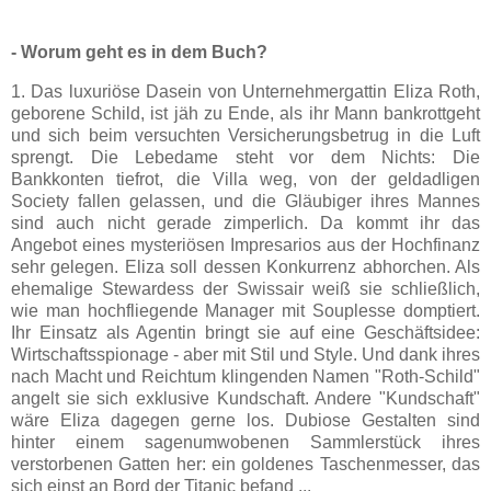
- Worum geht es in dem Buch?
1. Das luxuriöse Dasein von Unternehmergattin Eliza Roth,
geborene Schild, ist jäh zu Ende, als ihr Mann bankrottgeht
und sich beim versuchten Versicherungsbetrug in die Luft
sprengt. Die Lebedame steht vor dem Nichts: Die
Bankkonten tiefrot, die Villa weg, von der geldadligen
Society fallen gelassen, und die Gläubiger ihres Mannes
sind auch nicht gerade zimperlich. Da kommt ihr das
Angebot eines mysteriösen Impresarios aus der Hochfinanz
sehr gelegen. Eliza soll dessen Konkurrenz abhorchen. Als
ehemalige Stewardess der Swissair weiß sie schließlich,
wie man hochfliegende Manager mit Souplesse domptiert.
Ihr Einsatz als Agentin bringt sie auf eine Geschäftsidee:
Wirtschaftsspionage - aber mit Stil und Style. Und dank ihres
nach Macht und Reichtum klingenden Namen "Roth-Schild"
angelt sie sich exklusive Kundschaft. Andere "Kundschaft"
wäre Eliza dagegen gerne los. Dubiose Gestalten sind
hinter einem sagenumwobenen Sammlerstück ihres
verstorbenen Gatten her: ein goldenes Taschenmesser, das
sich einst an Bord der Titanic befand ...