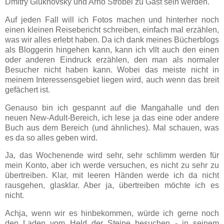
Dmitry Glukhovsky und Arno Strobel zu Gast sein werden.
Auf jeden Fall will ich Fotos machen und hinterher noch
einen kleinen Reisebericht schreiben, einfach mal erzählen,
was wir alles erlebt haben. Da ich dank meines Bücherblogs
als Bloggerin hingehen kann, kann ich vllt auch den einen
oder anderen Eindruck erzählen, den man als normaler
Besucher nicht haben kann. Wobei das meiste nicht in
meinem Interessensgebiet liegen wird, auch wenn das breit
gefächert ist.
Genauso bin ich gespannt auf die Mangahalle und den
neuen New-Adult-Bereich, ich lese ja das eine oder andere
Buch aus dem Bereich (und ähnliches). Mal schauen, was
es da so alles geben wird.
Ja, das Wochenende wird sehr, sehr schlimm werden für
mein Konto, aber ich werde versuchen, es nicht zu sehr zu
übertreiben. Klar, mit leeren Händen werde ich da nicht
rausgehen, glasklar. Aber ja, übertreiben möchte ich es
nicht.
Achja, wenn wir es hinbekommen, würde ich gerne noch
den Laden vom Held der Steine besuchen - in seinem