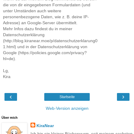
die von dir eingegebenen Formulardaten (und
unter Umständen auch weitere
personenbezogene Daten, wie z. B. deine IP-
Adresse) an Google-Server übermittelt.
Mehr Infos dazu findest du in meiner
Datenschutzerklärung
(http://blog.kiranear.moe/p/datenschutzerklarung0
1.html) und in der Datenschutzerklärung von
Google (https://policies.google.com/privacy?
hl=de).
Lg,
Kira
‹
›
Startseite
Web-Version anzeigen
Über mich
KiraNear
Ich bin ein kleiner Bücherwurm, seit meinem sechsten