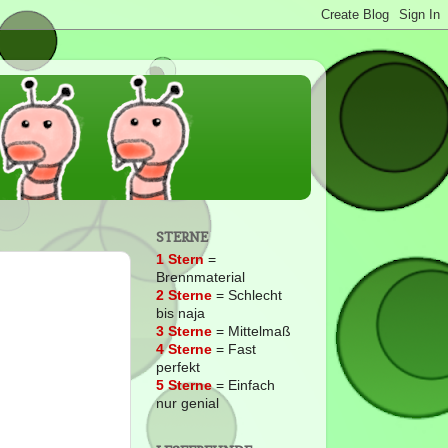
STERNE
1 Stern
=
Brennmaterial
2
Sterne
= Schlecht
bis naja
3 Sterne
= Mittelmaß
4 Sterne
= Fast
perfekt
5 Sterne
= Einfach
nur genial