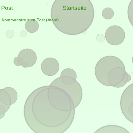
 Post
Startseite
n
Kommentare zum Post (Atom)