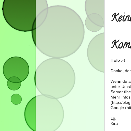
Kein
Komm
Hallo :-)
Danke, das
Wenn du au
unter Umst
Server über
Mehr Infos
(http://bl
Google (htt
Lg,
Kira