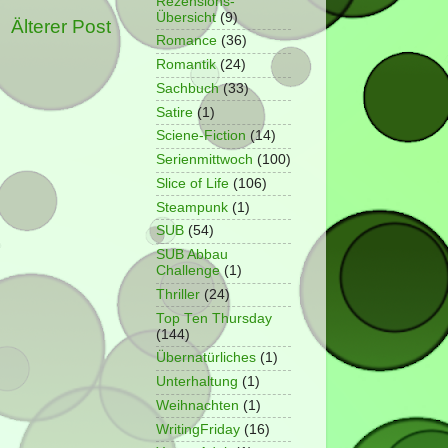
Rezensions-
Übersicht
(9)
Älterer Post
Romance
(36)
Romantik
(24)
Sachbuch
(33)
Satire
(1)
Sciene-Fiction
(14)
Serienmittwoch
(100)
Slice of Life
(106)
Steampunk
(1)
SUB
(54)
SUB Abbau
Challenge
(1)
Thriller
(24)
Top Ten Thursday
(144)
Übernatürliches
(1)
Unterhaltung
(1)
Weihnachten
(1)
WritingFriday
(16)