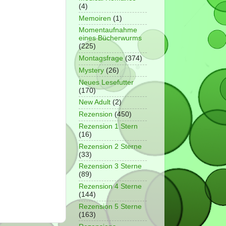
(4)
Memoiren
(1)
Momentaufnahme
eines Bücherwurms
(225)
Montagsfrage
(374)
Mystery
(26)
Neues Lesefutter
(170)
New Adult
(2)
Rezension
(450)
Rezension 1 Stern
(16)
Rezension 2 Sterne
(33)
Rezension 3 Sterne
(89)
Rezension 4 Sterne
(144)
Rezension 5 Sterne
(163)