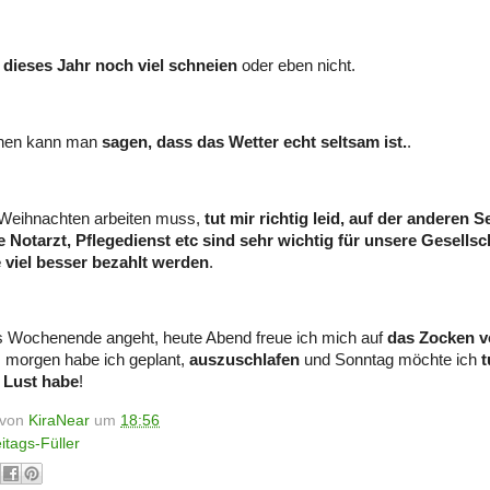
 dieses Jahr noch viel schneien
oder eben nicht.
chen kann man
sagen, dass das Wetter echt seltsam ist.
.
 Weihnachten arbeiten muss,
tut mir richtig leid, auf der anderen 
 Notarzt, Pflegedienst etc sind sehr wichtig für unsere Gesellsc
e viel besser bezahlt werden
.
s Wochenende angeht, heute Abend freue ich mich auf
das Zocken vo
, morgen habe ich geplant,
auszuschlafen
und Sonntag möchte ich
t
 Lust habe
!
t von
KiraNear
um
18:56
itags-Füller