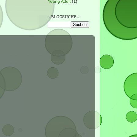
Young Adult
(1)
~ BLOGSUCHE ~