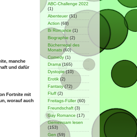
ABC-Challenge 2022
(1)
Abenteuer
(51)
Action
(68)
Bi Romance
(1)
Biographie
(2)
Bücherregal des
Monats
(60)
Comedy
(1)
Seite, manche
Drama
(165)
haft und dafür
Dystopie
(10)
Erotik
(2)
Fantasy
(72)
Fluff
(2)
n Fortnite mit
un, worauf auch
Freitags-Füller
(60)
Freundschaft
(3)
Gay Romance
(17)
Gemeinsam lesen
(153)
Gen
(59)