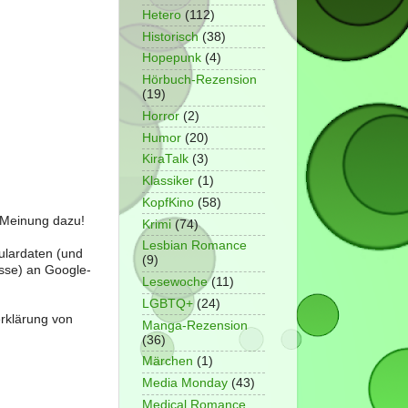
Hetero
(112)
Historisch
(38)
Hopepunk
(4)
Hörbuch-Rezension
(19)
Horror
(2)
Humor
(20)
KiraTalk
(3)
Klassiker
(1)
KopfKino
(58)
e Meinung dazu!
Krimi
(74)
Lesbian Romance
ulardaten (und
(9)
sse) an Google-
Lesewoche
(11)
LGBTQ+
(24)
erklärung von
Manga-Rezension
(36)
Märchen
(1)
Media Monday
(43)
Medical Romance