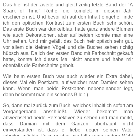
Das hier ist der zweite und gleichzeitig letzte Band der "A
Spark of Time" Reihe, die komplett in diesem Jahr
erschienen ist. Und bevor ich auf den Inhalt eingehe, finde
ich den optischen Kontrast zum ersten Buch sehr schön.
Das erste Buch war dunkelblau, hatte ganz andere Blumen
wie auch Dekorationen, aber auf beiden konnte man eine
Uhr sehen. Und mir gefällt das Buch heir optisch sehr gut,
vor allem die kleinen Vögel und die Bücher sehen richtig
hübsch aus. Da ich den ersten Band mit Farbschnitt gekauft
hatte, konnte ich dieses Mal nicht anders und habe mir
ebenfalls die Farbschnitte geholt.
Wie beim ersten Buch war auch wieder ein Extra dabei,
dieses Mal ein Postkarte, auf welcher man Damien sehen
kann. Wenn man beide Postkarten nebeneinander legt,
dann bekommt man ein schönes Bild :-)
So, dann mal zurück zum Buch, welches inhaltlich sofort am
Vorgängerband anschließt. Wieder bekommt man
abwechselnd beide Perspektiven zu sehen und man merkt,
dass Damian mit dem Ganzen überhaupt nicht
einverstanden ist, dass er lieber gegen seinen Vater
arbeiten möchte. Dass er aber wie Lilly keine andere Wahl