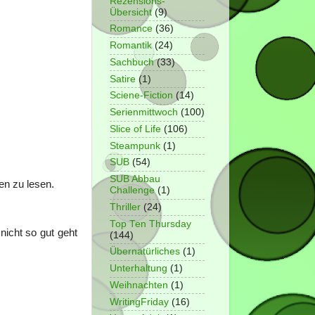
Rezensions-
Übersicht
(9)
Romance
(36)
Romantik
(24)
Sachbuch
(33)
Satire
(1)
Sciene-Fiction
(14)
Serienmittwoch
(100)
Slice of Life
(106)
Steampunk
(1)
SUB
(54)
SUB Abbau
en zu lesen.
Challenge
(1)
Thriller
(24)
Top Ten Thursday
nicht so gut geht
(144)
Übernatürliches
(1)
Unterhaltung
(1)
Weihnachten
(1)
WritingFriday
(16)