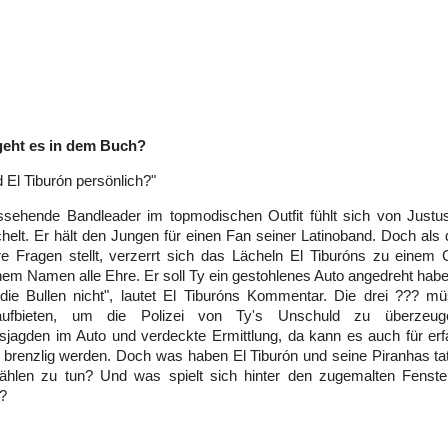
eht es in dem Buch?
d El Tiburón persönlich?"
sehende Bandleader im topmodischen Outfit fühlt sich von Justus'
elt. Er hält den Jungen für einen Fan seiner Latinoband. Doch als 
e Fragen stellt, verzerrt sich das Lächeln El Tiburóns zu einem 
em Namen alle Ehre. Er soll Ty ein gestohlenes Auto angedreht hab
 die Bullen nicht", lautet El Tiburóns Kommentar. Die drei ??? m
ufbieten, um die Polizei von Ty's Unschuld zu überzeuge
sjagden im Auto und verdeckte Ermittlung, da kann es auch für erf
brenzlig werden. Doch was haben El Tiburón und seine Piranhas tat
tählen zu tun? Und was spielt sich hinter den zugemalten Fenst
?