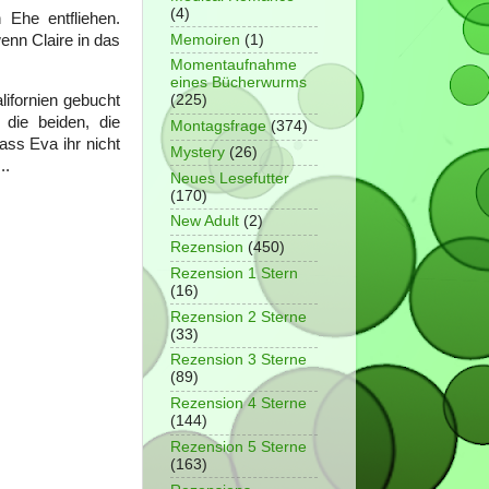
(4)
 Ehe entfliehen.
Memoiren
(1)
wenn Claire in das
Momentaufnahme
eines Bücherwurms
ifornien gebucht
(225)
 die beiden, die
Montagsfrage
(374)
dass Eva ihr nicht
Mystery
(26)
..
Neues Lesefutter
(170)
New Adult
(2)
Rezension
(450)
Rezension 1 Stern
(16)
Rezension 2 Sterne
(33)
Rezension 3 Sterne
(89)
Rezension 4 Sterne
(144)
Rezension 5 Sterne
(163)