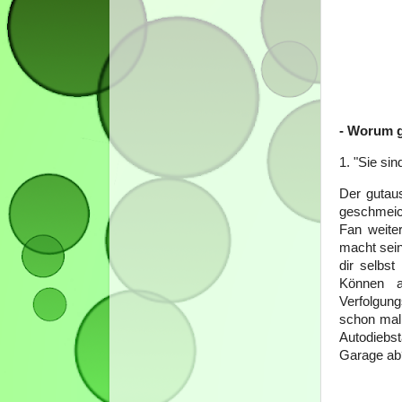
- Worum g
1. "Sie sin
Der gutaus
geschmeich
Fan weiter
macht sein
dir selbst
Können a
Verfolgung
schon mal 
Autodiebs
Garage ab