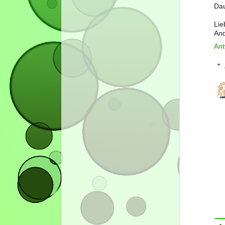
Dau
Lie
An
Ant