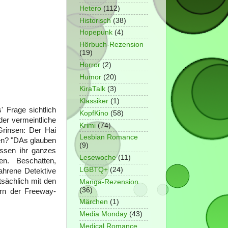
Hetero
(112)
Historisch
(38)
Hopepunk
(4)
Hörbuch-Rezension
(19)
Horror
(2)
Humor
(20)
KiraTalk
(3)
Klassiker
(1)
 Frage sichtlich
KopfKino
(58)
der vermeintliche
Krimi
(74)
Grinsen: Der Hai
Lesbian Romance
en? "DAs glauben
(9)
üssen ihr ganzes
Lesewoche
(11)
n. Beschatten,
LGBTQ+
(24)
ahrene Detektive
sächlich mit den
Manga-Rezension
(36)
ern der Freeway-
Märchen
(1)
Media Monday
(43)
Medical Romance