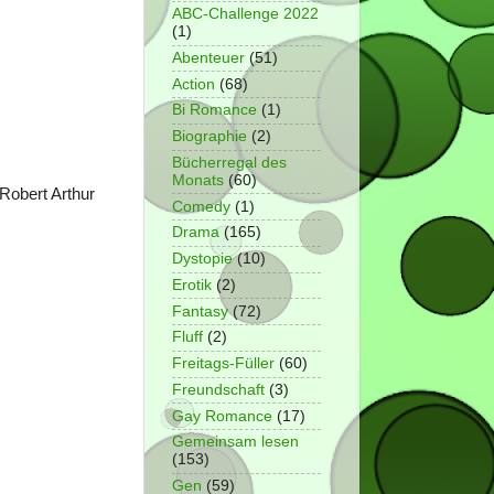
ABC-Challenge 2022
(1)
Abenteuer
(51)
Action
(68)
Bi Romance
(1)
Biographie
(2)
Bücherregal des
Monats
(60)
 Robert Arthur
Comedy
(1)
Drama
(165)
Dystopie
(10)
Erotik
(2)
Fantasy
(72)
Fluff
(2)
Freitags-Füller
(60)
Freundschaft
(3)
Gay Romance
(17)
Gemeinsam lesen
(153)
Gen
(59)