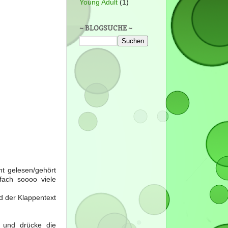
Young Adult
(1)
~ BLOGSUCHE ~
ht gelesen/gehört
fach soooo viele
d der Klappentext
 und drücke die