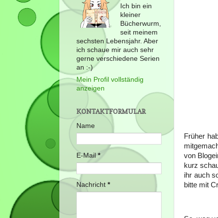
Ich bin ein
kleiner
Bücherwurm,
seit meinem
sechsten Lebensjahr. Aber
ich schaue mir auch sehr
gerne verschiedene Serien
an :-)
Mein Profil vollständig
anzeigen
KONTAKTFORMULAR
Name
Früher ha
mitgemacht
E-Mail
*
von Blogei
kurz schau
ihr auch s
bitte mit C
Nachricht
*