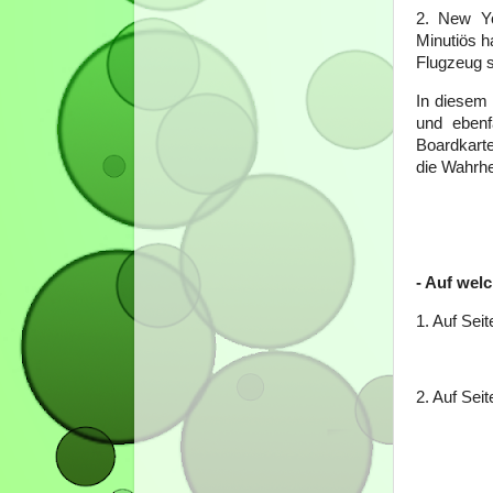
2. New Yo
Minutiös ha
Flugzeug st
In diesem 
und ebenf
Boardkarten
die Wahrhe
- Auf welc
1. Auf Seit
2. Auf Seit