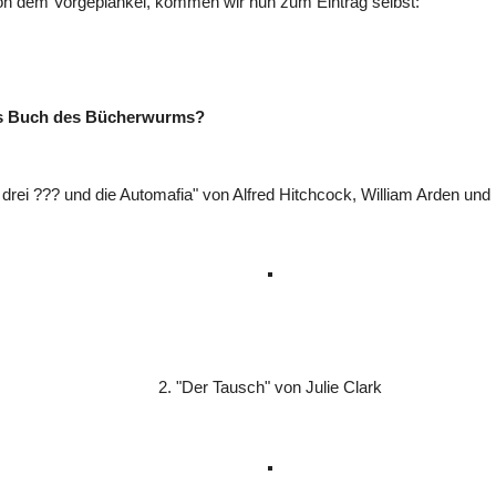
on dem Vorgeplänkel, kommen wir nun zum Eintrag selbst:
es Buch des Bücherwurms?
e drei ??? und die Automafia" von Alfred Hitchcock, William Arden und
2. "Der Tausch" von Julie Clark