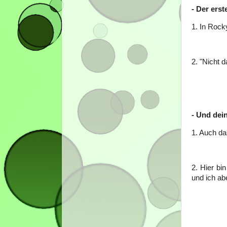
- Der erst
1. In Rock
2. "Nicht 
- Und dei
1. Auch da
2. Hier bi
und ich ab