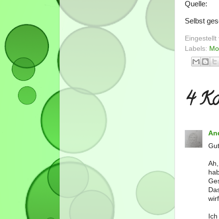
Quelle:
Selbst ge
Eingestell
Labels:
Mo
4 Ko
An
Gut
Ah,
hab
Ges
Das
wir
Ic