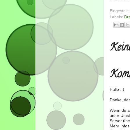
Eingestell
Labels:
Dr
Kein
Komm
Hallo :-)
Danke, das
Wenn du au
unter Umst
Server über
Mehr Infos