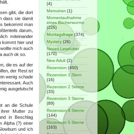
hält.
(4)
Memoiren
(1)
en gibt, die dort
Momentaufnahme
ch dass sie damit
eines Bücherwurms
ings bekommt man
(225)
ößtenteils darum,
Montagsfrage
(374)
lich miteinander
Mystery
(26)
u kommt hier und
 wollte mich auch
Neues Lesefutter
(170)
ja auch ok so.
New Adult
(2)
, die es auf der
Rezension
(450)
fen, der Rest ist
Rezension 1 Stern
 ein wenig schade
(16)
interessant. Auch
Rezension 2 Sterne
nig ausgelutscht
(33)
Rezension 3 Sterne
(89)
pt an die Schule
Rezension 4 Sterne
ihrer Mutter zu
(144)
 und in Beschlag
Rezension 5 Sterne
 Alpha (?) einer
(163)
Slowburn und ich