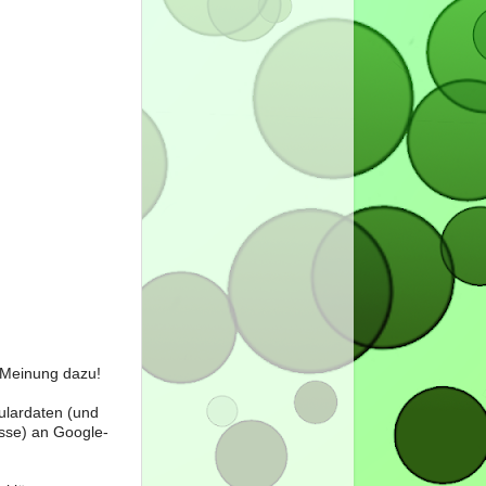
e Meinung dazu!
ulardaten (und
sse) an Google-