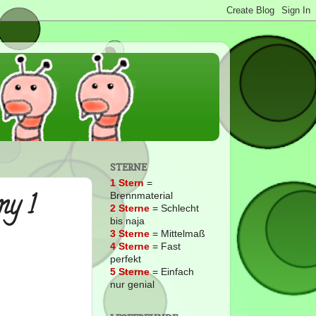
STERNE
1 Stern
=
my 1
Brennmaterial
2
Sterne
= Schlecht
bis naja
3 Sterne
= Mittelmaß
4 Sterne
= Fast
perfekt
5 Sterne
= Einfach
nur genial