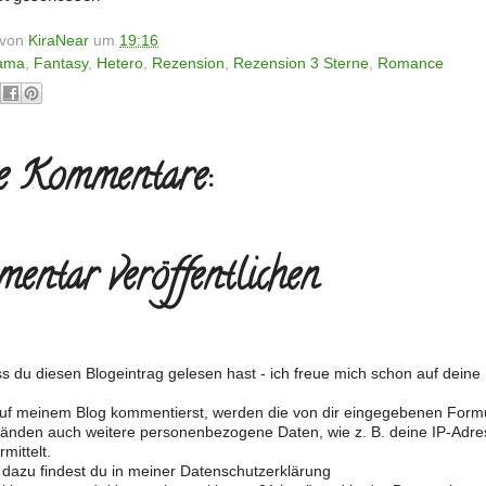
t von
KiraNear
um
19:16
ama
,
Fantasy
,
Hetero
,
Rezension
,
Rezension 3 Sterne
,
Romance
e Kommentare:
entar veröffentlichen
s du diesen Blogeintrag gelesen hast - ich freue mich schon auf dein
f meinem Blog kommentierst, werden die von dir eingegebenen Form
änden auch weitere personenbezogene Daten, wie z. B. deine IP-Adre
mittelt.
 dazu findest du in meiner Datenschutzerklärung