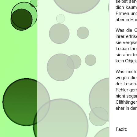
selbst seh
dich kaum,
Filmen und
aber in Er
Was die C
ihrer erfr
sie vergis
Lucian fan
sie aber t
kein Objek
Was mich a
wegen die
der Leseru
Fehler gem
nicht soga
Cliffhänge
eher in de
Fazit: