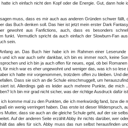
hatte ich einfach nicht den Kopf oder die Energie. Gut, dann hole i
sagen muss, dass es mir auch aus anderen Gründen schwer fällt, da
er das Buch denken soll. Das hier ist jetzt mein erster Dark Fanta
er gewohnt aus Fanfictions, auch, dass es besonders schne
n funkt. Vermutlich spricht da auch einfach der Slowburn-Fan aus
uch sein.
Anfang an. Das Buch hier habe ich im Rahmen einer Leserunde 
und ich war auch sehr dankbar, ich bin es immer noch, keine Sor
prochen und ich bin ja auch offen für neues, egal, ob bei Romanen 
, für mich war es eher ungewohnt und weniger das, was ich so lese 
 aber ich hatte mir vorgenommen, trotzdem offen zu bleiben. Und die
efallen. Dass sie sich an die Schule einschmuggelt, um herauszufind
siert ist. Allerdings gab es leider auch mehrere Punkte, die mich .
ben? Ich bin mir grad nicht sicher, was der richtige Ausdruck dafür ist
, ich komme mal zu den Punkten, die ich merkwürdig fand, bzw die m
aß ein wenig verringert haben. Das erste ist dieser Widerspruch, au
ys Mutter, dass sie auch an die gleiche Schule geht, auf der sie selbs
beitet. Auf der anderen Seite erzählt Abby ihr nichts darüber, wer ode
ehält das alles für sich. Abby muss das nun selbst herausfinden u