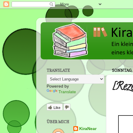
TRANSLATE
SONNTAG, 
[Rez
Powered by
Translate
Like
ÜBER MICH
KiraNear