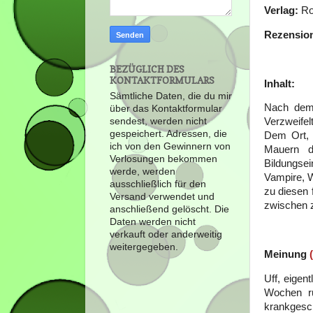
Verlag:
Ro
Rezensio
BEZÜGLICH DES
KONTAKTFORMULARS
Inhalt:
Sämtliche Daten, die du mir
Nach dem 
über das Kontaktformular
sendest, werden nicht
Verzweifel
gespeichert. Adressen, die
Dem Ort, 
ich von den Gewinnern von
Mauern de
Verlosungen bekommen
Bildungse
werde, werden
Vampire, W
ausschließlich für den
zu diesen 
Versand verwendet und
zwischen z
anschließend gelöscht. Die
Daten werden nicht
verkauft oder anderweitig
weitergegeben.
Meinung
Uff, eigen
Wochen ru
krankgesc