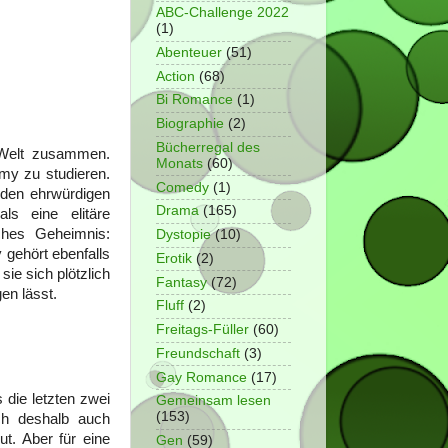
ABC-Challenge 2022
(1)
Abenteuer
(51)
Action
(68)
Bi Romance
(1)
Biographie
(2)
Bücherregal des
e Welt zusammen.
Monats
(60)
my zu studieren.
Comedy
(1)
 den ehrwürdigen
Drama
(165)
ls eine elitäre
iches Geheimnis:
Dystopie
(10)
 gehört ebenfalls
Erotik
(2)
ie sich plötzlich
Fantasy
(72)
en lässt.
Fluff
(2)
Freitags-Füller
(60)
Freundschaft
(3)
Gay Romance
(17)
 die letzten zwei
Gemeinsam lesen
(153)
ch deshalb auch
t. Aber für eine
Gen
(59)