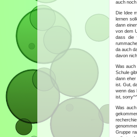
auch noch n
Die Idee m
lernen sol
dann eine
von dem Un
dass die 
rummachen
da auch da
davon nich
Was auch e
Schule gib
dann eher 
ist. Gut, 
wenn das K
ist, sorry^
Was auch 
gekommen 
recherchi
genommen. 
Gruppe ran