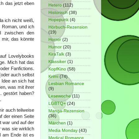
ch das jetzt eben
Hetero
(112)
Historisch
(38)
Hopepunk
(4)
 ich nicht weiß,
sy Roman, und ich
Hörbuch-Rezension
(19)
ll zwischen den
 mir, das könnte
Horror
(2)
Humor
(20)
KiraTalk
(3)
auf Lovelybooks
Klassiker
(1)
ge. Mich hat das
oder Fanfictions.
KopfKino
(58)
(oder auch selbst
Krimi
(74)
 Idee an sich hat
Lesbian Romance
en, was mit ihrer
(9)
.. gestört haben?
Lesewoche
(11)
.
LGBTQ+
(24)
ir auch teilweise
Manga-Rezension
(36)
f der einen Seite
t war und auf der
Märchen
(1)
r was sie wirklich
Media Monday
(43)
nd am Ende ist es
Medical Romance