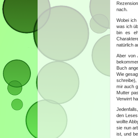
Rezension 
nach.
Wobei ich 
was ich üb
bin es eh
Charaktere
natürlich a
Aber von 
bekommen 
Buch anges
Wie gesagt
schreibe),
mir auch g
Mutter pas
Verwirrt ha
Jedenfalls
den Lesesp
wollte Abb
sie nun ar
ist, und b