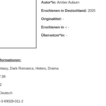
Autor*in:
Amber Auburn
Erschienen in Deutschland:
2025
Originaltitel:
-
Erschienen in -:
-
Übersetzer*in:
-
nformationen:
ntasy, Dark Romance, Hetero, Drama
7,99
2
Deutsch
-3-69028-011-2