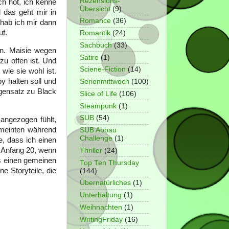
Rezensions-
ch hot, ich kenne
Übersicht
(9)
 das geht mir in
Romance
(36)
 hab ich mir dann
uf.
Romantik
(24)
Sachbuch
(33)
en. Maisie wegen
Satire
(1)
zu offen ist. Und
Sciene-Fiction
(14)
wie sie wohl ist.
y halten soll und
Serienmittwoch
(100)
egensatz zu Black
Slice of Life
(106)
Steampunk
(1)
SUB
(54)
 angezogen fühlt,
 meinten während
SUB Abbau
Challenge
(1)
e, dass ich einen
 Anfang 20, wenn
Thriller
(24)
es einen gemeinen
Top Ten Thursday
e Storyteile, die
(144)
Übernatürliches
(1)
Unterhaltung
(1)
Weihnachten
(1)
WritingFriday
(16)