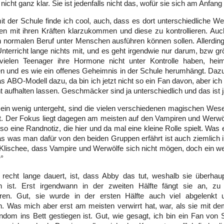
icht ganz klar. Sie ist jedenfalls nicht das, wofür sie sich am Anfang 
it der Schule finde ich cool, auch, dass es dort unterschiedliche Wes
len mit ihren Kräften klarzukommen und diese zu kontrollieren. Au
n normalen Beruf unter Menschen ausführen können sollen. Allerd
terricht lange nichts mit, und es geht irgendwie nur darum, bzw gr
vielen Teenager ihre Hormone nicht unter Kontrolle haben, heim
 und es wie ein offenes Geheimnis in der Schule herumhängt. Daz
s ABO-Modell dazu, da bin ich jetzt nicht so ein Fan davon, aber ich
t aufhalten lassen. Geschmäcker sind ja unterschiedlich und das ist 
in wenig untergeht, sind die vielen verschiedenen magischen Wesen
t. Der Fokus liegt dagegen am meisten auf den Vampiren und Werwöl
so eine Randnotiz, die hier und da mal eine kleine Rolle spielt. Was
das was man dafür von den beiden Gruppen erfährt ist auch ziemlich 
lischee, dass Vampire und Werwölfe sich nicht mögen, doch ein we
^°
recht lange dauert, ist, dass Abby das tut, weshalb sie überhau
ist. Erst irgendwann in der zweiten Hälfte fängt sie an, zu 
eren. Gut, sie wurde in der ersten Hälfte auch viel abgelenkt
Was mich aber erst am meisten verwirrt hat, war, als sie mit dem
dom ins Bett gestiegen ist. Gut, wie gesagt, ich bin ein Fan von 