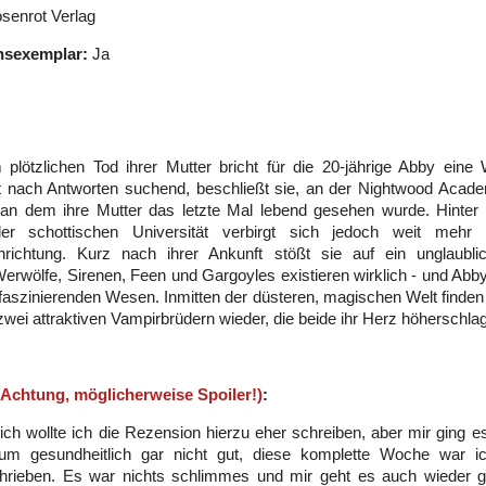
senrot Verlag
nsexemplar:
Ja
plötzlichen Tod ihrer Mutter bricht für die 20-jährige Abby ein
t nach Antworten suchend, beschließt sie, an der Nightwood Acade
an dem ihre Mutter das letzte Mal lebend gesehen wurde. Hinter
r schottischen Universität verbirgt sich jedoch weit mehr a
inrichtung. Kurz nach ihrer Ankunft stößt sie auf ein unglaubl
erwölfe, Sirenen, Feen und Gargoyles existieren wirklich - und Abby
faszinierenden Wesen. Inmitten der düsteren, magischen Welt finden s
wei attraktiven Vampirbrüdern wieder, die beide ihr Herz höherschlag
(Achtung, möglicherweise Spoiler!)
:
tlich wollte ich die Rezension hierzu eher schreiben, aber mir ging es
m gesundheitlich gar nicht gut, diese komplette Woche war i
hrieben. Es war nichts schlimmes und mir geht es auch wieder gu