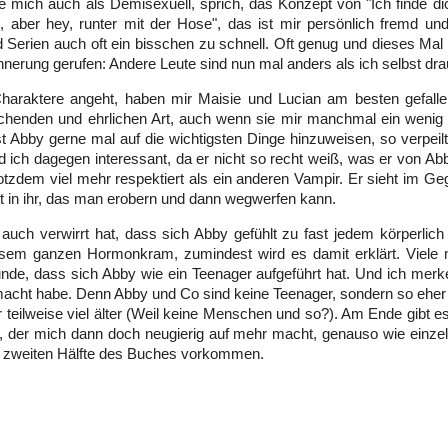
e mich auch als Demisexuell, sprich, das Konzept von "Ich finde di
 aber hey, runter mit der Hose", das ist mir persönlich fremd und
 Serien auch oft ein bisschen zu schnell. Oft genug und dieses Mal
innerung gerufen: Andere Leute sind nun mal anders als ich selbst dra
haraktere angeht, haben mir Maisie und Lucian am besten gefall
ischenden und ehrlichen Art, auch wenn sie mir manchmal ein wenig 
st Abby gerne mal auf die wichtigsten Dinge hinzuweisen, so verpeilt 
d ich dagegen interessant, da er nicht so recht weiß, was er von Abb
rotzdem viel mehr respektiert als ein anderen Vampir. Er sieht im G
t in ihr, das man erobern und dann wegwerfen kann.
uch verwirrt hat, dass sich Abby gefühlt zu fast jedem körperlich
sem ganzen Hormonkram, zumindest wird es damit erklärt. Viele
nde, dass sich Abby wie ein Teenager aufgeführt hat. Und ich merk
acht habe. Denn Abby und Co sind keine Teenager, sondern so eher
r teilweise viel älter (Weil keine Menschen und so?). Am Ende gibt 
r, der mich dann doch neugierig auf mehr macht, genauso wie einzeln
r zweiten Hälfte des Buches vorkommen.