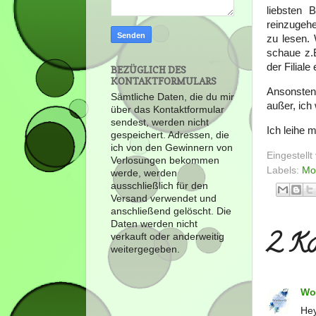
liebsten
reinzugeh
zu lesen. 
schaue z.B
der Filial
BEZÜGLICH DES
KONTAKTFORMULARS
Ansonsten 
Sämtliche Daten, die du mir
außer, ich
über das Kontaktformular
sendest, werden nicht
Ich leihe m
gespeichert. Adressen, die
ich von den Gewinnern von
Eingestell
Verlosungen bekommen
Labels:
Mo
werde, werden
ausschließlich für den
Versand verwendet und
anschließend gelöscht. Die
Daten werden nicht
2 Ko
verkauft oder anderweitig
weitergegeben.
Wo
Hey