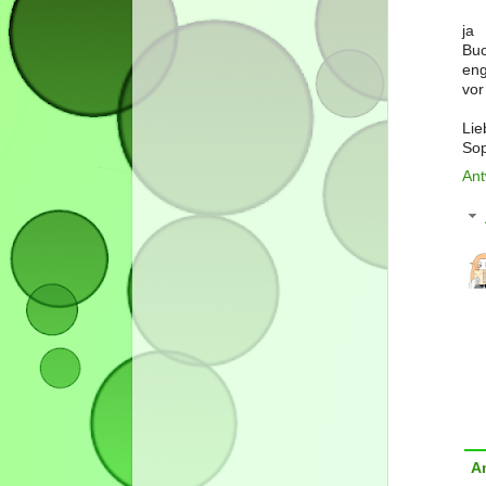
ja
Bu
eng
vor
Lie
Sop
Ant
A