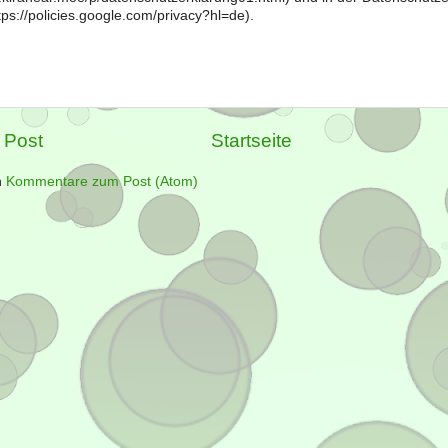
ps://policies.google.com/privacy?hl=de).
 Post
Startseite
n
Kommentare zum Post (Atom)