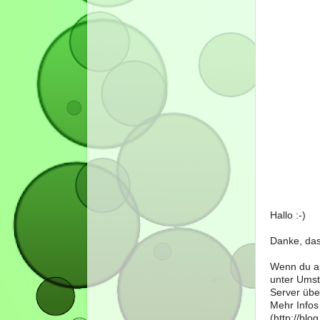
Hallo :-)
Danke, das
Wenn du au
unter Umst
Server über
Mehr Infos
(http://bl