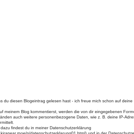
s du diesen Blogeintrag gelesen hast - ich freue mich schon auf dein
f meinem Blog kommentierst, werden die von dir eingegebenen Form
änden auch weitere personenbezogene Daten, wie z. B. deine IP-Adre
mittelt.
 dazu findest du in meiner Datenschutzerklärung
og.kiranear.moe/p/datenschutzerklarung01.html) und in der Datenschutz