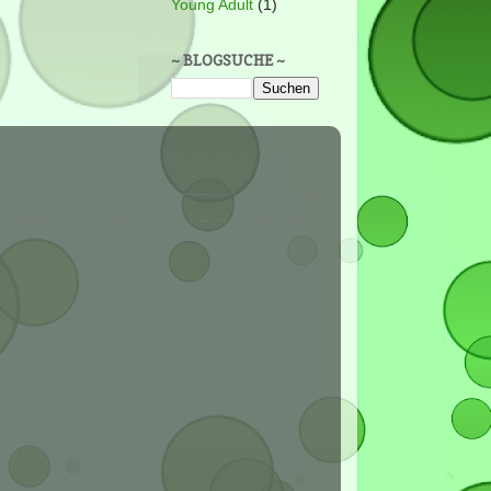
Young Adult
(1)
~ BLOGSUCHE ~