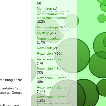
(4)
Memoiren
(1)
Momentaufnahme
eines Bücherwurms
(225)
Montagsfrage
(374)
Mystery
(26)
Neues Lesefutter
(170)
New Adult
(2)
Rezension
(450)
Rezension 1 Stern
(16)
Rezension 2 Sterne
(33)
Rezension 3 Sterne
e Meinung dazu!
(89)
Rezension 4 Sterne
ulardaten (und
(144)
sse) an Google-
Rezension 5 Sterne
(163)
erklärung von