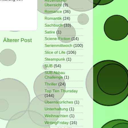
Rezensions-
Übersicht
(9)
Romance
(36)
Romantik
(24)
Sachbuch
(33)
Satire
(1)
Sciene-Fiction
(14)
Älterer Post
Serienmittwoch
(100)
Slice of Life
(106)
Steampunk
(1)
SUB
(54)
SUB Abbau
Challenge
(1)
Thriller
(24)
Top Ten Thursday
(144)
Übernatürliches
(1)
Unterhaltung
(1)
Weihnachten
(1)
WritingFriday
(16)