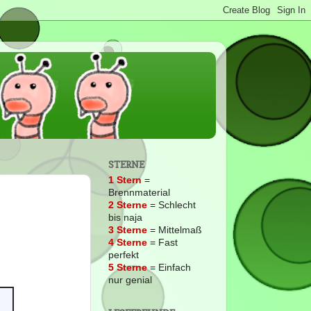
STERNE
1 Stern
=
Brennmaterial
2
Sterne
= Schlecht
bis naja
3 Sterne
= Mittelmaß
4 Sterne
= Fast
perfekt
5 Sterne
= Einfach
nur genial