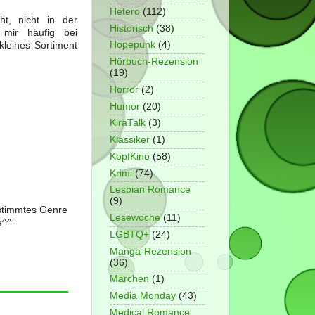
Hetero
(112)
t, nicht in der
Historisch
(38)
 mir häufig bei
Hopepunk
(4)
kleines Sortiment
Hörbuch-Rezension
(19)
Horror
(2)
Humor
(20)
KiraTalk
(3)
Klassiker
(1)
KopfKino
(58)
Krimi
(74)
Lesbian Romance
(9)
estimmtes Genre
Lesewoche
(11)
e^^°
LGBTQ+
(24)
Manga-Rezension
(36)
Märchen
(1)
Media Monday
(43)
Medical Romance