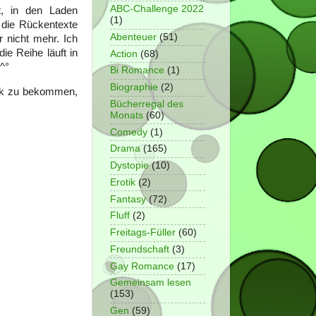
ABC-Challenge 2022
t, in den Laden
(1)
 die Rückentexte
Abenteuer
(51)
r nicht mehr. Ich
ie Reihe läuft in
Action
(68)
^^°
Bi Romance
(1)
Biographie
(2)
thek zu bekommen,
Bücherregal des
Monats
(60)
Comedy
(1)
Drama
(165)
Dystopie
(10)
Erotik
(2)
Fantasy
(72)
Fluff
(2)
Freitags-Füller
(60)
Freundschaft
(3)
Gay Romance
(17)
Gemeinsam lesen
(153)
Gen
(59)