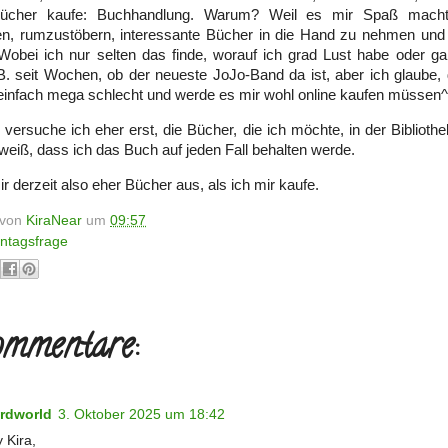
 Bücher kaufe: Buchhandlung. Warum? Weil es mir Spaß mach
en, rumzustöbern, interessante Bücher in die Hand zu nehmen und
Wobei ich nur selten das finde, worauf ich grad Lust habe oder ga
. seit Wochen, ob der neueste JoJo-Band da ist, aber ich glaube, d
e einfach mega schlecht und werde es mir wohl online kaufen müssen
versuche ich eher erst, die Bücher, die ich möchte, in der Biblio
 weiß, dass ich das Buch auf jeden Fall behalten werde.
ir derzeit also eher Bücher aus, als ich mir kaufe.
t von
KiraNear
um
09:57
ntagsfrage
mmentare:
rdworld
3. Oktober 2025 um 18:42
 Kira,