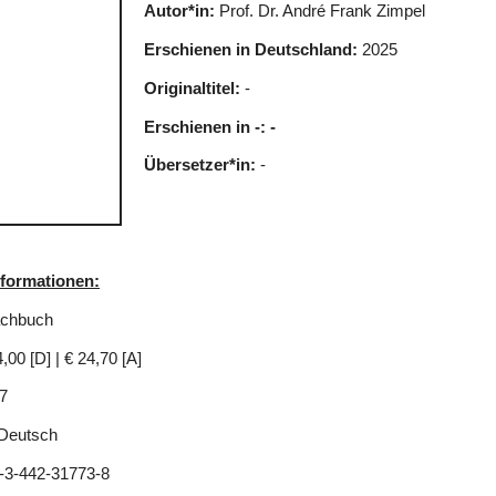
Autor*in:
Prof. Dr. André Frank Zimpel
Erschienen in Deutschland:
2025
Originaltitel:
-
Erschienen in -: -
Übersetzer*in:
-
nformationen:
chbuch
,00 [D] | € 24,70 [A]
7
Deutsch
-3-442-31773-8