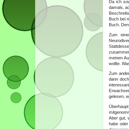
Da ich sow
damals, ac
Beschreib
Buch bei m
Buch. Denn
Zum eine
Neurodive
Stattdess
zusammen 
meinen Aug
wollte. Wa
Zum ander
dann doch 
interessa
Erwachsen
gelesen, we
Überhaupt
mitgenomme
Aber gut, 
habe oder