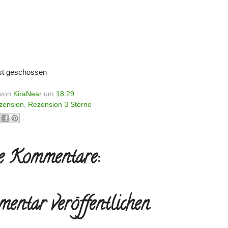
bst geschossen
t von
KiraNear
um
18:29
zension
,
Rezension 3 Sterne
e Kommentare:
entar veröffentlichen