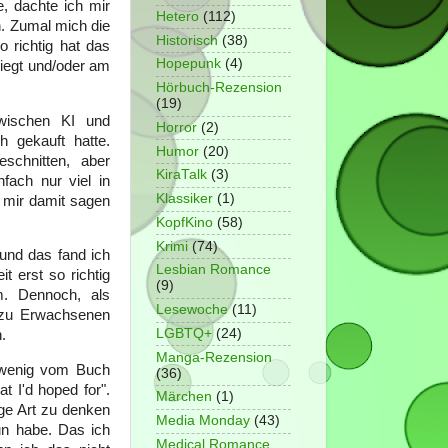
, dachte ich mir
Hetero
(112)
n. Zumal mich die
Historisch
(38)
 richtig hat das
Hopepunk
(4)
liegt und/oder am
Hörbuch-Rezension
(19)
wischen KI und
Horror
(2)
 gekauft hatte.
Humor
(20)
schnitten, aber
KiraTalk
(3)
ach nur viel in
Klassiker
(1)
 mir damit sagen
KopfKino
(58)
Krimi
(74)
und das fand ich
Lesbian Romance
 erst so richtig
(9)
m. Dennoch, als
Lesewoche
(11)
 zu Erwachsenen
LGBTQ+
(24)
an.
Manga-Rezension
 wenig vom Buch
(36)
 I'd hoped for".
Märchen
(1)
ige Art zu denken
Media Monday
(43)
un habe. Das ich
Medical Romance