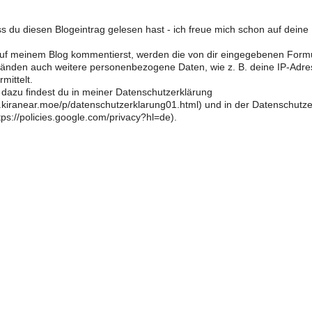
s du diesen Blogeintrag gelesen hast - ich freue mich schon auf dein
f meinem Blog kommentierst, werden die von dir eingegebenen Form
änden auch weitere personenbezogene Daten, wie z. B. deine IP-Adre
mittelt.
 dazu findest du in meiner Datenschutzerklärung
og.kiranear.moe/p/datenschutzerklarung01.html) und in der Datenschutz
ps://policies.google.com/privacy?hl=de).