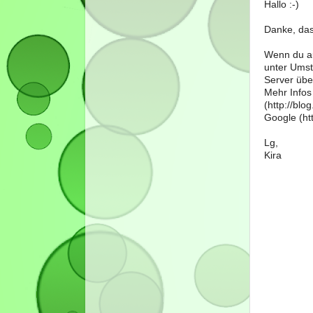
Hallo :-)
Danke, das
Wenn du au
unter Umst
Server über
Mehr Infos
(http://bl
Google (htt
Lg,
Kira