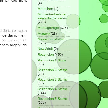
n ich das nicht
(4)
Memoiren
(1)
Momentaufnahme
eines Bücherwurms
(225)
Montagsfrage
(374)
erde ich es auch
Mystery
(26)
 Ende damit mehr
Neues Lesefutter
neutral darüber
(170)
chern angeht, da
New Adult
(2)
Rezension
(450)
Rezension 1 Stern
(16)
Rezension 2 Sterne
(33)
Rezension 3 Sterne
(89)
Rezension 4 Sterne
(144)
Rezension 5 Sterne
(163)