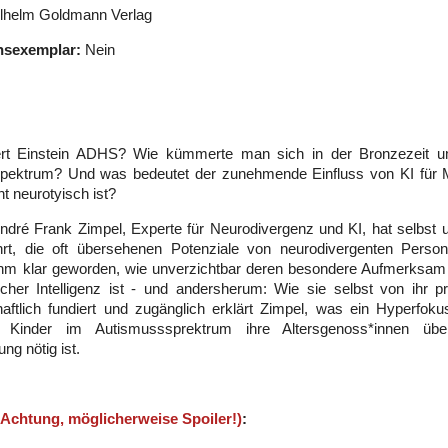
lhelm Goldmann Verlag
nsexemplar:
Nein
ert Einstein ADHS? Wie kümmerte man sich in der Bronzezeit
pektrum? Und was bedeutet der zunehmende Einfluss von KI für 
ht neurotyisch ist?
André Frank Zimpel, Experte für Neurodivergenz und KI, hat selbst 
hrt, die oft übersehenen Potenziale von neurodivergenten Perso
ihm klar geworden, wie unverzichtbar deren besondere Aufmerksamke
icher Intelligenz ist - und andersherum: Wie sie selbst von ihr pr
ftlich fundiert und zugänglich erklärt Zimpel, was ein Hyperfokus
n Kinder im Autismusssprektrum ihre Altersgenoss*innen üb
ung nötig ist.
(Achtung, möglicherweise Spoiler!)
: