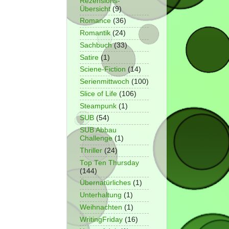
Rezensions-
Übersicht
(9)
Romance
(36)
Romantik
(24)
Sachbuch
(33)
Satire
(1)
Sciene-Fiction
(14)
Serienmittwoch
(100)
Slice of Life
(106)
Steampunk
(1)
SUB
(54)
SUB Abbau
Challenge
(1)
Thriller
(24)
Top Ten Thursday
(144)
Übernatürliches
(1)
Unterhaltung
(1)
Weihnachten
(1)
WritingFriday
(16)