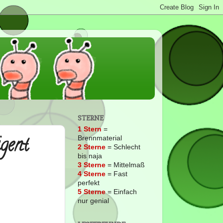
STERNE
1 Stern
=
gent
Brennmaterial
2
Sterne
= Schlecht
bis naja
3 Sterne
= Mittelmaß
4 Sterne
= Fast
perfekt
5 Sterne
= Einfach
nur genial