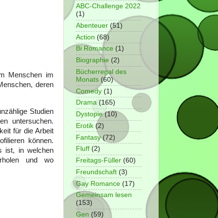
ABC-Challenge 2022
(1)
Abenteuer
(51)
Action
(68)
Bi Romance
(1)
Biographie
(2)
Bücherregal des
 um Menschen im
Monats
(60)
Menschen, deren
Comedy
(1)
Drama
(165)
unzählige Studien
Dystopie
(10)
nen untersuchen.
Erotik
(2)
it für die Arbeit
Fantasy
(72)
ofilieren können.
Fluff
(2)
 ist, in welchen
erholen und wo
Freitags-Füller
(60)
Freundschaft
(3)
Gay Romance
(17)
Gemeinsam lesen
(153)
Gen
(59)