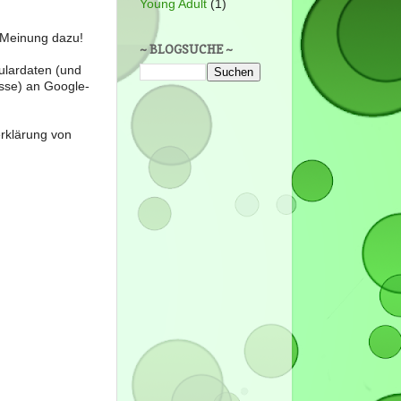
Young Adult
(1)
e Meinung dazu!
~ BLOGSUCHE ~
ulardaten (und
sse) an Google-
erklärung von