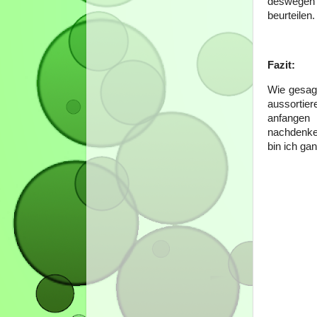
deswegen 
beurteilen
Fazit:
Wie gesag
aussortier
anfangen 
nachdenke
bin ich gan