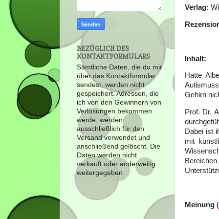
Verlag:
Wi
Rezensio
BEZÜGLICH DES
KONTAKTFORMULARS
Inhalt:
Sämtliche Daten, die du mir
Hatte Alb
über das Kontaktformular
sendest, werden nicht
Autismuss
gespeichert. Adressen, die
Gehirn nic
ich von den Gewinnern von
Verlosungen bekommen
Prof. Dr. 
werde, werden
durchgefü
ausschließlich für den
Dabei ist 
Versand verwendet und
mit künstl
anschließend gelöscht. Die
Wissenscha
Daten werden nicht
Bereiche
verkauft oder anderweitig
Unterstütz
weitergegeben.
Meinung