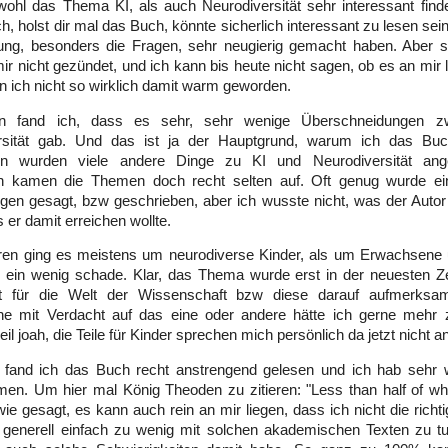
ohl das Thema KI, als auch Neurodiversität sehr interessant finde
h, holst dir mal das Buch, könnte sicherlich interessant zu lesen sei
ung, besonders die Fragen, sehr neugierig gemacht haben. Aber so
ir nicht gezündet, und ich kann bis heute nicht sagen, ob es an mir 
 ich nicht so wirklich damit warm geworden.
n fand ich, dass es sehr, sehr wenige Überschneidungen z
rsität gab. Und das ist ja der Hauptgrund, warum ich das Buch
en wurden viele andere Dinge zu KI und Neurodiversität ange
kamen die Themen doch recht selten auf. Oft genug wurde einf
en gesagt, bzw geschrieben, aber ich wusste nicht, was der Autor
s er damit erreichen wollte.
en ging es meistens um neurodiverse Kinder, als um Erwachsene 
ein wenig schade. Klar, das Thema wurde erst in der neuesten Zeit
nt für die Welt der Wissenschaft bzw diese darauf aufmerksa
e mit Verdacht auf das eine oder andere hätte ich gerne mehr
il joah, die Teile für Kinder sprechen mich persönlich da jetzt nicht 
 fand ich das Buch recht anstrengend gelesen und ich hab sehr
n. Um hier mal König Theoden zu zitieren: "Less than half of what
wie gesagt, es kann auch rein an mir liegen, dass ich nicht die richt
 generell einfach zu wenig mit solchen akademischen Texten zu t