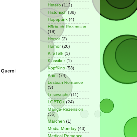
Hetero
(112)
Historisch
(38)
Hopepunk
(4)
Hörbuch-Rezension
(19)
Horror
(2)
Humor
(20)
KiraTalk
(3)
Klassiker
(1)
KopfKino
(58)
a Querol
Krimi
(74)
Lesbian Romance
(9)
Lesewoche
(11)
LGBTQ+
(24)
Manga-Rezension
(36)
Märchen
(1)
Media Monday
(43)
Medical Romance