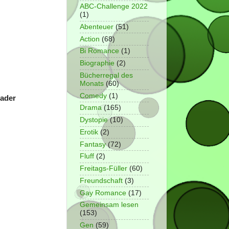
ABC-Challenge 2022
(1)
Abenteuer
(51)
Action
(68)
Bi Romance
(1)
Biographie
(2)
Bücherregal des
Monats
(60)
Comedy
(1)
bader
Drama
(165)
Dystopie
(10)
Erotik
(2)
Fantasy
(72)
Fluff
(2)
Freitags-Füller
(60)
Freundschaft
(3)
Gay Romance
(17)
Gemeinsam lesen
(153)
Gen
(59)