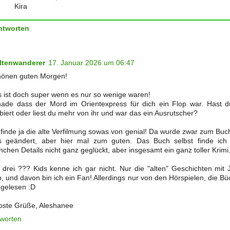
Kira
ntworten
ltenwanderer
17. Januar 2026 um 06:47
önen guten Morgen!
 ist doch super wenn es nur so wenige waren!
ade dass der Mord im Orientexpress für dich ein Flop war. Hast d
biert oder liest du mehr von ihr und war das ein Ausrutscher?
 finde ja die alte Verfilmung sowas von genial! Da wurde zwar zum Buc
 geändert, aber hier mal zum guten. Das Buch selbst finde ich
chen Details nicht ganz geglückt, aber insgesamt ein ganz toller Krimi
 drei ??? Kids kenne ich gar nicht. Nur die "alten" Geschichten mit 
, und davon bin ich ein Fan! Allerdings nur von den Hörspielen, die B
 gelesen :D
bste Grüße, Aleshanee
worten