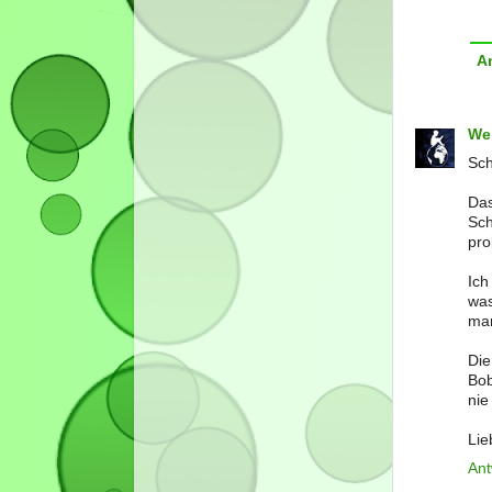
A
We
Sch
Das
Sch
pro
Ich
was
man
Die
Bob
nie
Lie
Ant