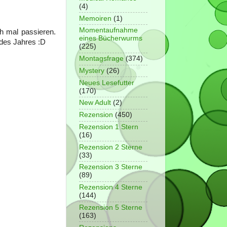
(4)
Memoiren
(1)
Momentaufnahme
ch mal passieren.
eines Bücherwurms
 des Jahres :D
(225)
Montagsfrage
(374)
Mystery
(26)
Neues Lesefutter
(170)
New Adult
(2)
Rezension
(450)
Rezension 1 Stern
(16)
Rezension 2 Sterne
(33)
Rezension 3 Sterne
(89)
Rezension 4 Sterne
(144)
Rezension 5 Sterne
(163)