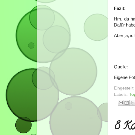
Fazit:
Hm, da hat
Dafür habe
Aber ja, i
Quelle:
Eigene Fo
Eingestell
Labels:
To
8 Ko