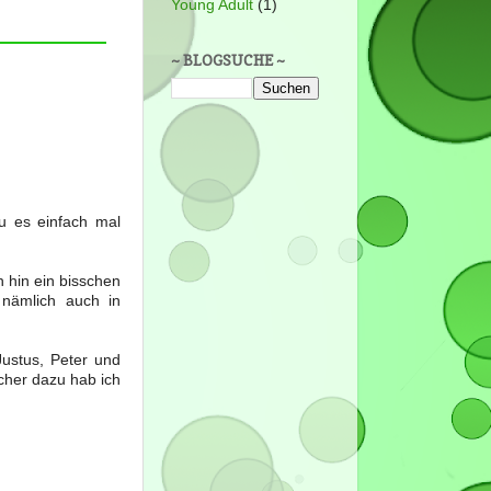
Young Adult
(1)
~ BLOGSUCHE ~
u es einfach mal
h hin ein bisschen
 nämlich auch in
.
Justus, Peter und
ücher dazu hab ich