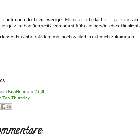
te ich dann doch viel weniger Flops als ich dachte... tja, kann au
 ich jetzt schon (ich weiß, verdammt früh) ein persönliches Highlight
ch lasse das Jahr trotzdem mal noch weiterhin auf mich zukommen.
tos
t von
KiraNear
um
23:08
p Ten Thursday
mmentare: