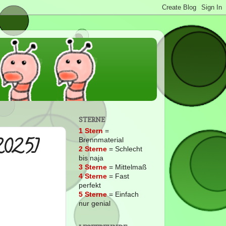
STERNE
1 Stern
=
2025]
Brennmaterial
2
Sterne
= Schlecht
bis naja
3 Sterne
= Mittelmaß
4 Sterne
= Fast
perfekt
5 Sterne
= Einfach
nur genial