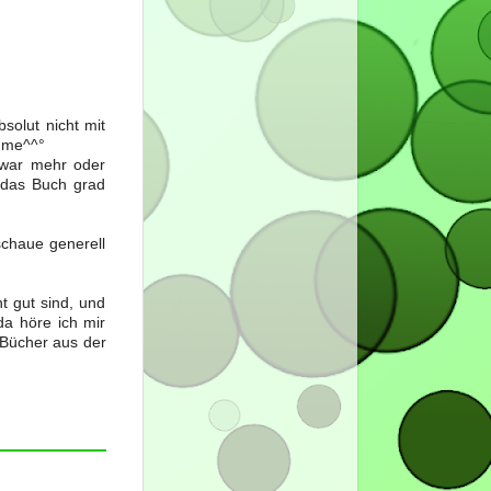
solut nicht mit
hme^^°
 war mehr oder
e das Buch grad
schaue generell
ht gut sind, und
da höre ich mir
 Bücher aus der