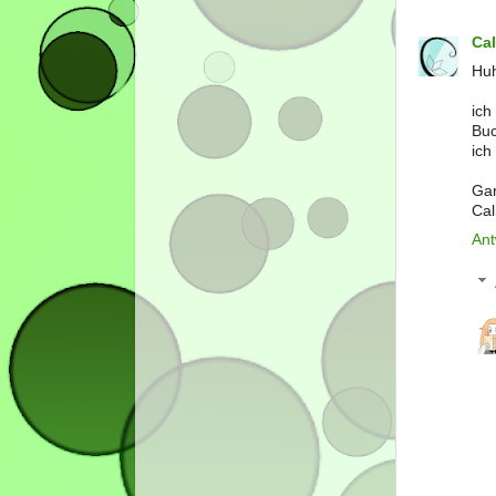
Cal
Huh
ich
Buc
ich
Gan
Cal
Ant