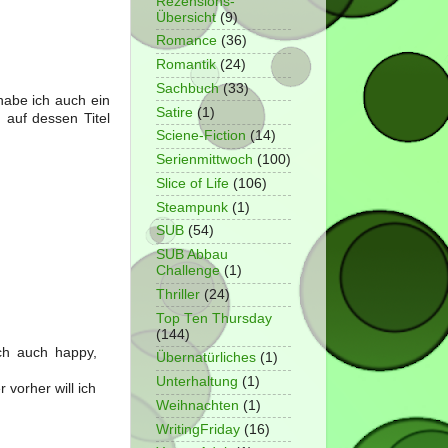
Rezensions-
Übersicht
(9)
Romance
(36)
Romantik
(24)
Sachbuch
(33)
 habe ich auch ein
Satire
(1)
 auf dessen Titel
Sciene-Fiction
(14)
Serienmittwoch
(100)
Slice of Life
(106)
Steampunk
(1)
SUB
(54)
SUB Abbau
Challenge
(1)
Thriller
(24)
Top Ten Thursday
(144)
ch auch happy,
Übernatürliches
(1)
Unterhaltung
(1)
 vorher will ich
Weihnachten
(1)
WritingFriday
(16)