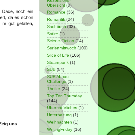
Rezensions-
Übersicht
(9)
a Dade, noch ein
Romance
(36)
iert, da es schon
Romantik
(24)
hr gut gefallen,
Sachbuch
(33)
Satire
(1)
Sciene-Fiction
(14)
Serienmittwoch
(100)
Slice of Life
(106)
Steampunk
(1)
SUB
(54)
SUB Abbau
Challenge
(1)
Thriller
(24)
Top Ten Thursday
(144)
Übernatürliches
(1)
Unterhaltung
(1)
Weihnachten
(1)
Zeig uns
WritingFriday
(16)