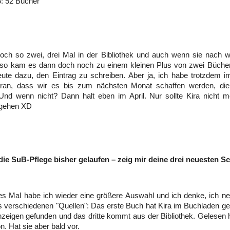
: 52 Bücher
och so zwei, drei Mal in der Bibliothek und auch wenn sie nach wi
, so kam es dann doch noch zu einem kleinen Plus von zwei Büche
eute dazu, den Eintrag zu schreiben. Aber ja, ich habe trotzdem 
aran, dass wir es bis zum nächsten Monat schaffen werden, di
nd wenn nicht? Dann halt eben im April. Nur sollte Kira nicht me
 gehen XD
 die SuB-Pflege bisher gelaufen – zeig mir deine drei neuesten S
es Mal habe ich wieder eine größere Auswahl und ich denke, ich n
 verschiedenen "Quellen": Das erste Buch hat Kira im Buchladen ge
nzeigen gefunden und das dritte kommt aus der Bibliothek. Gelesen 
n. Hat sie aber bald vor.