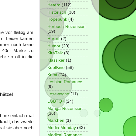
Hetero
(112)
Historisch
(38)
Hopepunk
(4)
Hörbuch-Rezension
(19)
e vor fleißig am
rn. Leider kamen
Horror
(2)
immer noch keine
Humor
(20)
e 40er Marke zu
KiraTalk
(3)
hr so oft in die
Klassiker
(1)
KopfKino
(58)
Krimi
(74)
Lesbian Romance
(9)
Lesewoche
(11)
chätze!
LGBTQ+
(24)
Manga-Rezension
(36)
ehme einfach mal
Märchen
(1)
kauft, das zweite
hat sie aber noch
Media Monday
(43)
Medical Romance