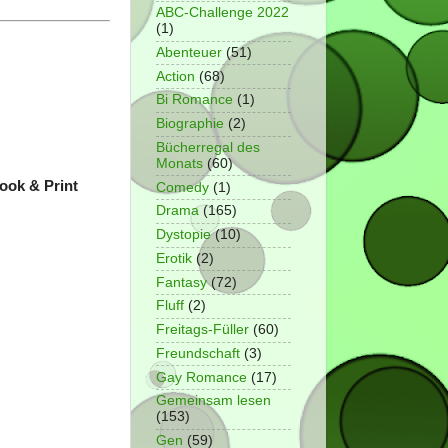
ABC-Challenge 2022
(1)
Abenteuer
(51)
Action
(68)
Bi Romance
(1)
Biographie
(2)
Bücherregal des
Monats
(60)
Book & Print
Comedy
(1)
Drama
(165)
Dystopie
(10)
Erotik
(2)
Fantasy
(72)
Fluff
(2)
Freitags-Füller
(60)
Freundschaft
(3)
Gay Romance
(17)
Gemeinsam lesen
(153)
Gen
(59)