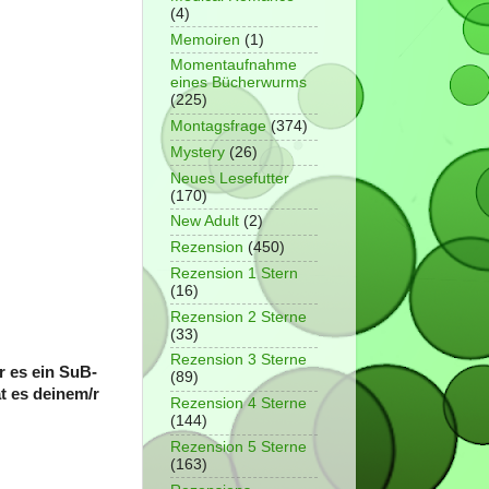
(4)
Memoiren
(1)
Momentaufnahme
eines Bücherwurms
(225)
Montagsfrage
(374)
Mystery
(26)
Neues Lesefutter
(170)
New Adult
(2)
Rezension
(450)
Rezension 1 Stern
(16)
Rezension 2 Sterne
(33)
Rezension 3 Sterne
r es ein SuB-
(89)
t es deinem/r
Rezension 4 Sterne
(144)
Rezension 5 Sterne
(163)