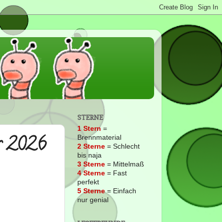
STERNE
1 Stern
=
r 2026
Brennmaterial
2
Sterne
= Schlecht
bis naja
3 Sterne
= Mittelmaß
4 Sterne
= Fast
perfekt
5 Sterne
= Einfach
nur genial