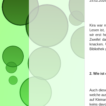
25.02.2026
Kira war n
Lesen ist
wir erst h
Zweifel d
knacken. U
Bibliothek
2. Wie ist
Auch dies
welche aus
auf Kleina
keins davo