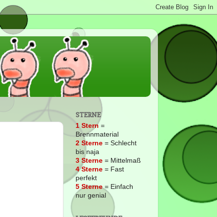
STERNE
1 Stern
=
Brennmaterial
2
Sterne
= Schlecht
bis naja
3 Sterne
= Mittelmaß
4 Sterne
= Fast
perfekt
5 Sterne
= Einfach
nur genial