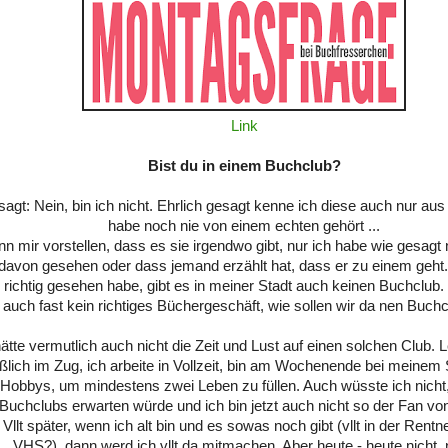
Link
Bist du in einem Buchclub?
agt: Nein, bin ich nicht. Ehrlich gesagt kenne ich diese auch nur au
habe noch nie von einem echten gehört ...
nn mir vorstellen, dass es sie irgendwo gibt, nur ich habe wie gesagt 
davon gesehen oder dass jemand erzählt hat, dass er zu einem geht.
 richtig gesehen habe, gibt es in meiner Stadt auch keinen Buchclub.
 auch fast kein richtiges Büchergeschäft, wie sollen wir da nen Buc
ätte vermutlich auch nicht die Zeit und Lust auf einen solchen Club. L
ßlich im Zug, ich arbeite in Vollzeit, bin am Wochenende bei meine
Hobbys, um mindestens zwei Leben zu füllen. Auch wüsste ich nicht
Buchclubs erwarten würde und ich bin jetzt auch nicht so der Fan v
 Vllt später, wenn ich alt bin und es sowas noch gibt (vllt in der Rentn
VHS?), dann werd ich vllt da mitmachen. Aber heute - heute nicht, 