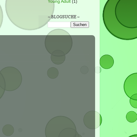
Young Adult
(1)
~ BLOGSUCHE ~