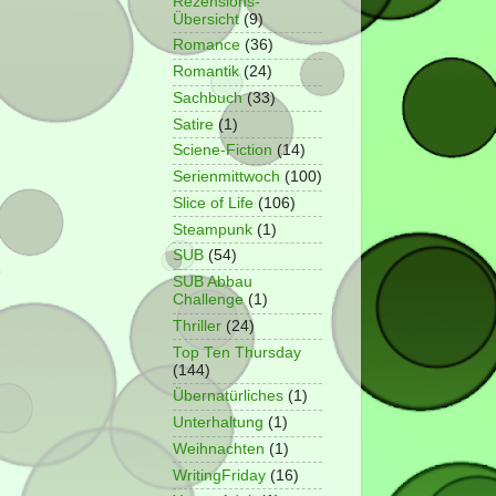
Rezensions-
Übersicht
(9)
Romance
(36)
Romantik
(24)
Sachbuch
(33)
Satire
(1)
Sciene-Fiction
(14)
Serienmittwoch
(100)
Slice of Life
(106)
Steampunk
(1)
SUB
(54)
SUB Abbau
Challenge
(1)
Thriller
(24)
Top Ten Thursday
(144)
Übernatürliches
(1)
Unterhaltung
(1)
Weihnachten
(1)
WritingFriday
(16)