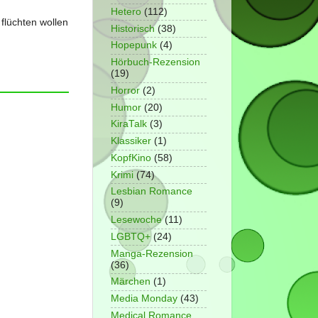
Hetero
(112)
flüchten wollen
Historisch
(38)
Hopepunk
(4)
Hörbuch-Rezension
(19)
Horror
(2)
Humor
(20)
KiraTalk
(3)
Klassiker
(1)
KopfKino
(58)
Krimi
(74)
Lesbian Romance
(9)
Lesewoche
(11)
LGBTQ+
(24)
Manga-Rezension
(36)
Märchen
(1)
Media Monday
(43)
Medical Romance