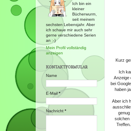
Ich bin ein
kleiner
Bücherwurm,
seit meinem
sechsten Lebensjahr. Aber
ich schaue mir auch sehr
gerne verschiedene Serien
an :-)
Mein Profil vollständig
anzeigen
Kurz ges
KONTAKTFORMULAR
Ich ka
Name
Anzeige 
bei Google
haben ja
E-Mail
*
Aber ich h
ausschlie
Nachricht
*
genug 
solchen 
Treffen.