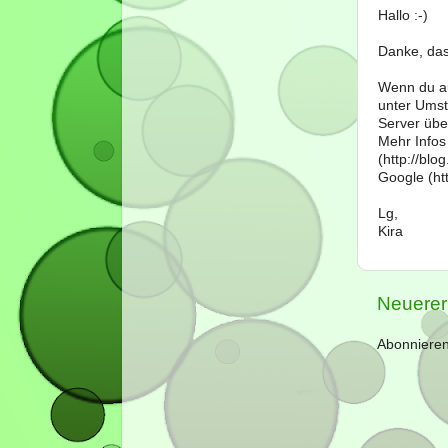
Hallo :-)
Danke, das
Wenn du au
unter Umst
Server über
Mehr Infos
(http://bl
Google (htt
Lg,
Kira
Neuerer
Abonniere