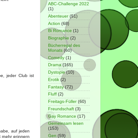
ABC-Challenge 2022
(1)
Abenteuer
(51)
Action
(68)
Bi Romance
(1)
Biographie
(2)
Bücherregal des
Monats
(60)
Comedy
(1)
Drama
(165)
Dystopie
(10)
, jeder Club ist
Erotik
(2)
Fantasy
(72)
Fluff
(2)
Freitags-Füller
(60)
Freundschaft
(3)
Gay Romance
(17)
Gemeinsam lesen
(153)
abe, auf jeden
Gen
(59)
t mehr erinnern