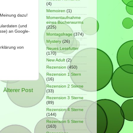
(4)
Memoiren
(1)
e Meinung dazu!
Momentaufnahme
eines Bücherwurms
ulardaten (und
(225)
sse) an Google-
Montagsfrage
(374)
Mystery
(26)
erklärung von
Neues Lesefutter
(170)
New Adult
(2)
Rezension
(450)
Rezension 1 Stern
(16)
Rezension 2 Sterne
Älterer Post
(33)
Rezension 3 Sterne
(89)
Rezension 4 Sterne
(144)
Rezension 5 Sterne
(163)