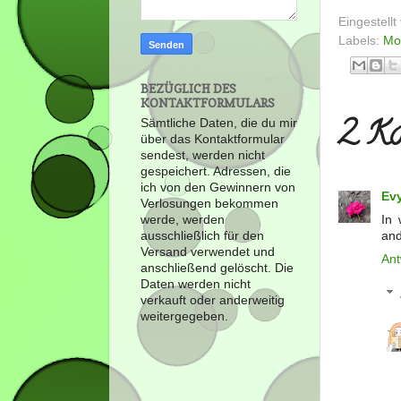
Eingestell
Labels:
Mo
BEZÜGLICH DES
KONTAKTFORMULARS
2 Ko
Sämtliche Daten, die du mir
über das Kontaktformular
sendest, werden nicht
gespeichert. Adressen, die
ich von den Gewinnern von
Ev
Verlosungen bekommen
In 
werde, werden
and
ausschließlich für den
Versand verwendet und
Ant
anschließend gelöscht. Die
Daten werden nicht
verkauft oder anderweitig
weitergegeben.