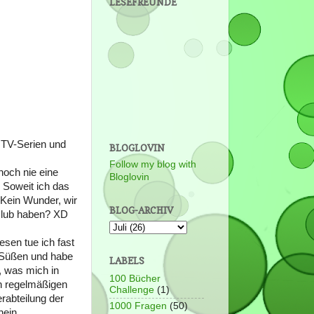
LESEFREUNDE
s TV-Serien und
BLOGLOVIN
Follow my blog with
noch nie eine
Bloglovin
 Soweit ich das
 Kein Wunder, wir
BLOG-ARCHIV
hclub haben? XD
esen tue ich fast
m Süßen und habe
LABELS
, was mich in
100 Bücher
on regelmäßigen
Challenge
(1)
erabteilung der
1000 Fragen
(50)
nein.