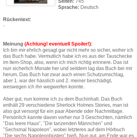
Seiten:
745
Sprache:
Deutsch
Rückentext:
-
Meinung
(Achtung! eventuell Spoiler!)
:
Ich bin mir ehrlich gesagt gar nicht mehr so sicher, woher ich
das Buch habe. Vermutlich habe ich es aus der Tauschecke
im Item-Shop, also, wenn ich mich richtig erinnere. Das ist
nun sicherlich Monate her und seitdem lag das Buch bei mir
herum. Das Buch hat zwar auch einen Schutzumschlag,
aber 1. war der hässlich und 2. meiner beschädigt,
weswegen ich ihn wegwerfen konnte.
Aber gut, nun komme ich zu dem Buchinhalt. Das Buch
enthält 29 verschiedene Sherlock Holmes Stories, man ist
also gut versorgt für ein paar Abende oder Nachmittage.
Persönlich kannte davon vorher nur 3 Geschichten, nämlich
"Das leere Haus", "Die tanzenden Männchen" und
"Sechsmal Napoleon", wobei letzteres auf dem Hörbuch
"Die sechs Napoleonbüsten" hieß. Nun gut, am Ende war es