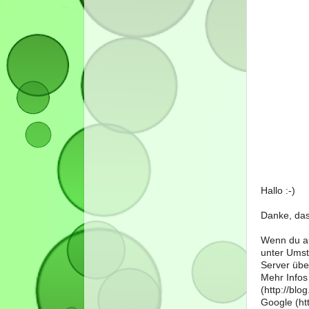
Hallo :-)
Danke, das
Wenn du au
unter Umst
Server über
Mehr Infos
(http://bl
Google (htt