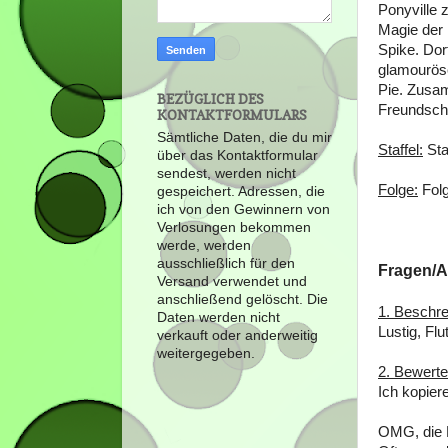
Ponyville 
Magie der 
Spike. Dor
glamouröse
Pie. Zusa
BEZÜGLICH DES
Freundsch
KONTAKTFORMULARS
Sämtliche Daten, die du mir
Staffel:
Sta
über das Kontaktformular
sendest, werden nicht
Folge:
Folg
gespeichert. Adressen, die
ich von den Gewinnern von
Verlosungen bekommen
werde, werden
ausschließlich für den
Fragen/A
Versand verwendet und
anschließend gelöscht. Die
1. Beschre
Daten werden nicht
Lustig, Fl
verkauft oder anderweitig
weitergegeben.
2. Bewerte
Ich kopier
OMG, die F