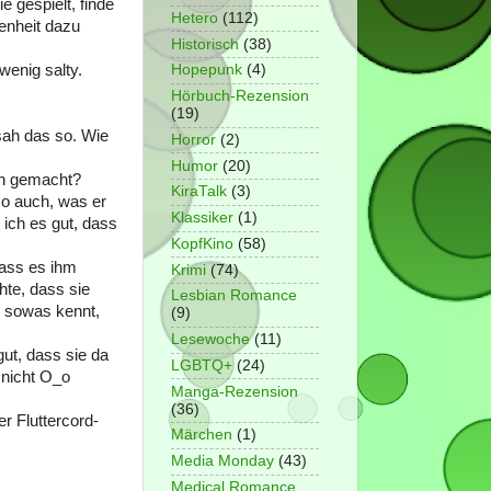
e gespielt, finde
Hetero
(112)
genheit dazu
Historisch
(38)
 wenig salty.
Hopepunk
(4)
Hörbuch-Rezension
(19)
 sah das so. Wie
Horror
(2)
Humor
(20)
an gemacht?
KiraTalk
(3)
so auch, was er
Klassiker
(1)
 ich es gut, dass
KopfKino
(58)
dass es ihm
Krimi
(74)
hte, dass sie
Lesbian Romance
r sowas kennt,
(9)
Lesewoche
(11)
ut, dass sie da
LGBTQ+
(24)
 nicht O_o
Manga-Rezension
(36)
r Fluttercord-
Märchen
(1)
Media Monday
(43)
Medical Romance