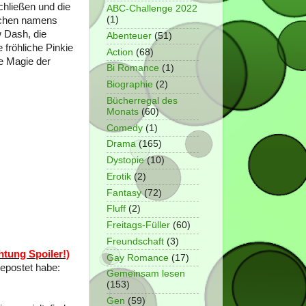
chließen und die
ABC-Challenge 2022
(1)
rachen namens
w Dash, die
Abenteuer
(51)
 fröhliche Pinkie
Action
(68)
e Magie der
Bi Romance
(1)
Biographie
(2)
Bücherregal des
Monats
(60)
Comedy
(1)
Drama
(165)
Dystopie
(10)
Erotik
(2)
Fantasy
(72)
Fluff
(2)
Freitags-Füller
(60)
Freundschaft
(3)
htung Spoiler!)
Gay Romance
(17)
gepostet habe:
Gemeinsam lesen
(153)
Gen
(59)