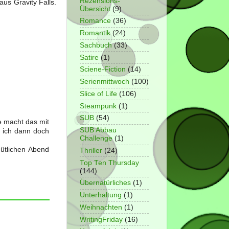
Rezensions-
aus Gravity Falls.
Übersicht
(9)
Romance
(36)
Romantik
(24)
Sachbuch
(33)
Satire
(1)
Sciene-Fiction
(14)
Serienmittwoch
(100)
Slice of Life
(106)
Steampunk
(1)
SUB
(54)
ie macht das mit
SUB Abbau
r ich dann doch
Challenge
(1)
ütlichen Abend
Thriller
(24)
Top Ten Thursday
(144)
Übernatürliches
(1)
Unterhaltung
(1)
Weihnachten
(1)
WritingFriday
(16)