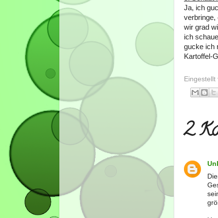
Ja, ich gu
verbringe,
wir grad w
ich schaue
gucke ich 
Kartoffel-
Eingestell
2 Ko
Un
Die
Ges
sei
grö