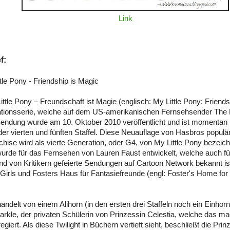
Link
f:
tle Pony - Friendship is Magic
ittle Pony – Freundschaft ist Magie (englisch: My Little Pony: Friendsh
ationsserie, welche auf dem US-amerikanischen Fernsehsender The 
Sendung wurde am 10. Oktober 2010 veröffentlicht und ist momentan 
er vierten und fünften Staffel. Diese Neuauflage von Hasbros populä
hise wird als vierte Generation, oder G4, von My Little Pony bezeich
rde für das Fernsehen von Lauren Faust entwickelt, welche auch fü
nd von Kritikern gefeierte Sendungen auf Cartoon Network bekannt is
Girls und Fosters Haus für Fantasiefreunde (engl: Foster's Home for
handelt von einem Alihorn (in den ersten drei Staffeln noch ein Einho
parkle, der privaten Schülerin von Prinzessin Celestia, welche das m
egiert. Als diese Twilight in Büchern vertieft sieht, beschließt die Pri