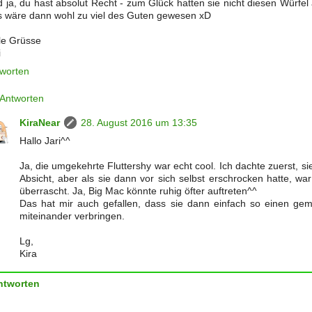
 ja, du hast absolut Recht - zum Glück hatten sie nicht diesen Würfel 
 wäre dann wohl zu viel des Guten gewesen xD
le Grüsse
i
worten
Antworten
KiraNear
28. August 2016 um 13:35
Hallo Jari^^
Ja, die umgekehrte Fluttershy war echt cool. Ich dachte zuerst, s
Absicht, aber als sie dann vor sich selbst erschrocken hatte, wa
überrascht. Ja, Big Mac könnte ruhig öfter auftreten^^
Das hat mir auch gefallen, dass sie dann einfach so einen gem
miteinander verbringen.
Lg,
Kira
ntworten