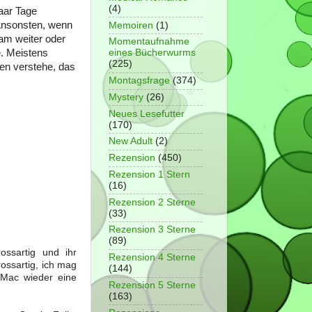
(4)
aar Tage
 Ansonsten, wenn
Memoiren
(1)
am weiter oder
Momentaufnahme
e. Meistens
eines Bücherwurms
(225)
en verstehe, das
Montagsfrage
(374)
Mystery
(26)
Neues Lesefutter
(170)
New Adult
(2)
Rezension
(450)
Rezension 1 Stern
(16)
Rezension 2 Sterne
(33)
Rezension 3 Sterne
(89)
ossartig und ihr
Rezension 4 Sterne
ossartig, ich mag
(144)
 Mac wieder eine
Rezension 5 Sterne
(163)