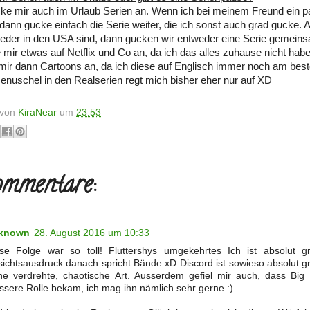
cke mir auch im Urlaub Serien an. Wenn ich bei meinem Freund ein p
 dann gucke einfach die Serie weiter, die ich sonst auch grad gucke.
ieder in den USA sind, dann gucken wir entweder eine Serie gemeins
 mir etwas auf Netflix und Co an, da ich das alles zuhause nicht hab
mir dann Cartoons an, da ich diese auf Englisch immer noch am best
Genuschel in den Realserien regt mich bisher eher nur auf XD
t von
KiraNear
um
23:53
mmentare:
known
28. August 2016 um 10:33
se Folge war so toll! Fluttershys umgekehrtes Ich ist absolut gr
ichtsausdruck danach spricht Bände xD Discord ist sowieso absolut gr
ne verdrehte, chaotische Art. Ausserdem gefiel mir auch, dass Big
ssere Rolle bekam, ich mag ihn nämlich sehr gerne :)