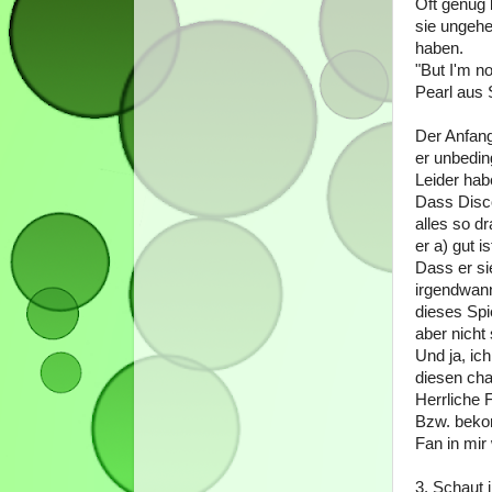
Oft genug 
sie ungehe
haben.
"But I'm no
Pearl aus 
Der Anfang
er unbeding
Leider hab
Dass Disco
alles so d
er a) gut i
Dass er si
irgendwann
dieses Spi
aber nicht
Und ja, ic
diesen cha
Herrliche 
Bzw. bekom
Fan in mir
3. Schaut 