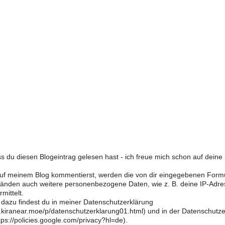
s du diesen Blogeintrag gelesen hast - ich freue mich schon auf dein
f meinem Blog kommentierst, werden die von dir eingegebenen Form
änden auch weitere personenbezogene Daten, wie z. B. deine IP-Adre
mittelt.
 dazu findest du in meiner Datenschutzerklärung
og.kiranear.moe/p/datenschutzerklarung01.html) und in der Datenschutz
ps://policies.google.com/privacy?hl=de).