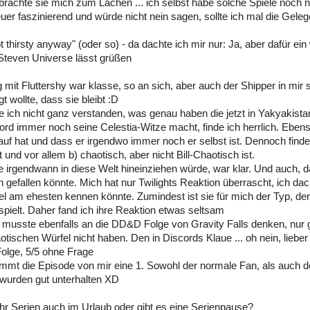
brachte sie mich zum Lachen ... ich selbst habe solche Spiele noch ni
uer faszinierend und würde nicht nein sagen, sollte ich mal die Gele
t thirsty anyway" (oder so) - da dachte ich mir nur: Ja, aber dafür ein
Steven Universe lässt grüßen
 mit Fluttershy war klasse, so an sich, aber auch der Shipper in mir
t wollte, dass sie bleibt :D
e ich nicht ganz verstanden, was genau haben die jetzt in Yakyakist
rd immer noch seine Celestia-Witze macht, finde ich herrlich. Eben
rauf hat und dass er irgendwo immer noch er selbst ist. Dennoch finde
st und vor allem b) chaotisch, aber nicht Bill-Chaotisch ist.
e irgendwann in diese Welt hineinziehen würde, war klar. Und auch, 
 gefallen könnte. Mich hat nur Twilights Reaktion überrascht, ich dac
el am ehesten kennen könnte. Zumindest ist sie für mich der Typ, de
 spielt. Daher fand ich ihre Reaktion etwas seltsam
h musste ebenfalls an die DD&D Folge von Gravity Falls denken, nur g
otischen Würfel nicht haben. Den in Discords Klaue ... oh nein, lieber
Folge, 5/5 ohne Frage
mt die Episode von mir eine 1. Sowohl der normale Fan, als auch de
 wurden gut unterhalten XD
ihr Serien auch im Urlaub oder gibt es eine Serienpause?