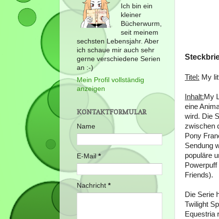
Ich bin ein
kleiner
Bücherwurm,
seit meinem
sechsten Lebensjahr. Aber
ich schaue mir auch sehr
Steckbrie
gerne verschiedene Serien
an :-)
Titel:
My lit
Mein Profil vollständig
anzeigen
Inhalt:
My L
eine Anim
KONTAKTFORMULAR
wird. Die 
zwischen d
Name
Pony Franc
Sendung wu
populäre u
E-Mail
*
Powerpuff 
Friends).
Nachricht
*
Die Serie 
Twilight S
Equestria r