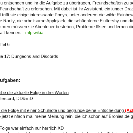
zu entsenden und ihr die Aufgabe zu übertragen, Freundschaften zu s
Feundschaft zu erforschen. Mit dabei ist ihr Assistent, ein junger D
t trifft sie einige interessante Ponys, unter anderem die wilde Rainbo
 Rarity, die arbeitsame Applejack, die schüchterne Fluttershy und die
mmen müssen sie Abenteuer bestehen, Probleme lösen und lernen di
aft kennen. -
mlp.wikia
ffel 6
e 17: Dungeons and Discords
ufgaben:
ibe die aktuelle Folge in drei Worten
uttercord, DD&mD
 die Folge mit einer Schulnote und begründe deine Entscheidung
(Ac
e jetzt einfach mal meine Meinung rein, die ich schon auf Bronies.de 
olge war einfach nur herrlich XD