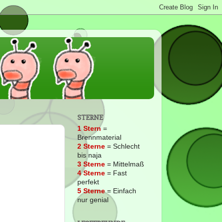
STERNE
1 Stern
=
Brennmaterial
2
Sterne
= Schlecht
bis naja
3 Sterne
= Mittelmaß
4 Sterne
= Fast
perfekt
5 Sterne
= Einfach
nur genial