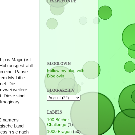
LESEFREUNDE
ip is Magic) ist
BLOGLOVIN
Hub ausgestrahlt
Follow my blog with
in einer Pause
Bloglovin
rem My Little
net. Die
r zwei weitere
BLOG-ARCHIV
t. Diese sind
 Imaginary
LABELS
rn) namens
100 Bücher
Challenge
(1)
agische Land
1000 Fragen
(50)
nzessin sie nach