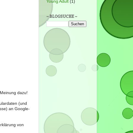
Young Adult
(1)
~ BLOGSUCHE ~
e Meinung dazu!
ulardaten (und
sse) an Google-
erklärung von