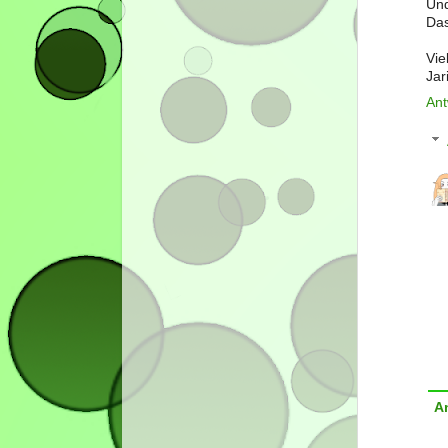
Und
Das
Vie
Jar
Ant
A