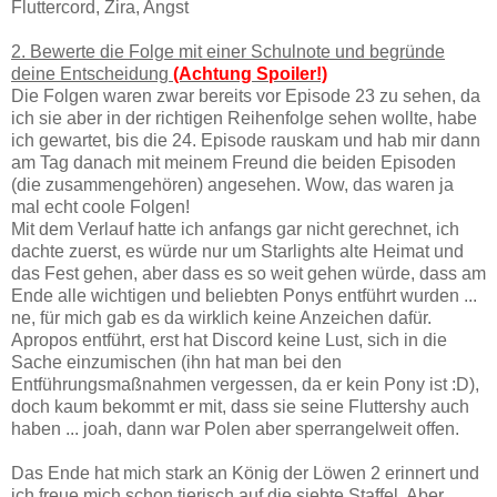
Fluttercord, Zira, Angst
2. Bewerte die Folge mit einer Schulnote und begründe
deine Entscheidung
(Achtung Spoiler!)
Die Folgen waren zwar bereits vor Episode 23 zu sehen, da
ich sie aber in der richtigen Reihenfolge sehen wollte, habe
ich gewartet, bis die 24. Episode rauskam und hab mir dann
am Tag danach mit meinem Freund die beiden Episoden
(die zusammengehören) angesehen. Wow, das waren ja
mal echt coole Folgen!
Mit dem Verlauf hatte ich anfangs gar nicht gerechnet, ich
dachte zuerst, es würde nur um Starlights alte Heimat und
das Fest gehen, aber dass es so weit gehen würde, dass am
Ende alle wichtigen und beliebten Ponys entführt wurden ...
ne, für mich gab es da wirklich keine Anzeichen dafür.
Apropos entführt, erst hat Discord keine Lust, sich in die
Sache einzumischen (ihn hat man bei den
Entführungsmaßnahmen vergessen, da er kein Pony ist :D),
doch kaum bekommt er mit, dass sie seine Fluttershy auch
haben ... joah, dann war Polen aber sperrangelweit offen.
Das Ende hat mich stark an König der Löwen 2 erinnert und
ich freue mich schon tierisch auf die siebte Staffel. Aber