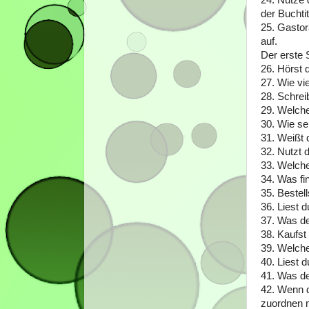
der Buchti
25. Gastor
auf.
Der erste 
26. Hörst 
27. Wie vi
28. Schrei
29. Welche
30. Wie se
31. Weißt 
32. Nutzt 
33. Welche
34. Was fi
35. Bestel
36. Liest 
37. Was d
38. Kaufst
39. Welche
40. Liest 
41. Was de
42. Wenn d
zuordnen 