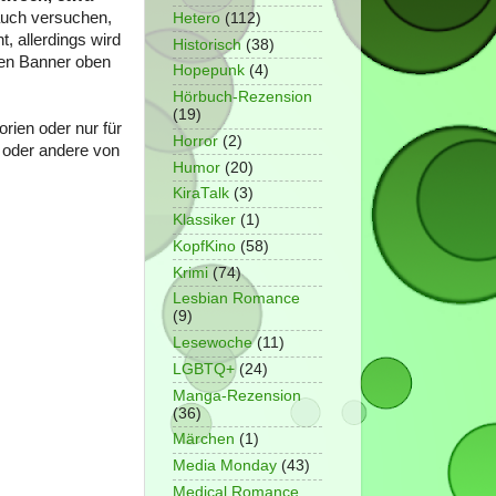
auch versuchen,
Hetero
(112)
t, allerdings wird
Historisch
(38)
 den Banner oben
Hopepunk
(4)
Hörbuch-Rezension
(19)
rien oder nur für
Horror
(2)
e oder andere von
Humor
(20)
KiraTalk
(3)
Klassiker
(1)
KopfKino
(58)
Krimi
(74)
Lesbian Romance
(9)
Lesewoche
(11)
LGBTQ+
(24)
Manga-Rezension
(36)
Märchen
(1)
Media Monday
(43)
Medical Romance