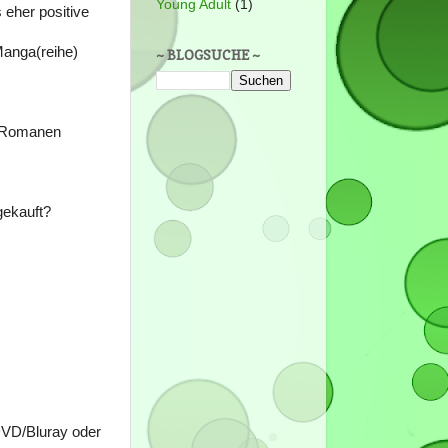
Young Adult
(1)
 eher positive
Manga(reihe)
~ BLOGSUCHE ~
n Romanen
gekauft?
 DVD/Bluray oder