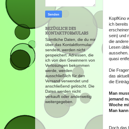
KopfKino w
ich bereit
BEZÜGLICH DES
erscheinen
KONTAKTFORMULARS
sein) und 
Sämtliche Daten, die du mir
die ander
über das Kontaktformular
Lesen übli
sendest, werden nicht
aussehen. 
gespeichert. Adressen, die
quasi entf
ich von den Gewinnern von
Verlosungen bekommen
Die Frage
werde, werden
das aktuel
ausschließlich für den
Versand verwendet und
die Einträ
anschließend gelöscht. Die
Daten werden nicht
Man muss 
verkauft oder anderweitig
jemand nu
weitergegeben.
Woche mit
Man kann 
Doch das h