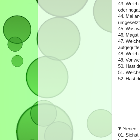
43. Welche
oder negat
44. Mal an
umgesetzt 
45. Was wa
46. Magst
47. Welch
aufgegriff
48. Welch
49. Vor we
50. Hast 
51. Welch
52. Hast d
Serien
01.
Siehst 