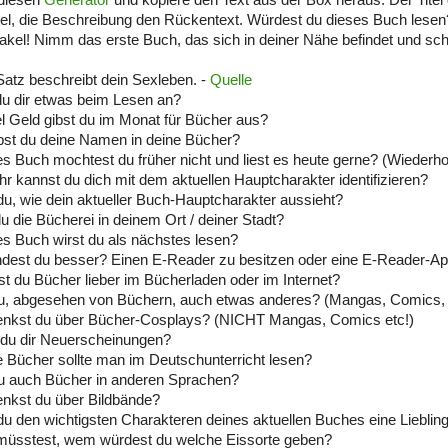
tel, die Beschreibung den Rückentext. Würdest du dieses Buch lesen
akel! Nimm das erste Buch, das sich in deiner Nähe befindet und sch
Satz beschreibt dein Sexleben. -
Quelle
du dir etwas beim Lesen an?
el Geld gibst du im Monat für Bücher aus?
bst du deine Namen in deine Bücher?
s Buch mochtest du früher nicht und liest es heute gerne? (Wiederh
hr kannst du dich mit dem aktuellen Hauptcharakter identifizieren?
du, wie dein aktueller Buch-Hauptcharakter aussieht?
du die Bücherei in deinem Ort / deiner Stadt?
s Buch wirst du als nächstes lesen?
ndest du besser? Einen E-Reader zu besitzen oder eine E-Reader-A
lst du Bücher lieber im Bücherladen oder im Internet?
du, abgesehen von Büchern, auch etwas anderes? (Mangas, Comics, F
enkst du über Bücher-Cosplays? (NICHT Mangas, Comics etc!)
 du dir Neuerscheinungen?
 Bücher sollte man im Deutschunterricht lesen?
du auch Bücher in anderen Sprachen?
nkst du über Bildbände?
u den wichtigsten Charakteren deines aktuellen Buches eine Lieblin
müsstest, wem würdest du welche Eissorte geben?