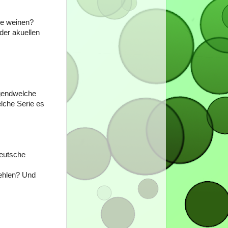
ie weinen?
 der akuellen
rgendwelche
lche Serie es
deutsche
fehlen? Und