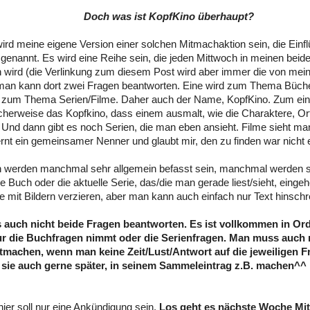
Doch was ist KopfKino überhaupt?
ird meine eigene Version einer solchen Mitmachaktion sein, die Ein
s genannt. Es wird eine Reihe sein, die jeden Mittwoch in meinen beid
 wird (die Verlinkung zum diesem Post wird aber immer die von mei
man kann dort zwei Fragen beantworten. Eine wird zum Thema Büche
e zum Thema Serien/Filme. Daher auch der Name, KopfKino. Zum ei
cherweise das Kopfkino, dass einem ausmalt, wie die Charaktere, O
Und dann gibt es noch Serien, die man eben ansieht. Filme sieht man
ernt ein gemeinsamer Nenner und glaubt mir, den zu finden war nicht 
n werden manchmal sehr allgemein befasst sein, manchmal werden s
le Buch oder die aktuelle Serie, das/die man gerade liest/sieht, eing
ge mit Bildern verzieren, aber man kann auch einfach nur Text hinschr
auch nicht beide Fragen beantworten. Es ist vollkommen in O
r die Buchfragen nimmt oder die Serienfragen. Man muss auch n
machen, wenn man keine Zeit/Lust/Antwort auf die jeweiligen Fr
sie auch gerne später, in seinem Sammeleintrag z.B. machen^^
ier soll nur eine Ankündigung sein.
Los geht es nächste Woche Mi