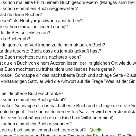
u schon mal eine FF zu einem Buch geschrieben? (Mangas sind hier 
du schon einmal ein Buch weggeworfen?
fst du deine Bücher?
Lesen" als Hobby irgendwann aussterben?
du schon einmal auf einer Lesung?
du dir Bestsellerlisten an?
t du Bücher ab?
t du gerne eine Verfilmung zu deinem aktuellen Buch?
r das teuerste Buch, dass du jemals gekauft hast?
es Buch möchtest du als nächstes lesen?
t du ein Buch von einem Autoren lesen, der im gleichen Ort wie du 
s Buch mochtest du früher nicht und liest es heute gerne?
orakel! Schnappe dir das nächstbeste Buch und schlage Seite 42 auf
 vollständigen Satz, er wird die Antwort auf die Frage "Was ist der S
s bei dir offene Bücherschränke?
u schon einmal ein Buch geklaut?
orakel! Schnappe dir das nächstbeste Buch und schlage die erste Sei
chte beginnt. Dort suchst du den ersten Satz, er wird der erste vollst
des sein (unabhängig ob du ein Kind hast/willst oder nicht).
du schon einmal ein Buch gewonnen?
t du es blöd, wenn jemand nicht gerne liest? -
Quelle
 diesen
Generator
und kopiere den Text aus der Box heraus. Der Titel