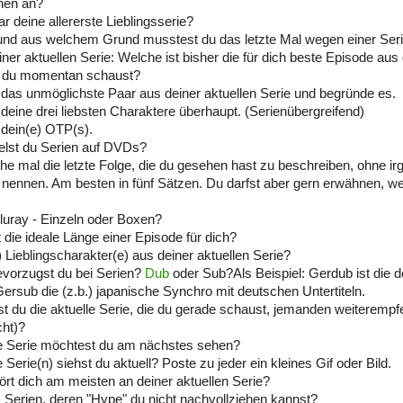
hen an?
r deine allererste Lieblingsserie?
und aus welchem Grund musstest du das letzte Mal wegen einer Ser
iner aktuellen Serie: Welche ist bisher die für dich beste Episode aus
ie du momentan schaust?
das unmöglichste Paar aus deiner aktuellen Serie und begründe es.
deine drei liebsten Charaktere überhaupt. (Serienübergreifend)
dein(e) OTP(s).
lst du Serien auf DVDs?
he mal die letzte Folge, die du gesehen hast zu beschreiben, ohne i
ennen. Am besten in fünf Sätzen. Du darfst aber gern erwähnen, we
uray - Einzeln oder Boxen?
t die ideale Länge einer Episode für dich?
) Lieblingscharakter(e) aus deiner aktuellen Serie?
vorzugst du bei Serien?
Dub
oder Sub?Als Beispiel: Gerdub ist die 
ersub die (z.b.) japanische Synchro mit deutschen Untertiteln.
t du die aktuelle Serie, die du gerade schaust, jemanden weiteremp
ht)?
e Serie möchtest du am nächstes sehen?
Serie(n) siehst du aktuell? Poste zu jeder ein kleines Gif oder Bild.
ört dich am meisten an deiner aktuellen Serie?
s Serien, deren "Hype" du nicht nachvollziehen kannst?