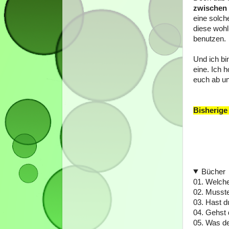
zwischen 
eine solche
diese wohl
benutzen.
Und ich bi
eine. Ich 
euch ab u
Bisherige
Bücher
01. Welch
02. Musst
03. Hast d
04. Gehst
05. Was d