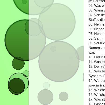
im Fernse
02. Was wa
03. Wann 
04. Von de
Staffel, d
05. Nenne 
06. Nenne 
07. Nenne 
08. Samme
09. Versuc
Namen zu n
war.
10. DVD/Bl
11. Was is
12. Dein(e
13. Was be
Synchro, G
14. Würdes
warum (nic
15. Welch
16. Welche 
17. Was st
18. Gibt e