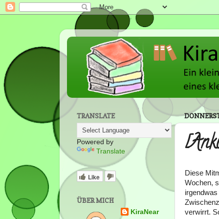
TRANSLATE
DONNERSTA
[Ank
Powered by
Translate
Diese Mitm
Like
Wochen, se
irgendwas 
ÜBER MICH
Zwischenz
verwirrt. 
KiraNear