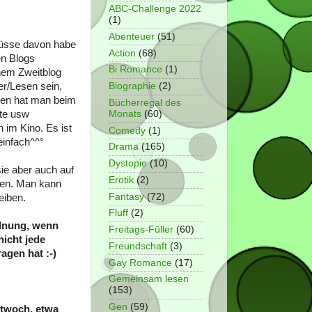
ABC-Challenge 2022
(1)
Abenteuer
(51)
flüsse davon habe
Action
(68)
en Blogs
Bi Romance
(1)
nem Zweitblog
r/Lesen sein,
Biographie
(2)
nen hat man beim
Bücherregal des
rte usw
Monats
(60)
 im Kino. Es ist
Comedy
(1)
einfach^^°
Drama
(165)
Dystopie
(10)
ie aber auch auf
Erotik
(2)
ehen. Man kann
Fantasy
(72)
eiben.
Fluff
(2)
rdnung, wenn
Freitags-Füller
(60)
icht jede
Freundschaft
(3)
agen hat :-)
Gay Romance
(17)
Gemeinsam lesen
(153)
Gen
(59)
ttwoch, etwa