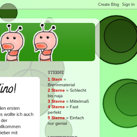
STERNE
1 Stern
=
ino!
Brennmaterial
2
Sterne
= Schlecht
bis naja
3 Sterne
= Mittelmaß
4 Sterne
= Fast
den ersten
perfekt
 wollte ich auch
5 Sterne
= Einfach
 der
nur genial
vollkommen
ieber mit