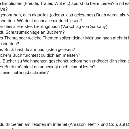
 Emotionen (Freude, Trauer, Wut etc) spürst du beim Lesen? Sind es
ive?
genommen, dein aktuelles (oder zuletzt gelesenes) Buch würde als 
werden. Würdest du ihn/sie dir durchlesen?
r dein allererstes Lieblingsbuch (Vorschlag von Sarkany)
 du Schutzumschläge an Büchern?
es Thema oder welche Themen sollten deiner Meinung nach mehr i
en werden?
es Buch hast du am häufigsten gelesen?
lchem Buch fürchtest du dich am meisten?
du Bücher zu Weihnachten geschenkt bekommen und/oder dir selbst 
es Buch möchtest du unbedingt noch einmal lesen?
u eine Lieblingsbuchreihe?
du dir Serien am liebsten im Internet (Amazon, Netflix und Co.), auf