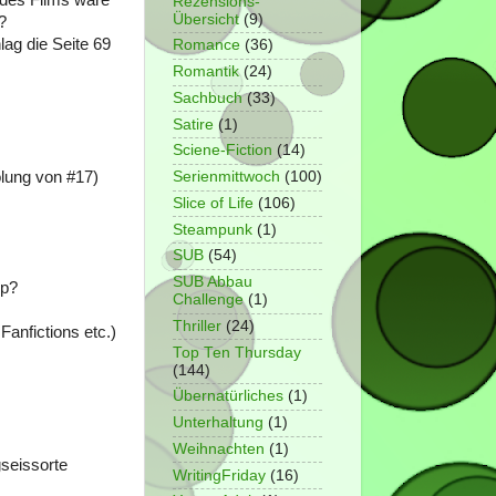
Rezensions-
Übersicht
(9)
?
lag die Seite 69
Romance
(36)
Romantik
(24)
Sachbuch
(33)
Satire
(1)
Sciene-Fiction
(14)
olung von #17)
Serienmittwoch
(100)
Slice of Life
(106)
Steampunk
(1)
SUB
(54)
SUB Abbau
pp?
Challenge
(1)
Thriller
(24)
anfictions etc.)
Top Ten Thursday
(144)
Übernatürliches
(1)
Unterhaltung
(1)
Weihnachten
(1)
gseissorte
WritingFriday
(16)