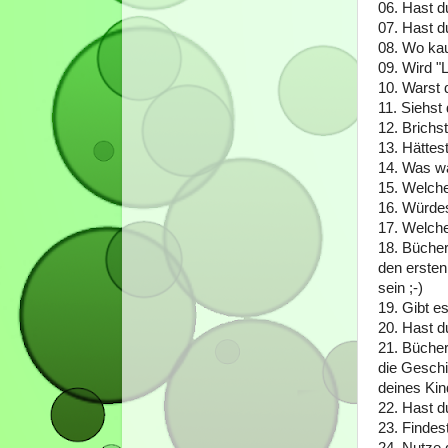
06. Hast d
07. Hast 
08. Wo kau
09. Wird "
10. Warst 
11. Siehst 
12. Brichs
13. Hättes
14. Was wa
15. Welch
16. Würdes
17. Welche
18. Bücher
den ersten
sein ;-)
19. Gibt e
20. Hast d
21. Bücher
die Geschi
deines Kin
22. Hast 
23. Findes
24. Nutze