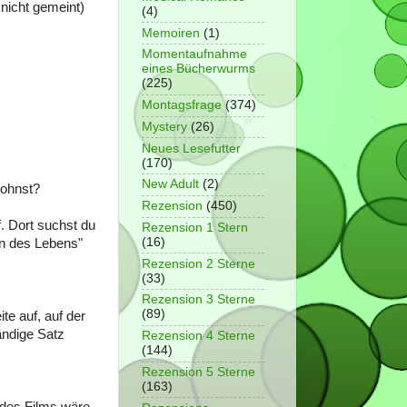
nicht gemeint)
(4)
Memoiren
(1)
Momentaufnahme
eines Bücherwurms
(225)
Montagsfrage
(374)
Mystery
(26)
Neues Lesefutter
(170)
New Adult
(2)
wohnst?
Rezension
(450)
. Dort suchst du
Rezension 1 Stern
(16)
inn des Lebens"
Rezension 2 Sterne
(33)
Rezension 3 Sterne
(89)
te auf, auf der
ändige Satz
Rezension 4 Sterne
(144)
Rezension 5 Sterne
(163)
 des Films wäre