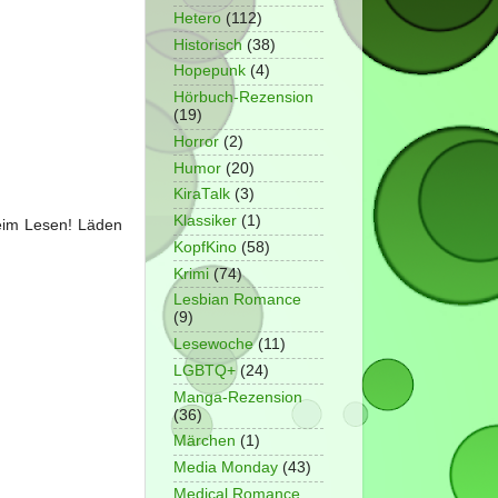
Hetero
(112)
Historisch
(38)
Hopepunk
(4)
Hörbuch-Rezension
(19)
Horror
(2)
Humor
(20)
KiraTalk
(3)
Klassiker
(1)
beim Lesen! Läden
KopfKino
(58)
Krimi
(74)
Lesbian Romance
(9)
Lesewoche
(11)
LGBTQ+
(24)
Manga-Rezension
(36)
Märchen
(1)
Media Monday
(43)
Medical Romance