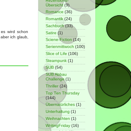
Rezensions-
Übersicht
(9)
Romance
(36)
Romantik
(24)
Sachbuch
(33)
 es wird schon
Satire
(1)
aber ich glaub,
Sciene-Fiction
(14)
Serienmittwoch
(100)
Slice of Life
(106)
Steampunk
(1)
SUB
(54)
SUB Abbau
Challenge
(1)
Thriller
(24)
Top Ten Thursday
(144)
Übernatürliches
(1)
Unterhaltung
(1)
Weihnachten
(1)
WritingFriday
(16)