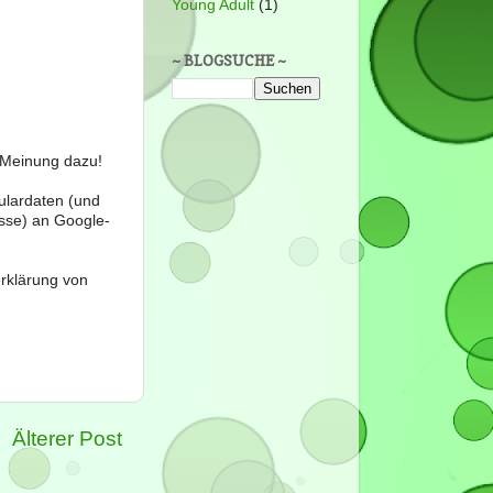
Young Adult
(1)
~ BLOGSUCHE ~
e Meinung dazu!
ulardaten (und
sse) an Google-
erklärung von
Älterer Post