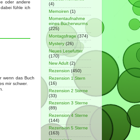
ne oder andere
(4)
abei fühle ich
Memoiren
(1)
Momentaufnahme
eines Bücherwurms
(225)
Montagsfrage
(374)
Mystery
(26)
Neues Lesefutter
(170)
New Adult
(2)
Rezension
(450)
Nur wenn das Buch
Rezension 1 Stern
(16)
 es mir schwer.
n.
Rezension 2 Sterne
(33)
Rezension 3 Sterne
(89)
Rezension 4 Sterne
(144)
Rezension 5 Sterne
(163)