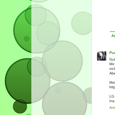
A
Pu
Gut
Mir
nic
Abe
Mei
htt
LG
Ina
Ant