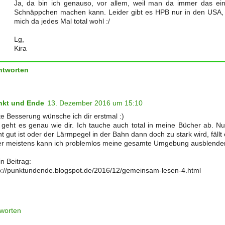
Ja, da bin ich genauso, vor allem, weil man da immer das ei
Schnäppchen machen kann. Leider gibt es HPB nur in den USA, d
mich da jedes Mal total wohl :/
Lg,
Kira
ntworten
nkt und Ende
13. Dezember 2016 um 15:10
e Besserung wünsche ich dir erstmal :)
 geht es genau wie dir. Ich tauche auch total in meine Bücher ab. 
ht gut ist oder der Lärmpegel in der Bahn dann doch zu stark wird, fällt
r meistens kann ich problemlos meine gesamte Umgebung ausblende
n Beitrag:
p://punktundende.blogspot.de/2016/12/gemeinsam-lesen-4.html
worten