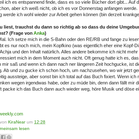
eil ich es entspannend finde, dass es so viele Bücher dort gibt... Auf
chon, aber ich weiß nicht, ob ich es vor Donnerstag anfangen werde
 werde ich wohl wieder zur Arbeit gehen können (bin derzeit krankge
u liest, trauchst du dann so richtig ab so dass du deine Umgebu
st? (Frage von
Anka
)
Mal. Ich setze mich in die S-Bahn oder den RE/RB und fange zu lese
t es nur noch mich, mein Kopfkino (was eigentlich eher eine Kopf-Di
Achja und den Inhalt natürlich. Alles andere bekomme ich nicht mehr m
eressiert mich in dem Moment auch nicht. Oft genug hatte ich es, da
 mir saß und wenn ich dann nach ner längeren Zeit hochgucke, ist d
. Ab und zu gucke ich schon hoch, um nachzusehen, wo wir jetzt ger
itig aussteige, aber sonst bin ich total auf das Buch fixiert. Wenn ich
nken wegen irgendwas habe, oder zu müde bin, denn dann fällt mir d
t packe ich das Buch dann auch wieder weg, höre Musik und döse ei
sweekly.com
t von
KiraNear
um
12:28
meinsam lesen