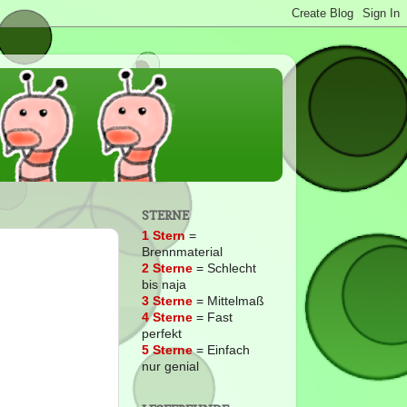
STERNE
1 Stern
=
Brennmaterial
2
Sterne
= Schlecht
bis naja
3 Sterne
= Mittelmaß
4 Sterne
= Fast
perfekt
5 Sterne
= Einfach
nur genial