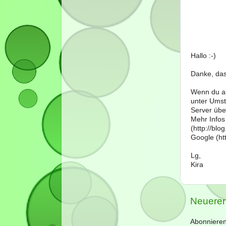
Hallo :-)
Danke, das
Wenn du au
unter Umst
Server über
Mehr Infos
(http://bl
Google (htt
Lg,
Kira
Neuerer
Abonniere