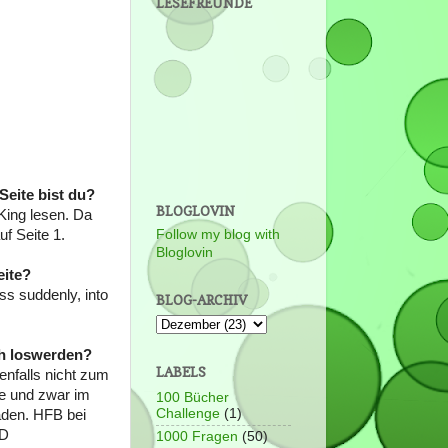
LESEFREUNDE
Seite bist du?
BLOGLOVIN
King lesen. Da
uf Seite 1.
Follow my blog with
Bloglovin
eite?
s suddenly, into
BLOG-ARCHIV
ch loswerden?
LABELS
enfalls nicht zum
be und zwar im
100 Bücher
Challenge
(1)
aden. HFB bei
XD
1000 Fragen
(50)