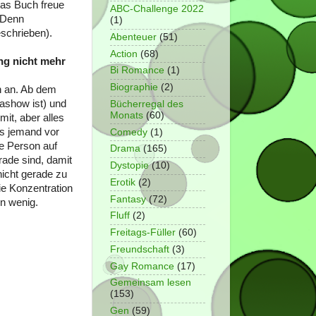
 das Buch freue
ABC-Challenge 2022
. Denn
(1)
schrieben).
Abenteuer
(51)
Action
(68)
ng nicht mehr
Bi Romance
(1)
Biographie
(2)
n an. Ab dem
ashow ist) und
Bücherregal des
Monats
(60)
it, aber alles
ss jemand vor
Comedy
(1)
ie Person auf
Drama
(165)
ade sind, damit
Dystopie
(10)
 nicht gerade zu
Erotik
(2)
ie Konzentration
Fantasy
(72)
n wenig.
Fluff
(2)
Freitags-Füller
(60)
Freundschaft
(3)
Gay Romance
(17)
Gemeinsam lesen
(153)
Gen
(59)