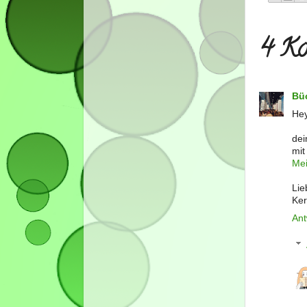
4 Ko
Bü
Hey
dei
mit
Mei
Lie
Ker
Ant