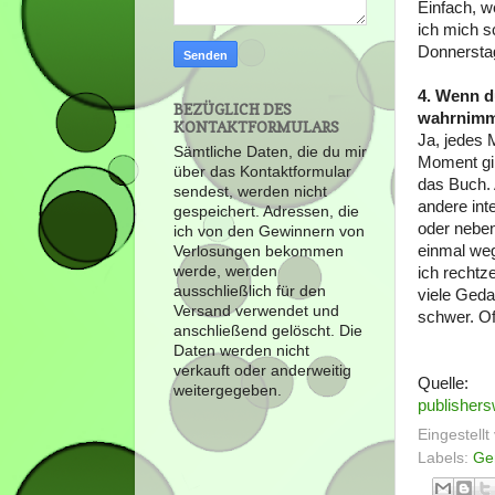
Einfach, w
ich mich s
Donnerstag
4. Wenn d
BEZÜGLICH DES
wahrnimm
KONTAKTFORMULARS
Ja, jedes 
Sämtliche Daten, die du mir
Moment gib
über das Kontaktformular
das Buch. 
sendest, werden nicht
andere int
gespeichert. Adressen, die
oder neben
ich von den Gewinnern von
einmal weg
Verlosungen bekommen
werde, werden
ich rechtze
ausschließlich für den
viele Geda
Versand verwendet und
schwer. Of
anschließend gelöscht. Die
Daten werden nicht
verkauft oder anderweitig
Quelle:
weitergegeben.
publisher
Eingestell
Labels:
Ge