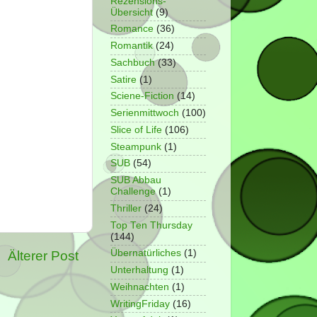
Rezensions-
Übersicht
(9)
Romance
(36)
Romantik
(24)
Sachbuch
(33)
Satire
(1)
Sciene-Fiction
(14)
Serienmittwoch
(100)
Slice of Life
(106)
Steampunk
(1)
SUB
(54)
SUB Abbau
Challenge
(1)
Thriller
(24)
Top Ten Thursday
(144)
Übernatürliches
(1)
Älterer Post
Unterhaltung
(1)
Weihnachten
(1)
WritingFriday
(16)