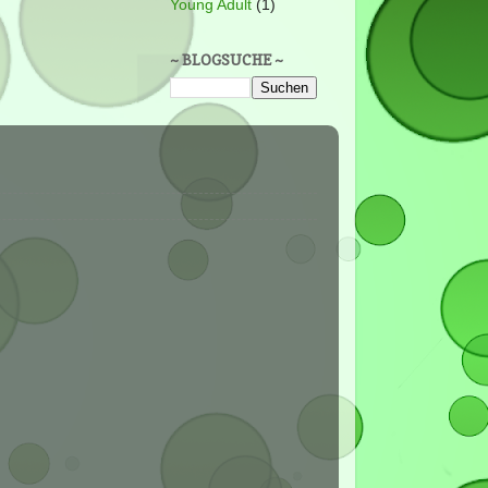
Young Adult
(1)
~ BLOGSUCHE ~