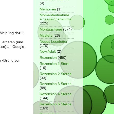
(4)
Memoiren
(1)
Momentaufnahme
eines Bücherwurms
(225)
Montagsfrage
(374)
e Meinung dazu!
Mystery
(26)
Neues Lesefutter
ulardaten (und
(170)
sse) an Google-
New Adult
(2)
Rezension
(450)
erklärung von
Rezension 1 Stern
(16)
Rezension 2 Sterne
(33)
Rezension 3 Sterne
(89)
Rezension 4 Sterne
(144)
Rezension 5 Sterne
(163)