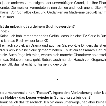
s jeden anderen vernünftigen oder unvernüftigen Grund, den ihre Pha
onnte: Die meisten vermuteten einen dunlen und noch unenthüllten P
Kains: Von Schlaflosigkeit und Gedanken an Madeleine gequält nahm
zur Hand.
llst du unbedingt zu deinem Buch loswerden?
inge: -
Kains: Ich hab immer mehr das Gefühl, dass ich eine TV-Serie in Bu
ld ich das Buch wieder lese XD
t einfach so viel, an Drama und auch an Slice-of-Life Dingen, da ist 
araus wirklich eine Serie gemacht haben. Es ist ein seltsames Gefühl
h nie. Auch frage ich mich, warum sich manche Charaktere so anstell
m das Sklaventhema geht. Sobald auch nur der Hauch von Gegenw
 ab. Uff, das ist echt richtig nervig geworden.
t du manchmal einen "Restart", irgendeine Veränderung oder N
stes Hobby - das Lesen -wieder in Schwung zu bringen?
brauche ich das tatsächlich. Ich bin dann unterwegs, hab aber keine 