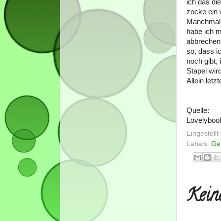
ich das di
zocke ein 
Manchmal h
habe ich m
abbrechen m
so, dass i
noch gibt, 
Stapel wird
Allein let
Quelle:
Lovelyboo
Eingestell
Labels:
Ge
Kein