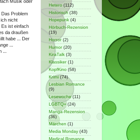
nfach Musik oder
Hetero
(112)
Historisch
(38)
e. Das Problem
ich nicht
Hopepunk
(4)
 Es ist einfach
Hörbuch-Rezension
 es da draußen
(19)
llt habe ... Der
Horror
(2)
nge ...
Humor
(20)
 ...
KiraTalk
(3)
Klassiker
(1)
KopfKino
(58)
Krimi
(74)
Lesbian Romance
(9)
Lesewoche
(11)
LGBTQ+
(24)
Manga-Rezension
(36)
Märchen
(1)
Media Monday
(43)
Medical Romance