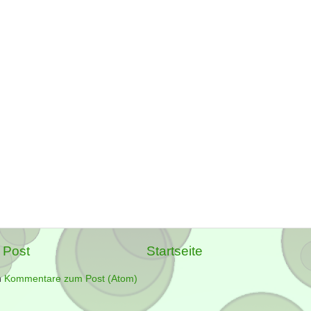
 Post
Startseite
n
Kommentare zum Post (Atom)