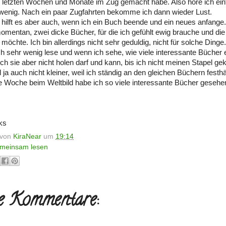
e letzten Wochen und Monate im Zug gemacht habe. Also höre ich ei
wenig. Nach ein paar Zugfahrten bekomme ich dann wieder Lust.
ilft es aber auch, wenn ich ein Buch beende und ein neues anfang
omentan, zwei dicke Bücher, für die ich gefühlt ewig brauche und die 
öchte. Ich bin allerdings nicht sehr geduldig, nicht für solche Dinge.
ch sehr wenig lese und wenn ich sehe, wie viele interessante Bücher
ich sie aber nicht holen darf und kann, bis ich nicht meinen Stapel geki
 ja auch nicht kleiner, weil ich ständig an den gleichen Büchern festhä
zte Woche beim Weltbild habe ich so viele interessante Bücher gesehen
ks
t von
KiraNear
um
19:14
meinsam lesen
e Kommentare: