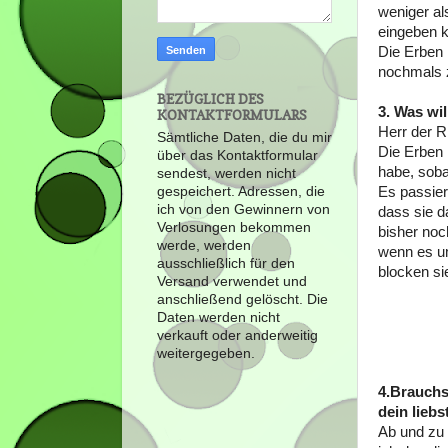
weniger al
eingeben k
Die Erben 
nochmals 
BEZÜGLICH DES
3. Was wi
KONTAKTFORMULARS
Herr der R
Sämtliche Daten, die du mir
Die Erben 
über das Kontaktformular
habe, soba
sendest, werden nicht
Es passier
gespeichert. Adressen, die
ich von den Gewinnern von
dass sie d
Verlosungen bekommen
bisher noc
werde, werden
wenn es u
ausschließlich für den
blocken sie
Versand verwendet und
anschließend gelöscht. Die
Daten werden nicht
verkauft oder anderweitig
weitergegeben.
4.Brauchs
dein lieb
Ab und zu 