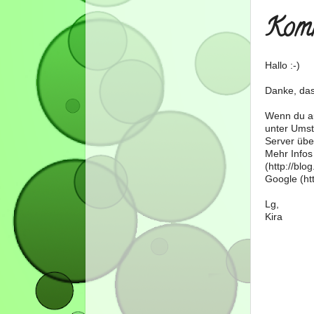
Komm
Hallo :-)
Danke, das
Wenn du au
unter Umst
Server über
Mehr Infos
(http://bl
Google (htt
Lg,
Kira