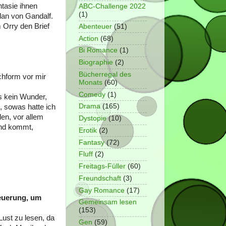
ntasie ihnen
ABC-Challenge 2022
(1)
lan von Gandalf.
 Orry den Brief
Abenteuer
(51)
Action
(68)
Bi Romance
(1)
Biographie
(2)
Bücherregal des
chform vor mir
Monats
(60)
Comedy
(1)
es kein Wunder,
Drama
(165)
, sowas hatte ich
en, vor allem
Dystopie
(10)
ind kommt,
Erotik
(2)
Fantasy
(72)
Fluff
(2)
Freitags-Füller
(60)
Freundschaft
(3)
Gay Romance
(17)
euerung, um
Gemeinsam lesen
(153)
Lust zu lesen, da
Gen
(59)