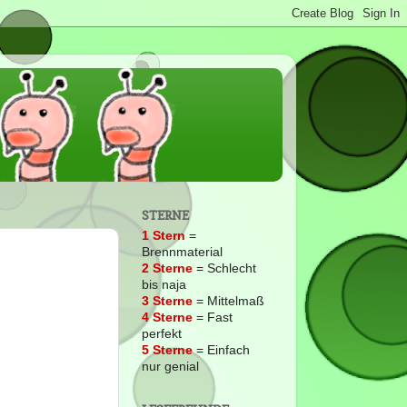
STERNE
1 Stern
=
Brennmaterial
2
Sterne
= Schlecht
bis naja
3 Sterne
= Mittelmaß
4 Sterne
= Fast
perfekt
5 Sterne
= Einfach
nur genial