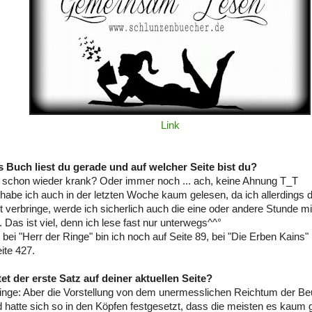
Link
s Buch liest du gerade und auf welcher Seite bist du?
in schon wieder krank? Oder immer noch ... ach, keine Ahnung T_T
 habe ich auch in der letzten Woche kaum gelesen, da ich allerdings d
tt verbringe, werde ich sicherlich auch die eine oder andere Stunde m
 Das ist viel, denn ich lese fast nur unterwegs^^°
, bei "Herr der Ringe" bin ich noch auf Seite 89, bei "Die Erben Kains"
eite 427.
tet der erste Satz auf deiner aktuellen Seite?
inge: Aber die Vorstellung von dem unermesslichen Reichtum der Beu
 hatte sich so in den Köpfen festgesetzt, dass die meisten es kaum 