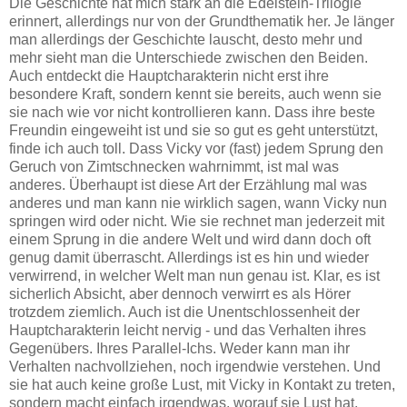
Die Geschichte hat mich stark an die Edelstein-Trilogie
erinnert, allerdings nur von der Grundthematik her. Je länger
man allerdings der Geschichte lauscht, desto mehr und
mehr sieht man die Unterschiede zwischen den Beiden.
Auch entdeckt die Hauptcharakterin nicht erst ihre
besondere Kraft, sondern kennt sie bereits, auch wenn sie
sie nach wie vor nicht kontrollieren kann. Dass ihre beste
Freundin eingeweiht ist und sie so gut es geht unterstützt,
finde ich auch toll. Dass Vicky vor (fast) jedem Sprung den
Geruch von Zimtschnecken wahrnimmt, ist mal was
anderes. Überhaupt ist diese Art der Erzählung mal was
anderes und man kann nie wirklich sagen, wann Vicky nun
springen wird oder nicht. Wie sie rechnet man jederzeit mit
einem Sprung in die andere Welt und wird dann doch oft
genug damit überrascht. Allerdings ist es hin und wieder
verwirrend, in welcher Welt man nun genau ist. Klar, es ist
sicherlich Absicht, aber dennoch verwirrt es als Hörer
trotzdem ziemlich. Auch ist die Unentschlossenheit der
Hauptcharakterin leicht nervig - und das Verhalten ihres
Gegenübers. Ihres Parallel-Ichs. Weder kann man ihr
Verhalten nachvollziehen, noch irgendwie verstehen. Und
sie hat auch keine große Lust, mit Vicky in Kontakt zu treten,
sondern macht einfach irgendwas, worauf sie Lust hat,