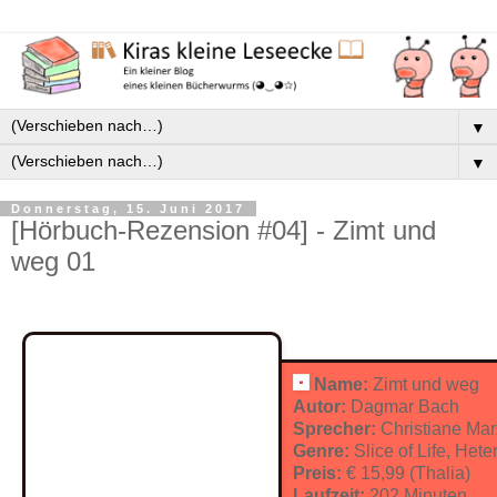
▼
▼
Donnerstag, 15. Juni 2017
[Hörbuch-Rezension #04] - Zimt und
weg 01
Name:
Zimt und weg
Autor:
Dagmar Bach
Sprecher:
Christiane Mar
Genre:
Slice of Life, Hete
Preis:
€ 15,99 (Thalia)
Laufzeit:
202 Minuten