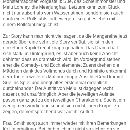
Monstermädchen vorgestellt: Sue, das Schleimmonster und
Melu Loreley, die Meerjungfrau. Letztere kann zum Glück
nicht nur außerhalb vom Wasser atmen, sondern sich auch
dank eines Rollstuhls fortbewegen - so gut es eben mit
einem Rollstuhl möglich ist.
Zur Story kann man nicht viel sagen, da die Mangareihe jetzt
gerade über eine sehr tiefe Story verfügt, sie ist in den
einzelnen Kapitel recht knapp gehalten. Das Drama hält
sich stark im Hintergrund, es ist aber auch keine Absicht
dahinter, dass es dramatisch wird. Im Vordergrund stehen
eher die Comedy- und Ecchielemente. Zuerst drehen die
Mädchen dank des Vollmonds durch und Kimihito entkommt
dem Tod ein weiteres Mal nur knapp. Anschließend kommt
Sue ins Spiel und bringt alles ersteinmal ordentlich
durcheinander. Der Auftritt von Melu ist dagegen recht
dezent und unaufdringlich. Aber die jeweiligen Auftritte
passen ganz gut zu den jeweiligen Charakteren. Sue ist ein
wenig merkwürdig und scheut sich nicht, ihren Körper zu
zeigen, dementsprechend war auf ihr Auftritt.
Frau Smith sorgt auch immer wieder mit ihren Bemerkungen
für Unterhaltung. Bei ihr bin ich mir nicht so sicher, ob sie