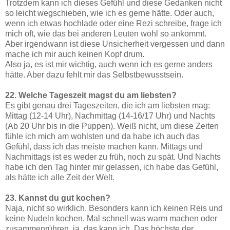
Trotzdem kann ich dieses Gefühl und diese Gedanken nicht
so leicht wegschieben, wie ich es gerne hätte. Oder auch,
wenn ich etwas hochlade oder eine Rezi schreibe, frage ich
mich oft, wie das bei anderen Leuten wohl so ankommt.
Aber irgendwann ist diese Unsicherheit vergessen und dann
mache ich mir auch keinen Kopf drum.
Also ja, es ist mir wichtig, auch wenn ich es gerne anders
hätte. Aber dazu fehlt mir das Selbstbewusstsein.
22. Welche Tageszeit magst du am liebsten?
Es gibt genau drei Tageszeiten, die ich am liebsten mag:
Mittag (12-14 Uhr), Nachmittag (14-16/17 Uhr) und Nachts
(Ab 20 Uhr bis in die Puppen). Weiß nicht, um diese Zeiten
fühle ich mich am wohlsten und da habe ich auch das
Gefühl, dass ich das meiste machen kann. Mittags und
Nachmittags ist es weder zu früh, noch zu spät. Und Nachts
habe ich den Tag hinter mir gelassen, ich habe das Gefühl,
als hätte ich alle Zeit der Welt.
23. Kannst du gut kochen?
Naja, nicht so wirklich. Besonders kann ich keinen Reis und
keine Nudeln kochen. Mal schnell was warm machen oder
zusammenrühren, ja, das kann ich. Das höchste der