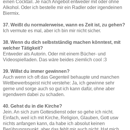
einen Cocktail. Je nach Angebot entweder mit oder ohne
Alkohol. Oder ich bestelle mir ein Radler oder irgendeinen
Biermix.
37. Weißt du normalerweise, wann es Zeit ist, zu gehen?
Ich vermute es mal, aber ich bin mir nicht sicher.
38. Wenn du dich selbstständig machen könntest, mit
welcher Tätigkeit?
Entweder als Autorin. Oder mit einem Bücher- und
Videospielladen. Das wäre beides ziemlich cool :3
39. Willst du immer gewinnen?
Auch wenn ich oft das Gegenteil behaupte und manchen
Wettbewerbsgeist nicht verstehe: Ja, ich gewinne sehr
gerne und sorge auch so gut ich kann dafür, ohne aber
irgendwem dabei zu schaden.
40. Gehst du in die Kirche?
Jein. An sich zum Gottesdienst oder so gehe ich nicht.
Einfach, weil ich mit Kirche, Religion, Glauben, Gott usw
nichts anfangen kann, da habe ich absolut keinen
Berührungspunkt, aber das fehlt mir auch nicht. Hat mich