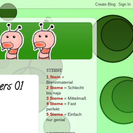
STERNE
1 Stern
=
ers 01
Brennmaterial
2
Sterne
= Schlecht
bis naja
3 Sterne
= Mittelmaß
4 Sterne
= Fast
perfekt
5 Sterne
= Einfach
nur genial