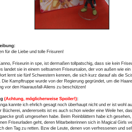
eibung:
 für die Liebe und tolle Frisuren!
no, Friseurin in spe, ist dermaßen tollpatschig, dass sie kein Friseur 
s landet sie in einem seltsamen Friseursalon, der von außen wie ein
Dort lernt sie fünf Schwestern kennen, die sich kurz darauf als die Sci
 Die Kampftruppe wurde von der Regierung gegründet, um die Haare
g vor den Haarausfall-Aliens zu beschützen!
ng
(Achtung, möglicherweise Spoiler!)
:
ga kannte ich ehrlich gesagt noch überhaupt nicht und er ist wohl a
er Bücherei, andererseits ist es auch schon wieder eine Weile her, das
gaecke groß umgesehen habe. Beim Reinblättern habe ich gesehen, 
nen Friseurladen geht, deren Mitarbeiterinnen sich in Magical Girls 
ch den Tag zu retten. Bzw die Leute, denen von verfressenen und s