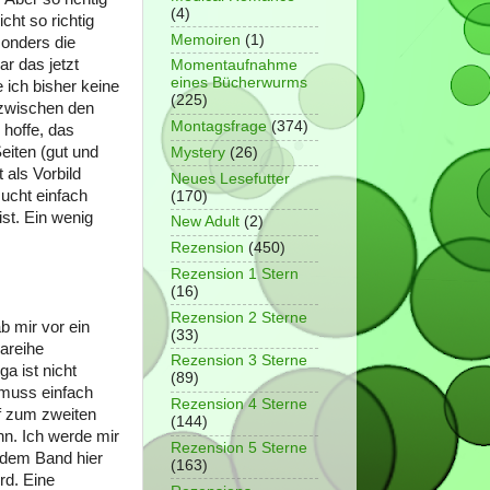
(4)
cht so richtig
Memoiren
(1)
sonders die
r das jetzt
Momentaufnahme
eines Bücherwurms
ich bisher keine
(225)
 zwischen den
Montagsfrage
(374)
 hoffe, das
eiten (gut und
Mystery
(26)
 als Vorbild
Neues Lesefutter
sucht einfach
(170)
ist. Ein wenig
New Adult
(2)
Rezension
(450)
Rezension 1 Stern
(16)
Rezension 2 Sterne
b mir vor ein
(33)
areihe
Rezension 3 Sterne
a ist nicht
(89)
 muss einfach
Rezension 4 Sterne
ff zum zweiten
(144)
n. Ich werde mir
Rezension 5 Sterne
 dem Band hier
(163)
rd. Eine