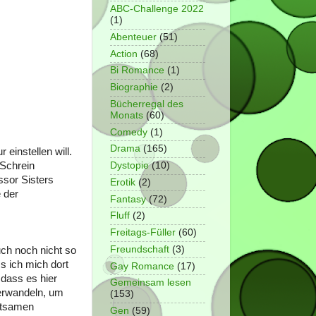
ABC-Challenge 2022
(1)
Abenteuer
(51)
Action
(68)
Bi Romance
(1)
Biographie
(2)
Bücherregal des
Monats
(60)
Comedy
(1)
Drama
(165)
einstellen will.
 Schrein
Dystopie
(10)
ssor Sisters
Erotik
(2)
 der
Fantasy
(72)
Fluff
(2)
Freitags-Füller
(60)
Freundschaft
(3)
uch noch nicht so
s ich mich dort
Gay Romance
(17)
dass es hier
Gemeinsam lesen
verwandeln, um
(153)
eltsamen
Gen
(59)