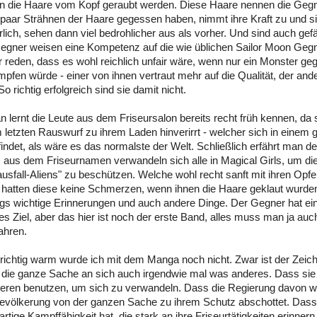
rn die Haare vom Kopf geraubt werden. Diese Haare nennen die Geg
 paar Strähnen der Haare gegessen haben, nimmt ihre Kraft zu und s
lich, sehen dann viel bedrohlicher aus als vorher. Und sind auch gefä
Gegner weisen eine Kompetenz auf die wie üblichen Sailor Moon Gegne
r reden, dass es wohl reichlich unfair wäre, wenn nur ein Monster ge
mpfen würde - einer von ihnen vertraut mehr auf die Qualität, der and
So richtig erfolgreich sind sie damit nicht.
n lernt die Leute aus dem Friseursalon bereits recht früh kennen, d
 letzten Rauswurf zu ihrem Laden hinverirrt - welcher sich in einem
indet, als wäre es das normalste der Welt. Schließlich erfährt man d
 aus dem Friseurnamen verwandeln sich alle in Magical Girls, um di
usfall-Aliens" zu beschützen. Welche wohl recht sanft mit ihren Op
hatten diese keine Schmerzen, wenn ihnen die Haare geklaut wurden.
ings wichtige Erinnerungen und auch andere Dinge. Der Gegner hat ei
s Ziel, aber das hier ist noch der erste Band, alles muss man ja auc
ahren.
 richtig warm wurde ich mit dem Manga noch nicht. Zwar ist der Zeich
die ganze Sache an sich auch irgendwie mal was anderes. Dass sie 
eren benutzen, um sich zu verwandeln. Dass die Regierung davon w
Bevölkerung von der ganzen Sache zu ihrem Schutz abschottet. Dass
artige Kampffähigkeit hat, die stark an ihre Friseurtätigkeiten erinnern.