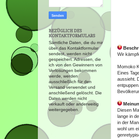
BEZÜGLICH DES
KONTAKTFORMULARS
Sämtliche Daten, die du mir
Beschr
über das Kontaktformular
sendest, werden nicht
Wir kämpfen
gespeichert. Adressen, die
ich von den Gewinnern von
Momoko Kan
Verlosungen bekommen
Eines Tage
werde, werden
aussieht. 
ausschließlich für den
entpuppen.
Versand verwendet und
Bevölkerun
anschließend gelöscht. Die
Daten werden nicht
Meinu
verkauft oder anderweitig
weitergegeben.
Diesen Man
lange in d
in der Man
wohl um ei
genretypis