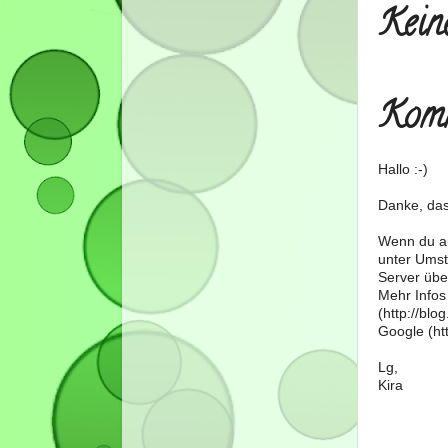
Kein
Komm
Hallo :-)
Danke, das
Wenn du au
unter Umst
Server über
Mehr Infos
(http://bl
Google (htt
Lg,
Kira