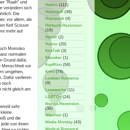
ner "Raah" und
Hetero
(112)
ie verändern sich
Historisch
(38)
hrlich. Die
Hopepunk
(4)
r, vor allem, als
gen fünf Scissor
Hörbuch-Rezension
(19)
ere mehr auf
Horror
(2)
Humor
(20)
a sich Momoko
KiraTalk
(3)
 ganz normalen
Klassiker
(1)
en Grund dafür,
KopfKino
(58)
e Menschheit vor
fern umgehen,
Krimi
(74)
 Dafür verlieren
Lesbian Romance
(9)
n noch
h nicht gleich am
Lesewoche
(11)
LGBTQ+
(24)
Manga-Rezension
enstil sehr
(36)
kleine
Märchen
(1)
eiß und die
Media Monday
(43)
 jede von ihnen
Medical Romance
 Aber so richtig