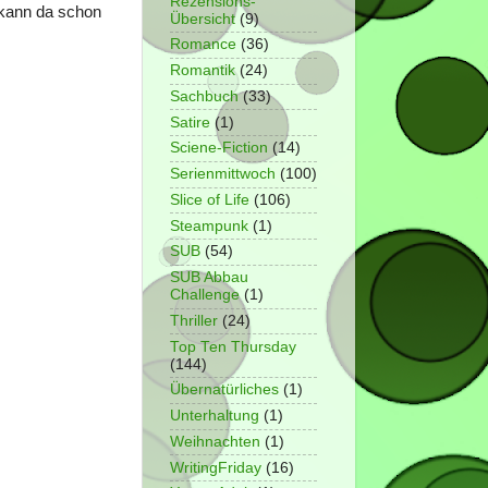
Rezensions-
 kann da schon
Übersicht
(9)
Romance
(36)
Romantik
(24)
Sachbuch
(33)
Satire
(1)
Sciene-Fiction
(14)
Serienmittwoch
(100)
Slice of Life
(106)
Steampunk
(1)
SUB
(54)
SUB Abbau
Challenge
(1)
Thriller
(24)
Top Ten Thursday
(144)
Übernatürliches
(1)
Unterhaltung
(1)
Weihnachten
(1)
WritingFriday
(16)