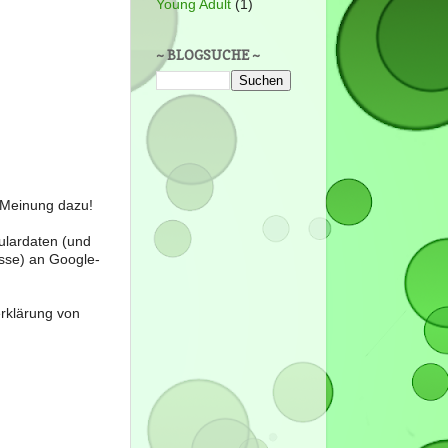
Young Adult
(1)
~ BLOGSUCHE ~
e Meinung dazu!
ulardaten (und
sse) an Google-
erklärung von