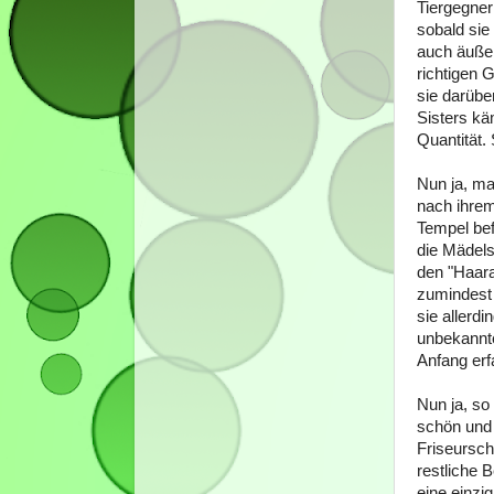
Tiergegne
sobald sie
auch äußer
richtigen 
sie darübe
Sisters kä
Quantität. 
Nun ja, ma
nach ihrem
Tempel bef
die Mädels
den "Haara
zumindest 
sie allerd
unbekannte
Anfang erf
Nun ja, so
schön und 
Friseursch
restliche 
eine einzig