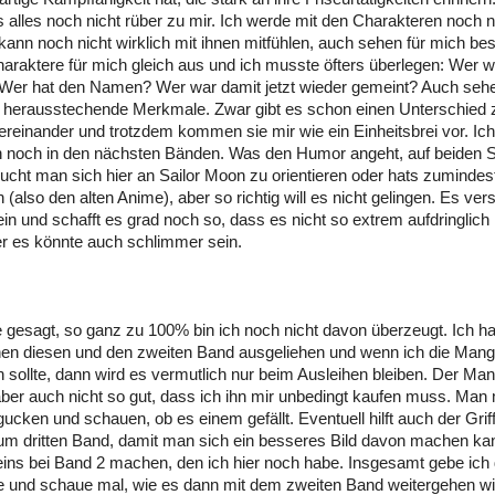
alles noch nicht rüber zu mir. Ich werde mit den Charakteren noch ni
kann noch nicht wirklich mit ihnen mitfühlen, auch sehen für mich be
araktere für mich gleich aus und ich musste öfters überlegen: Wer wa
er hat den Namen? Wer war damit jetzt wieder gemeint? Auch sehe 
 herausstechende Merkmale. Zwar gibt es schon einen Unterschied
ereinander und trotzdem kommen sie mir wie ein Einheitsbrei vor. Ich
h noch in den nächsten Bänden. Was den Humor angeht, auf beiden S
ucht man sich hier an Sailor Moon zu orientieren oder hats zumindest
also den alten Anime), aber so richtig will es nicht gelingen. Es ver
ein und schafft es grad noch so, dass es nicht so extrem aufdringlich 
r es könnte auch schlimmer sein.
e gesagt, so ganz zu 100% bin ich noch nicht davon überzeugt. Ich ha
en diesen und den zweiten Band ausgeliehen und wenn ich die Mang
n sollte, dann wird es vermutlich nur beim Ausleihen bleiben. Der Mang
aber auch nicht so gut, dass ich ihn mir unbedingt kaufen muss. Man
gucken und schauen, ob es einem gefällt. Eventuell hilft auch der Gri
um dritten Band, damit man sich ein besseres Bild davon machen kan
 eins bei Band 2 machen, den ich hier noch habe. Insgesamt gebe ich
e und schaue mal, wie es dann mit dem zweiten Band weitergehen wi