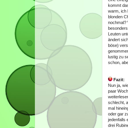
kommt das 
warm, ich 
blonden Ch
nochmal? W
besonders
Leuten unt
ändert sic
böse) vers
genommen (
lustig zu s
schon, abe
Fazit:
Nun ja, wi
paar Woch
weiterlese
schlecht, 
mal hinein
oder gar z
jedenfalls
drei Rubin