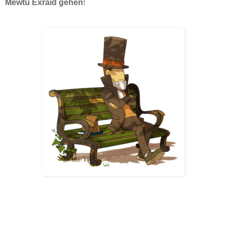
Mewtu Exraid gehen
!