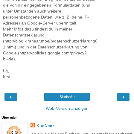
die von dir eingegebenen Formulardaten (und
unter Umständen auch weitere
personenbezogene Daten, wie z. B. deine IP-
Adresse) an Google-Server übermittelt.
Mehr Infos dazu findest du in meiner
Datenschutzerklärung
(http://blog.kiranear.moe/p/datenschutzerklarung0
1.html) und in der Datenschutzerklärung von
Google (https://policies.google.com/privacy?
hl=de).
Lg,
Kira
‹
›
Startseite
Web-Version anzeigen
Über mich
KiraNear
Ich bin ein kleiner Bücherwurm, seit meinem sechsten