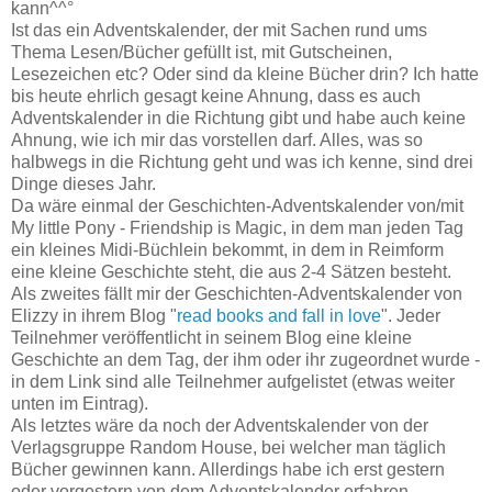
kann^^°
Ist das ein Adventskalender, der mit Sachen rund ums
Thema Lesen/Bücher gefüllt ist, mit Gutscheinen,
Lesezeichen etc? Oder sind da kleine Bücher drin? Ich hatte
bis heute ehrlich gesagt keine Ahnung, dass es auch
Adventskalender in die Richtung gibt und habe auch keine
Ahnung, wie ich mir das vorstellen darf. Alles, was so
halbwegs in die Richtung geht und was ich kenne, sind drei
Dinge dieses Jahr.
Da wäre einmal der Geschichten-Adventskalender von/mit
My little Pony - Friendship is Magic, in dem man jeden Tag
ein kleines Midi-Büchlein bekommt, in dem in Reimform
eine kleine Geschichte steht, die aus 2-4 Sätzen besteht.
Als zweites fällt mir der Geschichten-Adventskalender von
Elizzy in ihrem Blog "
read books and fall in love
". Jeder
Teilnehmer veröffentlicht in seinem Blog eine kleine
Geschichte an dem Tag, der ihm oder ihr zugeordnet wurde -
in dem Link sind alle Teilnehmer aufgelistet (etwas weiter
unten im Eintrag).
Als letztes wäre da noch der Adventskalender von der
Verlagsgruppe Random House, bei welcher man täglich
Bücher gewinnen kann. Allerdings habe ich erst gestern
oder vorgestern von dem Adventskalender erfahren,