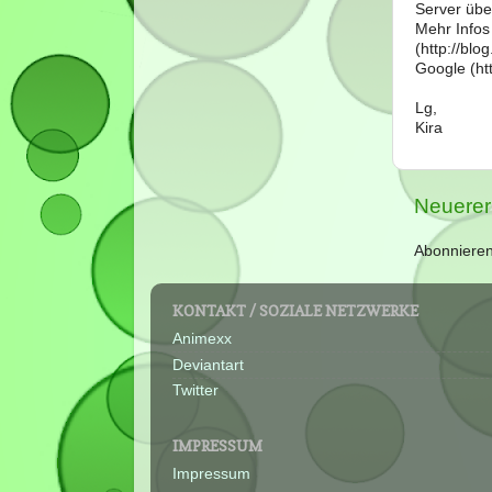
Server über
Mehr Infos
(http://bl
Google (htt
Lg,
Kira
Neuerer
Abonniere
KONTAKT / SOZIALE NETZWERKE
Animexx
Deviantart
Twitter
IMPRESSUM
Impressum