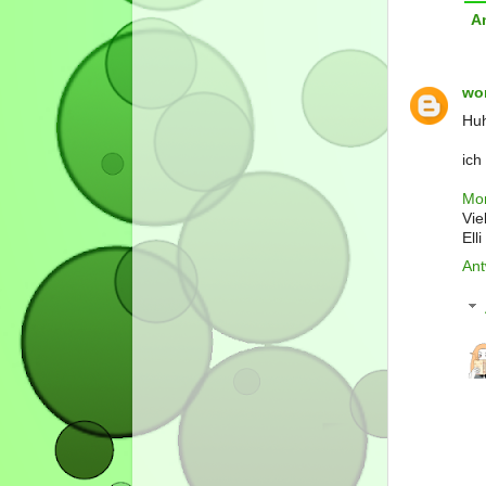
A
wo
Huh
ich
Mon
Vie
Elli
Ant