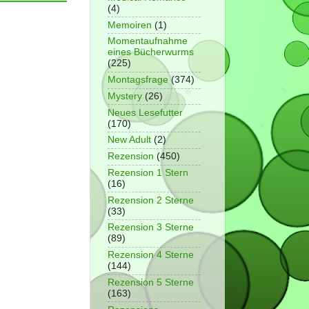
(4)
Memoiren
(1)
Momentaufnahme
eines Bücherwurms
(225)
Montagsfrage
(374)
Mystery
(26)
Neues Lesefutter
(170)
New Adult
(2)
Rezension
(450)
Rezension 1 Stern
(16)
Rezension 2 Sterne
(33)
Rezension 3 Sterne
(89)
Rezension 4 Sterne
(144)
Rezension 5 Sterne
(163)