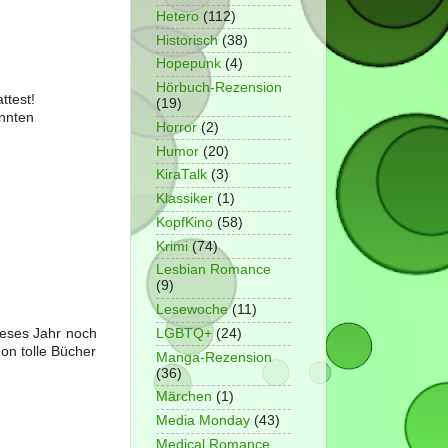
Hetero
(112)
Historisch
(38)
Hopepunk
(4)
Hörbuch-Rezension
ttest!
(19)
onnten
Horror
(2)
Humor
(20)
KiraTalk
(3)
Klassiker
(1)
KopfKino
(58)
Krimi
(74)
Lesbian Romance
(9)
Lesewoche
(11)
LGBTQ+
(24)
dieses Jahr noch
hon tolle Bücher
Manga-Rezension
(36)
Märchen
(1)
Media Monday
(43)
Medical Romance