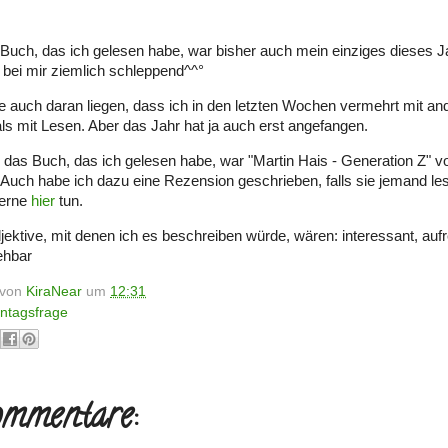
 Buch, das ich gelesen habe, war bisher auch mein einziges dieses J
s bei mir ziemlich schleppend^^°
e auch daran liegen, dass ich in den letzten Wochen vermehrt mit a
 als mit Lesen. Aber das Jahr hat ja auch erst angefangen.
, das Buch, das ich gelesen habe, war "Martin Hais - Generation Z" 
Auch habe ich dazu eine Rezension geschrieben, falls sie jemand les
gerne
hier
tun.
djektive, mit denen ich es beschreiben würde, wären: interessant, auf
ehbar
t von
KiraNear
um
12:31
ntagsfrage
mmentare: