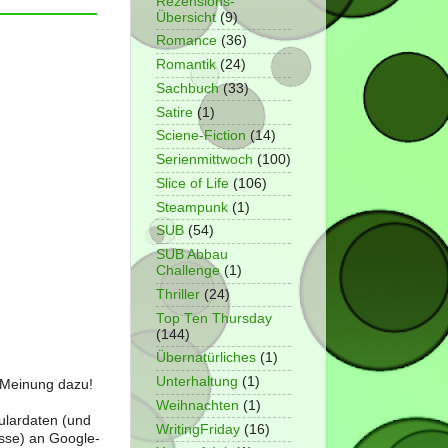
Rezensions-
Übersicht
(9)
Romance
(36)
Romantik
(24)
Sachbuch
(33)
Satire
(1)
Sciene-Fiction
(14)
Serienmittwoch
(100)
Slice of Life
(106)
Steampunk
(1)
SUB
(54)
SUB Abbau
Challenge
(1)
Thriller
(24)
Top Ten Thursday
(144)
Übernatürliches
(1)
Unterhaltung
(1)
e Meinung dazu!
Weihnachten
(1)
ulardaten (und
WritingFriday
(16)
sse) an Google-