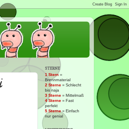
STERNE
1 Stern
=
i
Brennmaterial
2
Sterne
= Schlecht
bis naja
3 Sterne
= Mittelmaß
4 Sterne
= Fast
perfekt
5 Sterne
= Einfach
nur genial