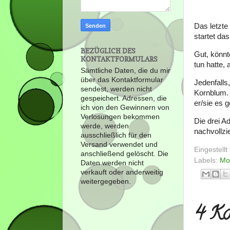
Das letzte
startet da
BEZÜGLICH DES
Gut, könnt
KONTAKTFORMULARS
tun hatte,
Sämtliche Daten, die du mir
über das Kontaktformular
Jedenfalls
sendest, werden nicht
Kornblum. 
gespeichert. Adressen, die
er/sie es 
ich von den Gewinnern von
Verlosungen bekommen
Die drei A
werde, werden
nachvollzi
ausschließlich für den
Versand verwendet und
Eingestell
anschließend gelöscht. Die
Labels:
Mo
Daten werden nicht
verkauft oder anderweitig
weitergegeben.
4 Ko