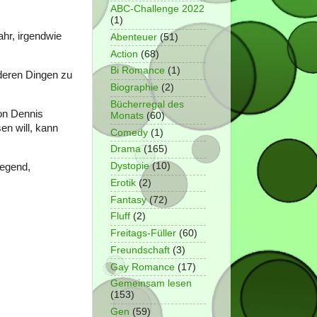
ABC-Challenge 2022
(1)
ahr, irgendwie
Abenteuer
(51)
Action
(68)
Bi Romance
(1)
nderen Dingen zu
Biographie
(2)
Bücherregal des
von Dennis
Monats
(60)
en will, kann
Comedy
(1)
Drama
(165)
Dystopie
(10)
regend,
Erotik
(2)
Fantasy
(72)
Fluff
(2)
Freitags-Füller
(60)
Freundschaft
(3)
Gay Romance
(17)
Gemeinsam lesen
(153)
Gen
(59)