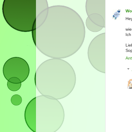
Wo
Hey
wie
Ich
Lie
Sop
Ant