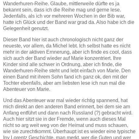
Wanderhuren-Reihe. Glaube, mittlerweile dürfte es ja
bekannt sein, dass ich die Reihe mag und gerne lese.
Jedenfalls, als ich vor mehreren Wochen in der Bib war,
hatte ich Glück und der Band war grad da. Also habe ich die
Gelegenheit genutzt.
Dieser Band hier ist auch chronologisch nicht ganz der
neueste, vor allem, da Michel lebt. Ich selbst hatte es nicht
mehr in der aktiven Ernnerung, aber ich finde es cool, dass
sich auch der Band wieder auf Marie konzentriert. Ihre
Kinder sind alle schwer in Ordnung, aber ich finde, die
Wanderhuren-Reihe steht und lebt einfach von Marie. Den
einen Band mit ihrem Sohn fand ich ganz ok, den mit der
Tochter ebenfalls, aber am liebsten lese ich nun mal die
Abenteuer von Marie.
Und das Abenteuer war mal wieder richtig spannend, hat
mich direkt an den anderen Band erinnert, bei dem sie am
Anfang entführt und dann nach Russland (?) gebracht wird.
Auch hier sitzt sie in der Fremde, wenn auch dieses Mal
nicht so arg weit weg von der Heimat und muss schauen,
wie sie zurechtkommt. Überhaupt ist es wieder eine typische
Iny Lorentz Geschichte, man merkt, wer die Guten und wer