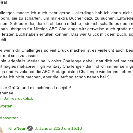
Kira!
llenges mache ich auch sehr gerne - allerdings hab ich dann nicht
porn, sie zu schaffen, um mir extra Bücher dazu zu suchen. Entwed
nem SuB oder die, die ich eh lesen möchte, oder ich schaffe es eben ni
 hab übrigens für Nicoles ABC Challenge witzigerweise auch grade 
 letzten Buchstaben erfüllen können. Das war Glück mit dem Buch, so
ehlt.
r wenn dir Challenges so viel Druck machen ist es vielleicht auch bes
r mal sein zu lassen.
 bin jedenfalls wieder bei Nicoles Challenge dabei, natürlich bei mein
tmagies makabrer High Fantasy Challenge - die find ich immer sehr ge
 ja und Favola hat die ABC Protagonisten Challenge wieder ins Leben 
ollte ich nicht machen, aber die läuft so schön neben bei :)
bste Grüße und ein schönes Lesejahr!
eshanee
n Jahresrückblick
worten
Antworten
KiraNear
8. Januar 2023 um 16:13