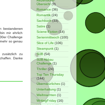
Rezensions-
Übersicht
(9)
Romance
(36)
Romantik
(24)
Sachbuch
(33)
Satire
(1)
en bestandenen
Sciene-Fiction
(14)
in mir ehrlich
 100er Challenge
Serienmittwoch
(100)
t mehr so genau
Slice of Life
(106)
Steampunk
(1)
 zusätzlich zu
SUB
(54)
chaffen. Danke
SUB Abbau
Challenge
(1)
Thriller
(24)
Top Ten Thursday
(144)
Übernatürliches
(1)
Unterhaltung
(1)
Weihnachten
(1)
WritingFriday
(16)