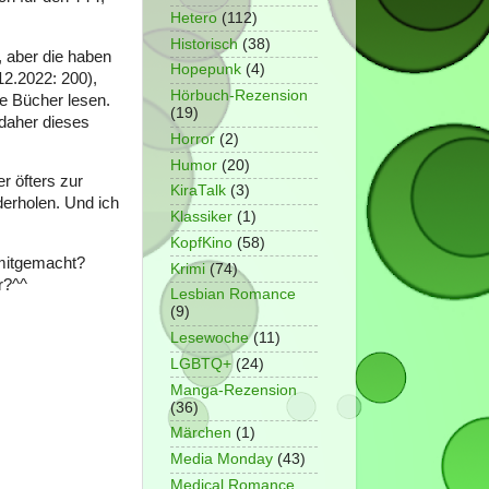
Hetero
(112)
Historisch
(38)
, aber die haben
Hopepunk
(4)
12.2022: 200),
Hörbuch-Rezension
ie Bücher lesen.
(19)
daher dieses
Horror
(2)
Humor
(20)
r öfters zur
KiraTalk
(3)
derholen. Und ich
Klassiker
(1)
KopfKino
(58)
 mitgemacht?
Krimi
(74)
r?^^
Lesbian Romance
(9)
Lesewoche
(11)
LGBTQ+
(24)
Manga-Rezension
(36)
Märchen
(1)
Media Monday
(43)
Medical Romance