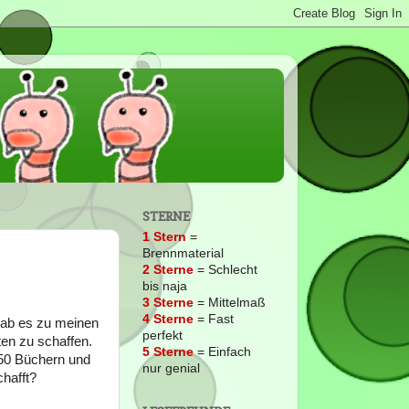
STERNE
1 Stern
=
Brennmaterial
2
Sterne
= Schlecht
bis naja
3 Sterne
= Mittelmaß
4 Sterne
= Fast
gab es zu meinen
perfekt
ten zu schaffen.
5 Sterne
= Einfach
 50 Büchern und
nur genial
chafft?