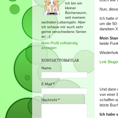
Doch wie s
Ich bin ein
kleiner
Nun, diese
Bücherwurm,
seit meinem
Ich hatte 
sechsten Lebensjahr. Aber
um die 50-
ich schaue mir auch sehr
daneben 
gerne verschiedene Serien
an :-)
Mein Stan
Mein Profil vollständig
beide Punk
anzeigen
Wiederhole
KONTAKTFORMULAR
Link Bloge
Name
E-Mail
*
Und dann n
von einer 
schaffen w
Nachricht
*
letzte Buch
Ich habe 