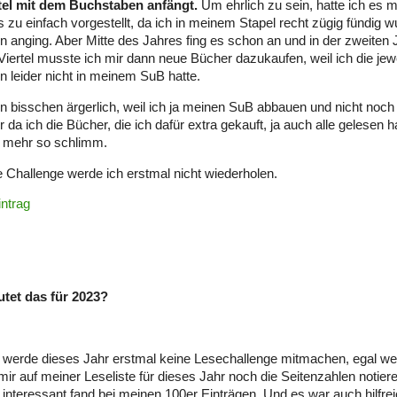
tel mit dem Buchstaben anfängt.
Um ehrlich zu sein, hatte ich es 
 zu einfach vorgestellt, da ich in meinem Stapel recht zügig fündig w
 anging. Aber Mitte des Jahres fing es schon an und in der zweiten 
 Viertel musste ich mir dann neue Bücher dazukaufen, weil ich die jew
 leider nicht in meinem SuB hatte.
n bisschen ärgerlich, weil ich ja meinen SuB abbauen und nicht noch
r da ich die Bücher, die ich dafür extra gekauft, ja auch alle gelesen 
t mehr so schlimm.
 Challenge werde ich erstmal nicht wiederholen.
intrag
tet das für 2023?
h werde dieses Jahr erstmal keine Lesechallenge mitmachen, egal wel
mir auf meiner Leseliste für dieses Jahr noch die Seitenzahlen notiere
 interessant fand bei meinen 100er Einträgen. Und es war auch hilfrei