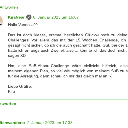
Antworten
KiraNear
8. Januar 2023 um 16:07
Hallo Vanessa^^
Das ist doch klasse, erstmal herzlichen Glückwunsch zu dein
Challenges! Vor allem das mit der 15 Wochen Challenge, ich b
gesagt nicht sicher, ob ich die auch geschafft hätte. Gut, bei der
hatte ich anfangs auch Zweifel, also ... könnte ich das doch nich
sagen XD
Hm, eine SuB-Abbau-Challenge wäre vielleicht hilfreich, also
meinem eigenen Plan, so viel wie möglich von meinem SuB zu s
für die Anregung, dann schau ich mir das gleich mal an :-)
Liebe Grüße,
Kira
ntworten
ltenwanderer
7. Januar 2023 um 17:33