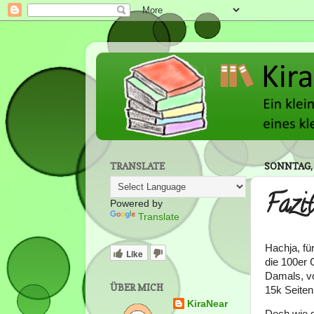
TRANSLATE
SONNTAG, 
Fazi
Powered by
Translate
Hachja, fü
Like
die 100er 
Damals, vo
ÜBER MICH
15k Seiten
KiraNear