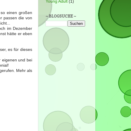
Young Adult
(1)
 so einen großen
~ BLOGSUCHE ~
er passen die von
cht...
noch im Dezember
nst hätte er eben
ser, es für dieses
er eigenen und bei
nial!
gerufen. Mehr als