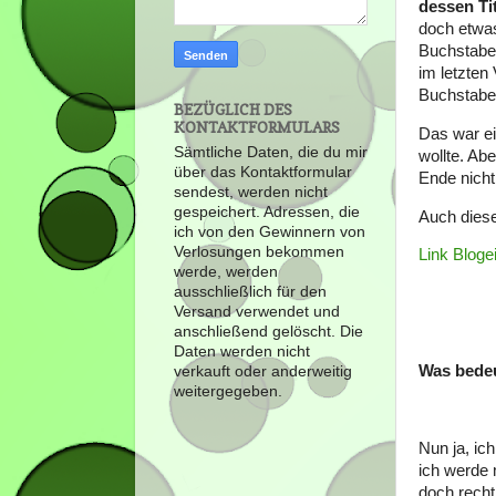
dessen Ti
doch etwas
Buchstaben
im letzten
Buchstaben
BEZÜGLICH DES
KONTAKTFORMULARS
Das war ei
Sämtliche Daten, die du mir
wollte. Abe
über das Kontaktformular
Ende nich
sendest, werden nicht
gespeichert. Adressen, die
Auch diese
ich von den Gewinnern von
Verlosungen bekommen
Link Bloge
werde, werden
ausschließlich für den
Versand verwendet und
anschließend gelöscht. Die
Daten werden nicht
Was bedeu
verkauft oder anderweitig
weitergegeben.
Nun ja, ic
ich werde 
doch recht