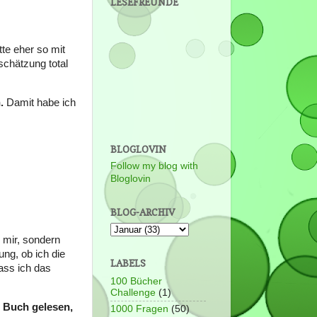
LESEFREUNDE
te eher so mit
schätzung total
.
Damit habe ich
BLOGLOVIN
Follow my blog with
Bloglovin
BLOG-ARCHIV
 mir, sondern
ung, ob ich die
LABELS
dass ich das
100 Bücher
Challenge
(1)
n Buch gelesen,
1000 Fragen
(50)