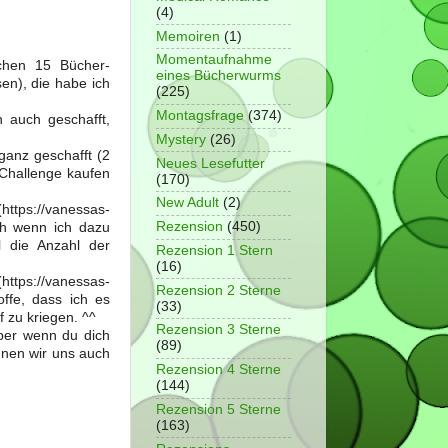
(4)
Memoiren
(1)
Momentaufnahme
ochen 15 Bücher-
eines Bücherwurms
n), die habe ich
(225)
Montagsfrage
(374)
 auch geschafft,
Mystery
(26)
ganz geschafft (2
Neues Lesefutter
 Challenge kaufen
(170)
New Adult
(2)
ps://vanessas-
Rezension
(450)
uch wenn ich dazu
 die Anzahl der
Rezension 1 Stern
(16)
://vanessas-
Rezension 2 Sterne
offe, dass ich es
(33)
 zu kriegen. ^^
Rezension 3 Sterne
ber wenn du dich
(89)
nnen wir uns auch
Rezension 4 Sterne
(144)
Rezension 5 Sterne
(163)