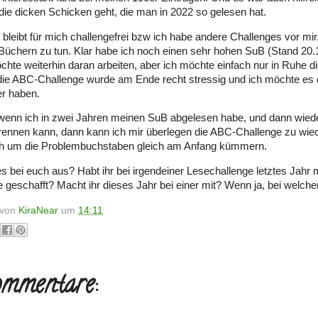
die dicken Schicken geht, die man in 2022 so gelesen hat.
 bleibt für mich challengefrei bzw ich habe andere Challenges vor mir
 Büchern zu tun. Klar habe ich noch einen sehr hohen SuB (Stand 20.
chte weiterhin daran arbeiten, aber ich möchte einfach nur in Ruhe d
die ABC-Challenge wurde am Ende recht stressig und ich möchte es 
er haben.
, wenn ich in zwei Jahren meinen SuB abgelesen habe, und dann wiede
 rennen kann, dann kann ich mir überlegen die ABC-Challenge zu wie
h um die Problembuchstaben gleich am Anfang kümmern.
es bei euch aus? Habt ihr bei irgendeiner Lesechallenge letztes Jahr
ie geschafft? Macht ihr dieses Jahr bei einer mit? Wenn ja, bei welche
t von
KiraNear
um
14:11
mmentare: