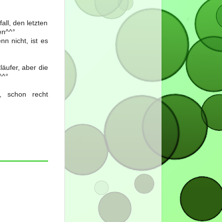
all, den letzten
en^^°
n nicht, ist es
läufer, aber die
^^°
, schon recht