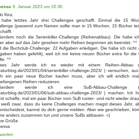
nessa
6. Januar 2023 um 20:30
lo Kira,
 habe letztes Jahr drei Challenges geschafft. Einmal die 15 W
llenge (passend zum Namen sollte man in 15 Wochen, 15 Bücher lese
chafft.
erdem noch die Serienkiller-Challenge (Reihenabbau): Die habe ich
der aber auf das Jahr gesehen mehr Reihen begonnen als beendet. ^^
 die Buchclub-Challenge: 22 Aufgaben erledigen. Die habe ich nicht 
gaben haben gefehlt), weil ich mir keine neuen Bücher extra für die
lte. ^^
eses Jahr werde ich es wieder mit einem Reihen-Abbau (htt
eraturblog.de/2023/01/04/serienkiller-challenge-2023/ ) versuchen, a
ch ein paar neue Bücher kaufen muss, aber ich will endlich mal
efangenen Reihen reduzieren.
ßerdem werde ich eine SuB-Abbau-Challenge (https
eraturblog.de/2023/01/06/sub-abbau-challenge-2023/ ) machen. Ich h
it schaffe, mal ein paar Bücher vom SuB runter- und nicht wieder drauf
 weiß zwar, dass du keine Challenges machen magst dieses Jahr, a
ntscheidest, kannst du dich gerne melden. Aber wie geschrieben, kö
ne anders zusammen tun und unsere SuBs abbauen. =)
be Grüße
nessa
worten