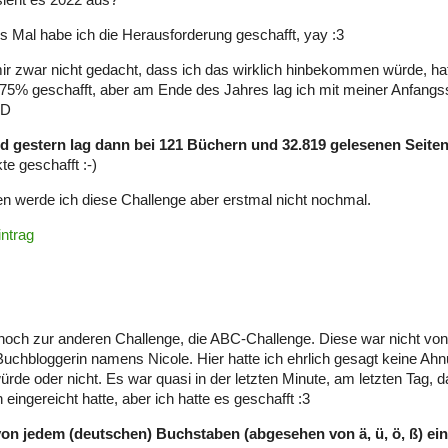
ieht es 2022 aus?
s Mal habe ich die Herausforderung geschafft, yay :3
mir zwar nicht gedacht, dass ich das wirklich hinbekommen würde, hat
75% geschafft, aber am Ende des Jahres lag ich mit meiner Anfangs
XD
d gestern lag dann bei 121 Büchern und 32.819 gelesenen Seiten
te geschafft :-)
n werde ich diese Challenge aber erstmal nicht nochmal.
intrag
och zur anderen Challenge, die ABC-Challenge. Diese war nicht von
Buchbloggerin namens Nicole. Hier hatte ich ehrlich gesagt keine Ahn
ürde oder nicht. Es war quasi in der letzten Minute, am letzten Tag, 
 eingereicht hatte, aber ich hatte es geschafft :3
von jedem (deutschen) Buchstaben (abgesehen von ä, ü, ö, ß) ei