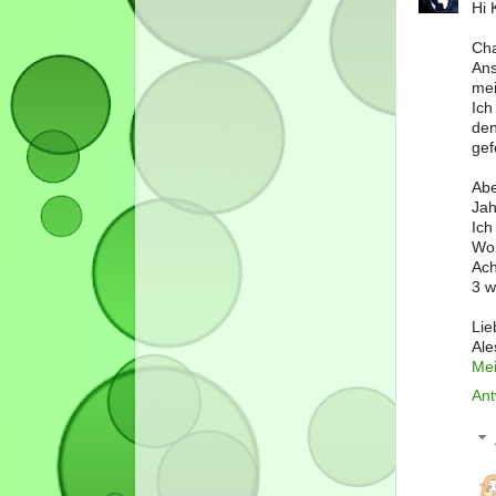
Hi 
Cha
Ans
mei
Ich
den
gef
Abe
Jah
Ich
Wor
Ach
3 w
Lie
Al
Mei
Ant