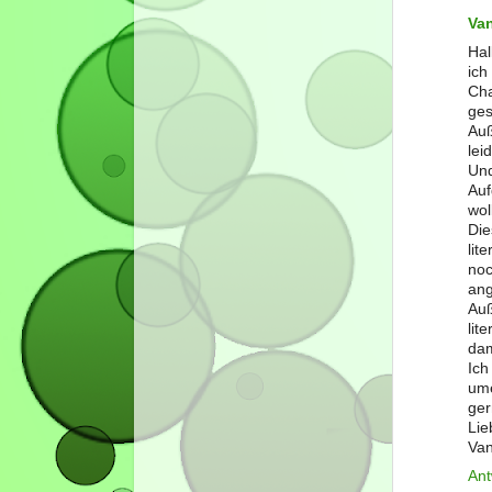
Va
Hal
ich
Cha
ges
Auß
lei
Und
Auf
wol
Di
lit
no
ang
Au
lit
dam
Ich
ume
ger
Lie
Va
Ant