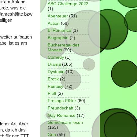
mir am Anfang
ABC-Challenge 2022
urde, was die
(1)
Jahreshälfte bzw
Abenteuer
(51)
eiligen
Action
(68)
Bi Romance
(1)
 weiter aufbauen
Biographie
(2)
habe, ist es am
Bücherregal des
Monats
(60)
Comedy
(1)
Drama
(165)
Dystopie
(10)
Erotik
(2)
Fantasy
(72)
Fluff
(2)
Freitags-Füller
(60)
Freundschaft
(3)
Gay Romance
(17)
Gemeinsam lesen
cher Art. Aber
(153)
n, da ich das
Gen
(59)
ch für den TTT,