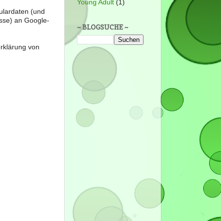
Young Adult
(1)
ulardaten (und
sse) an Google-
~ BLOGSUCHE ~
erklärung von