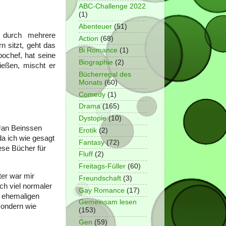
ABC-Challenge 2022
(1)
Abenteuer
(51)
t durch mehrere
Action
(68)
n sitzt, geht das
Bi Romance
(1)
pochef, hat seine
Biographie
(2)
ießen, mischt er
Bücherregal des
Monats
(60)
Comedy
(1)
Drama
(165)
Dystopie
(10)
 Jan Beinssen
Erotik
(2)
a ich wie gesagt
Fantasy
(72)
ese Bücher für
Fluff
(2)
Freitags-Füller
(60)
ter war mir
Freundschaft
(3)
ch viel normaler
Gay Romance
(17)
e ehemaligen
Gemeinsam lesen
 sondern wie
(153)
Gen
(59)