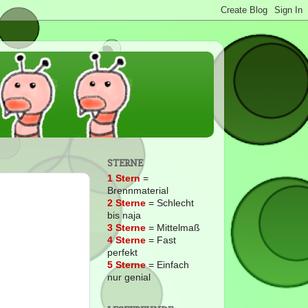
STERNE
1 Stern
=
Brennmaterial
2
Sterne
= Schlecht
bis naja
3 Sterne
= Mittelmaß
4 Sterne
= Fast
perfekt
5 Sterne
= Einfach
nur genial