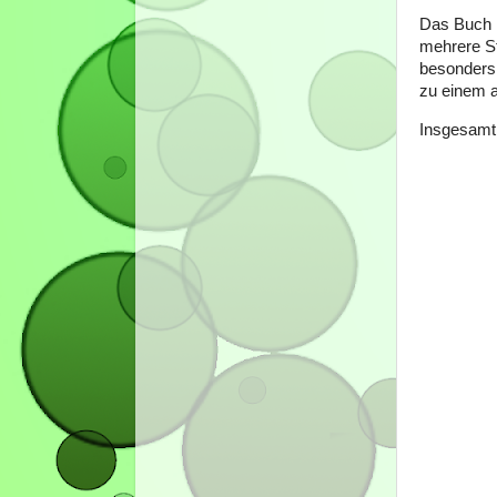
Das Buch i
mehrere St
besonders 
zu einem a
Insgesamt