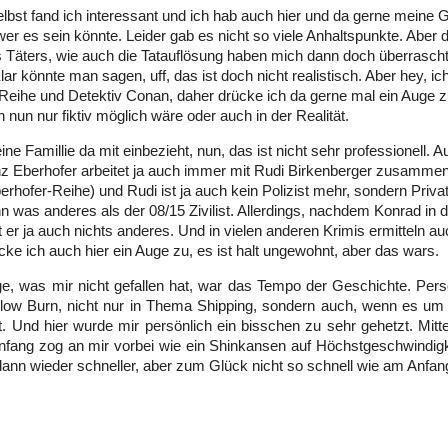
elbst fand ich interessant und ich hab auch hier und da gerne meine
er es sein könnte. Leider gab es nicht so viele Anhaltspunkte. Aber 
s Täters, wie auch die Tatauflösung haben mich dann doch überrasch
lar könnte man sagen, uff, das ist doch nicht realistisch. Aber hey, ic
Reihe und Detektiv Conan, daher drücke ich da gerne mal ein Auge z
 nun nur fiktiv möglich wäre oder auch in der Realität.
ne Famillie da mit einbezieht, nun, das ist nicht sehr professionell. 
nz Eberhofer arbeitet ja auch immer mit Rudi Birkenberger zusammen
erhofer-Reihe) und Rudi ist ja auch kein Polizist mehr, sondern Privat
nn was anderes als der 08/15 Zivilist. Allerdings, nachdem Konrad in 
t er ja auch nichts anderes. Und in vielen anderen Krimis ermitteln auc
ücke ich auch hier ein Auge zu, es ist halt ungewohnt, aber das wars.
e, was mir nicht gefallen hat, war das Tempo der Geschichte. Persö
low Burn, nicht nur in Thema Shipping, sondern auch, wenn es um 
t. Und hier wurde mir persönlich ein bisschen zu sehr gehetzt. Mitt
nfang zog an mir vorbei wie ein Shinkansen auf Höchstgeschwindig
ann wieder schneller, aber zum Glück nicht so schnell wie am Anfan