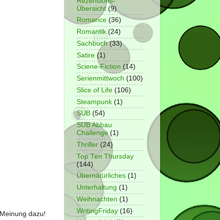
Rezensions-
Übersicht
(9)
Romance
(36)
Romantik
(24)
Sachbuch
(33)
Satire
(1)
Sciene-Fiction
(14)
Serienmittwoch
(100)
Slice of Life
(106)
Steampunk
(1)
SUB
(54)
SUB Abbau
Challenge
(1)
Thriller
(24)
Top Ten Thursday
(144)
Übernatürliches
(1)
Unterhaltung
(1)
Weihnachten
(1)
WritingFriday
(16)
e Meinung dazu!