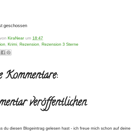
bst geschossen
t von
KiraNear
um
18:47
ion
,
Krimi
,
Rezension
,
Rezension 3 Sterne
e Kommentare:
entar veröffentlichen
s du diesen Blogeintrag gelesen hast - ich freue mich schon auf dein