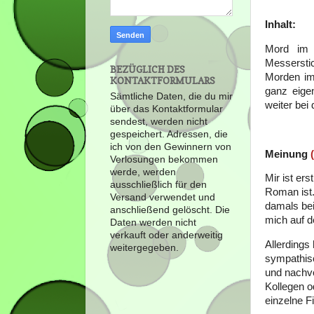
Inhalt:
Mord im 
Messerstic
BEZÜGLICH DES
Morden im 
KONTAKTFORMULARS
ganz eige
Sämtliche Daten, die du mir
weiter bei
über das Kontaktformular
sendest, werden nicht
gespeichert. Adressen, die
ich von den Gewinnern von
Meinung
Verlosungen bekommen
werde, werden
Mir ist er
ausschließlich für den
Roman ist.
Versand verwendet und
damals bei
anschließend gelöscht. Die
mich auf d
Daten werden nicht
verkauft oder anderweitig
Allerdings
weitergegeben.
sympathisc
und nachvo
Kollegen od
einzelne Fi