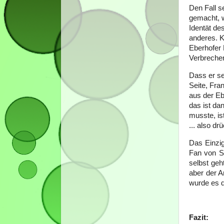
Den Fall s
gemacht, w
Identät de
anderes. K
Eberhofer 
Verbrechen
Dass er sei
Seite, Fra
aus der Eb
das ist da
musste, is
... also dr
Das Einzig
Fan von S
selbst geh
aber der A
wurde es d
Fazit: