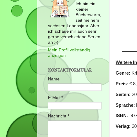
Ich bin ein
kleiner
Bücherwurm,
seit meinem
sechsten Lebensjahr. Aber
ich schaue mir auch sehr
gerne verschiedene Serien
an :-)
Mein Profil vollständig
anzeigen
Weitere I
KONTAKTFORMULAR
Genre:
Kri
Name
Preis:
€ 8,
Seiten:
20
E-Mail
*
Sprache:
ISBN:
‎ 97
Nachricht
*
Verlag:
20