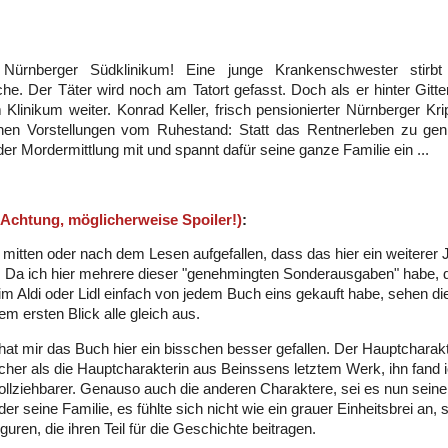
Nürnberger Südklinikum! Eine junge Krankenschwester stirb
he. Der Täter wird noch am Tatort gefasst. Doch als er hinter Gitter
Klinikum weiter. Konrad Keller, frisch pensionierter Nürnberger Kri
nen Vorstellungen vom Ruhestand: Statt das Rentnerleben zu gen
 der Mordermittlung mit und spannt dafür seine ganze Familie ein ...
(Achtung, möglicherweise Spoiler!)
:
st mitten oder nach dem Lesen aufgefallen, dass das hier ein weiterer
 Da ich hier mehrere dieser "genehmingten Sonderausgaben" habe, d
m Aldi oder Lidl einfach von jedem Buch eins gekauft habe, sehen di
em ersten Blick alle gleich aus.
 hat mir das Buch hier ein bisschen besser gefallen. Der Hauptcharak
her als die Hauptcharakterin aus Beinssens letztem Werk, ihn fand i
llziehbarer. Genauso auch die anderen Charaktere, sei es nun sein
er seine Familie, es fühlte sich nicht wie ein grauer Einheitsbrei an,
guren, die ihren Teil für die Geschichte beitragen.