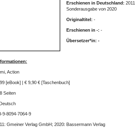
Erschienen in Deutschland:
2011
Sonderausgabe von 2020
Originaltitel:
-
Erschienen in -:
-
Übersetzer*in: -
nformationen:
mi, Action
99 [eBook] | € 9,90 € [Taschenbuch]
8 Seiten
Deutsch
8-9-8094-7064-9
11: Gmeiner Verlag GmbH; 2020: Bassermann Verlag