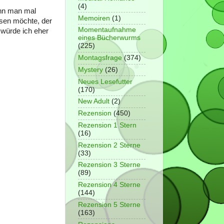
(4)
enn man mal
Memoiren
(1)
esen möchte, der
Momentaufnahme
 würde ich eher
eines Bücherwurms
(225)
Montagsfrage
(374)
Mystery
(26)
Neues Lesefutter
(170)
New Adult
(2)
Rezension
(450)
Rezension 1 Stern
(16)
Rezension 2 Sterne
(33)
Rezension 3 Sterne
(89)
Rezension 4 Sterne
(144)
Rezension 5 Sterne
(163)