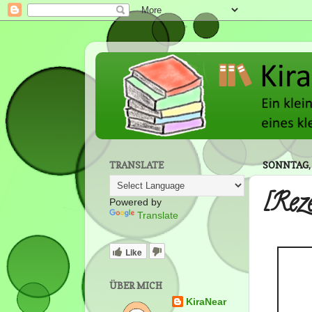
TRANSLATE
SONNTAG, 
[Rez
Powered by
Translate
Like
ÜBER MICH
KiraNear