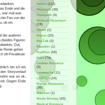
 Gedanken
Hetero
(112)
das Ende und die
Historisch
(38)
t, war mal was
Hopepunk
(4)
h bin Fan von der
Hörbuch-Rezension
u, ob ein
(19)
Horror
(2)
Auf der anderen
Humor
(20)
 (beides Figuren
KiraTalk
(3)
detektiv. Gut,
Klassiker
(1)
die Rente gehen
KopfKino
(58)
h oft Privatleute
Krimi
(74)
Lesbian Romance
nlich bin ich ein
(9)
den Storyverlauf
Lesewoche
(11)
endrin war es ok,
LGBTQ+
(24)
keit. Gegen Ende
Manga-Rezension
g.
(36)
Märchen
(1)
Media Monday
(43)
Medical Romance