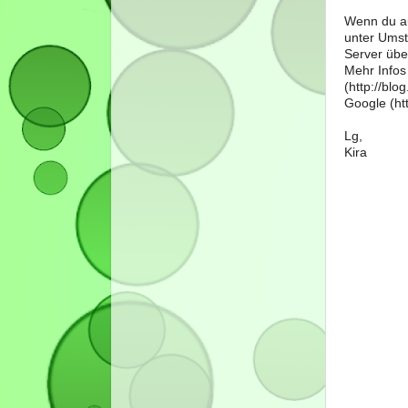
Wenn du au
unter Umst
Server über
Mehr Infos
(http://bl
Google (htt
Lg,
Kira