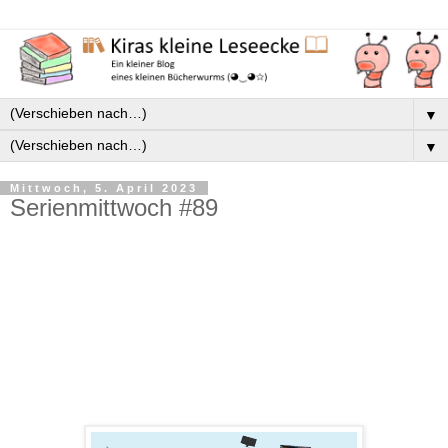
▼
▼
Mittwoch, 5. April 2023
Serienmittwoch #89