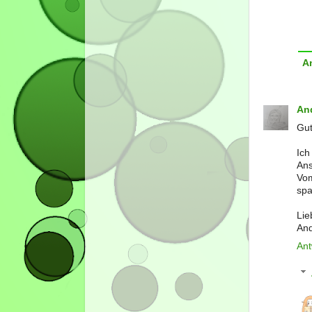
A
An
Gut
Ich
Ans
Vom
spa
Lie
An
Ant