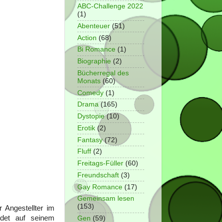
ABC-Challenge 2022
(1)
Abenteuer
(51)
Action
(68)
Bi Romance
(1)
Biographie
(2)
Bücherregal des
Monats
(60)
Comedy
(1)
Drama
(165)
Dystopie
(10)
Erotik
(2)
Fantasy
(72)
Fluff
(2)
Freitags-Füller
(60)
Freundschaft
(3)
Gay Romance
(17)
Gemeinsam lesen
(153)
 Angestellter im
ndet auf seinem
Gen
(59)