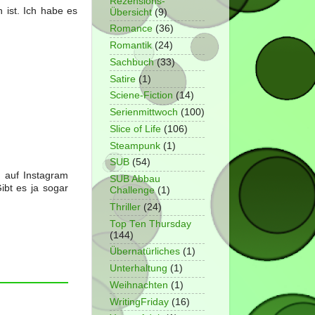
Rezensions-
 ist. Ich habe es
Übersicht
(9)
Romance
(36)
Romantik
(24)
Sachbuch
(33)
Satire
(1)
Sciene-Fiction
(14)
Serienmittwoch
(100)
Slice of Life
(106)
Steampunk
(1)
SUB
(54)
h auf Instagram
SUB Abbau
ibt es ja sogar
Challenge
(1)
Thriller
(24)
Top Ten Thursday
(144)
Übernatürliches
(1)
Unterhaltung
(1)
Weihnachten
(1)
WritingFriday
(16)