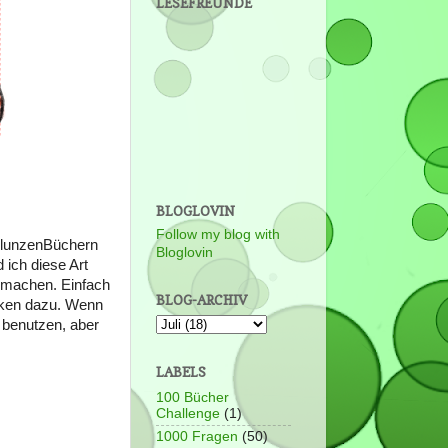
LESEFREUNDE
BLOGLOVIN
Follow my blog with
hlunzenBüchern
Bloglovin
 ich diese Art
u machen. Einfach
BLOG-ARCHIV
nken dazu. Wenn
 benutzen, aber
LABELS
100 Bücher
Challenge
(1)
1000 Fragen
(50)