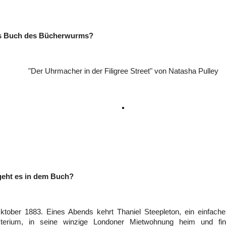
es Buch des Bücherwurms?
"Der Uhrmacher in der Filigree Street" von Natasha Pulley
eht es in dem Buch?
tober 1883. Eines Abends kehrt Thaniel Steepleton, ein einfacher
sterium, in seine winzige Londoner Mietwohnung heim und fi