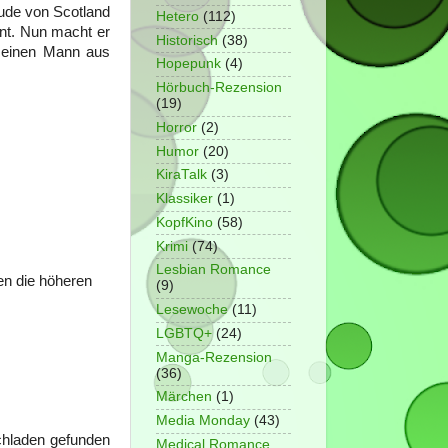
ude von Scotland
Hetero
(112)
nt. Nun macht er
Historisch
(38)
, einen Mann aus
Hopepunk
(4)
Hörbuch-Rezension
(19)
Horror
(2)
Humor
(20)
KiraTalk
(3)
Klassiker
(1)
KopfKino
(58)
Krimi
(74)
Lesbian Romance
en die höheren
(9)
Lesewoche
(11)
LGBTQ+
(24)
Manga-Rezension
(36)
Märchen
(1)
Media Monday
(43)
chladen gefunden
Medical Romance