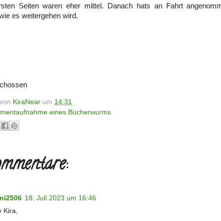
rsten Seiten waren eher mittel. Danach hats an Fahrt angenomm
wie es weitergehen wird.
schossen
t von
KiraNear
um
14:31
mentaufnahme eines Bücherwurms
mmentare:
ni2506
18. Juli 2023 um 16:46
 Kira,