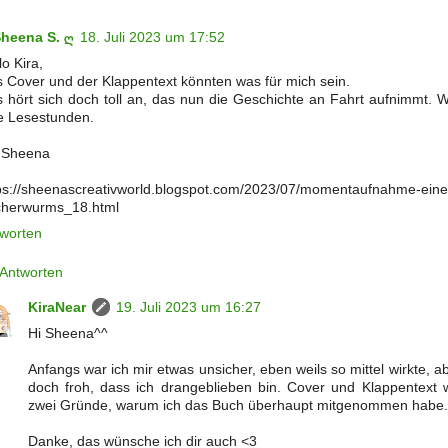
Sheena S. ღ
18. Juli 2023 um 17:52
lo Kira,
 Cover und der Klappentext könnten was für mich sein.
 hört sich doch toll an, das nun die Geschichte an Fahrt aufnimmt. 
le Lesestunden.
 Sheena
ps://sheenascreativworld.blogspot.com/2023/07/momentaufnahme-eine
cherwurms_18.html
worten
Antworten
KiraNear
19. Juli 2023 um 16:27
Hi Sheena^^
Anfangs war ich mir etwas unsicher, eben weils so mittel wirkte, a
doch froh, dass ich drangeblieben bin. Cover und Klappentext 
zwei Gründe, warum ich das Buch überhaupt mitgenommen habe.
Danke, das wünsche ich dir auch <3