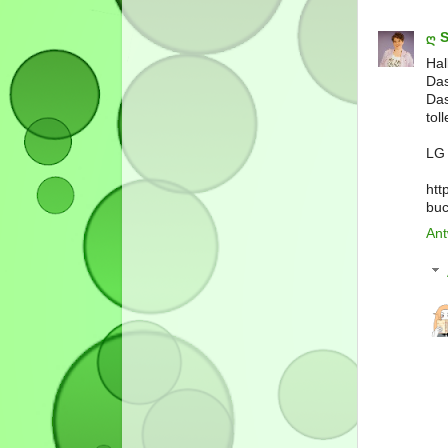
ღ 
Hal
Das
Das
tol
LG
htt
bu
Ant