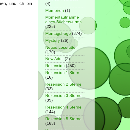
en, und ich bin
(4)
Memoiren
(1)
Momentaufnahme
eines Bücherwurms
(225)
Montagsfrage
(374)
Mystery
(26)
Neues Lesefutter
(170)
New Adult
(2)
Rezension
(450)
Rezension 1 Stern
(16)
Rezension 2 Sterne
(33)
Rezension 3 Sterne
(89)
Rezension 4 Sterne
(144)
Rezension 5 Sterne
(163)