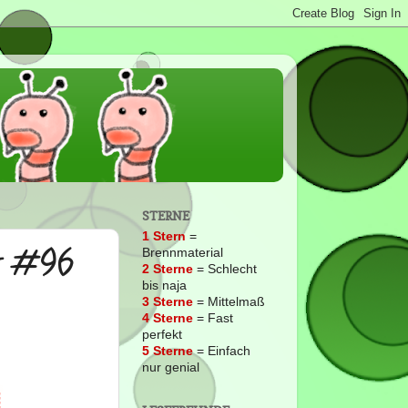
STERNE
1 Stern
=
s #96
Brennmaterial
2
Sterne
= Schlecht
bis naja
3 Sterne
= Mittelmaß
4 Sterne
= Fast
perfekt
5 Sterne
= Einfach
nur genial