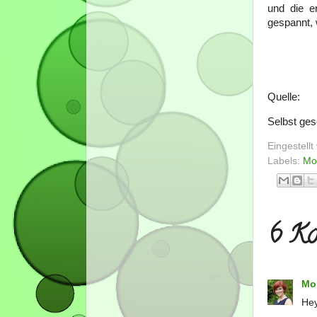
und die e
gespannt, 
Quelle:
Selbst ge
Eingestell
Labels:
Mo
6 Ko
Mo
Hey