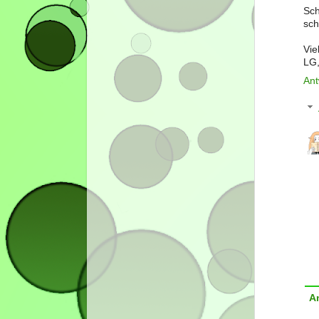
Sch
sch
Vie
LG,
Ant
A