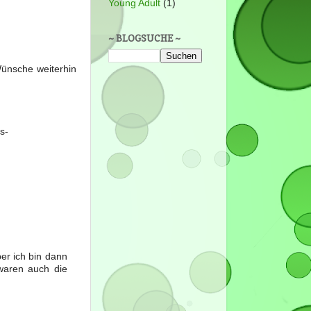
Young Adult
(1)
~ BLOGSUCHE ~
Wünsche weiterhin
s-
ber ich bin dann
waren auch die