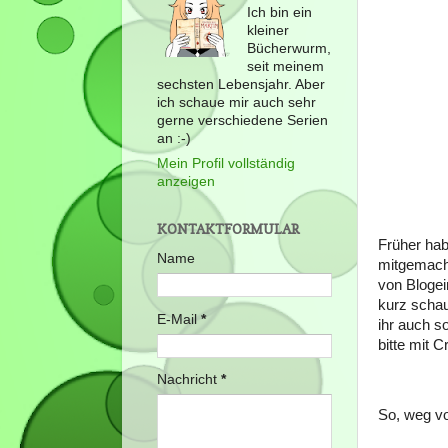
Ich bin ein
kleiner
Bücherwurm,
seit meinem
sechsten Lebensjahr. Aber
ich schaue mir auch sehr
gerne verschiedene Serien
an :-)
Mein Profil vollständig
anzeigen
KONTAKTFORMULAR
Früher ha
Name
mitgemacht
von Blogei
kurz schau
E-Mail
*
ihr auch s
bitte mit C
Nachricht
*
So, weg v