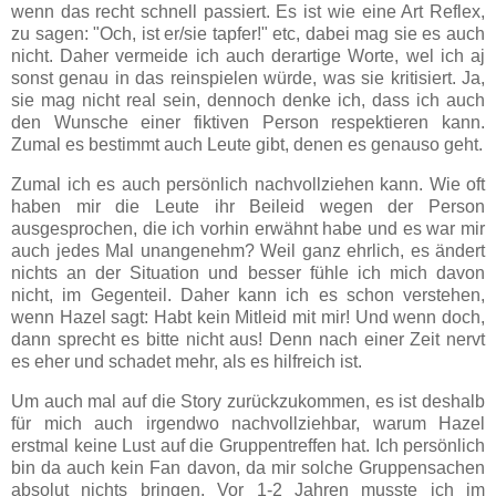
wenn das recht schnell passiert. Es ist wie eine Art Reflex,
zu sagen: "Och, ist er/sie tapfer!" etc, dabei mag sie es auch
nicht. Daher vermeide ich auch derartige Worte, wel ich aj
sonst genau in das reinspielen würde, was sie kritisiert. Ja,
sie mag nicht real sein, dennoch denke ich, dass ich auch
den Wunsche einer fiktiven Person respektieren kann.
Zumal es bestimmt auch Leute gibt, denen es genauso geht.
Zumal ich es auch persönlich nachvollziehen kann. Wie oft
haben mir die Leute ihr Beileid wegen der Person
ausgesprochen, die ich vorhin erwähnt habe und es war mir
auch jedes Mal unangenehm? Weil ganz ehrlich, es ändert
nichts an der Situation und besser fühle ich mich davon
nicht, im Gegenteil. Daher kann ich es schon verstehen,
wenn Hazel sagt: Habt kein Mitleid mit mir! Und wenn doch,
dann sprecht es bitte nicht aus! Denn nach einer Zeit nervt
es eher und schadet mehr, als es hilfreich ist.
Um auch mal auf die Story zurückzukommen, es ist deshalb
für mich auch irgendwo nachvollziehbar, warum Hazel
erstmal keine Lust auf die Gruppentreffen hat. Ich persönlich
bin da auch kein Fan davon, da mir solche Gruppensachen
absolut nichts bringen. Vor 1-2 Jahren musste ich im