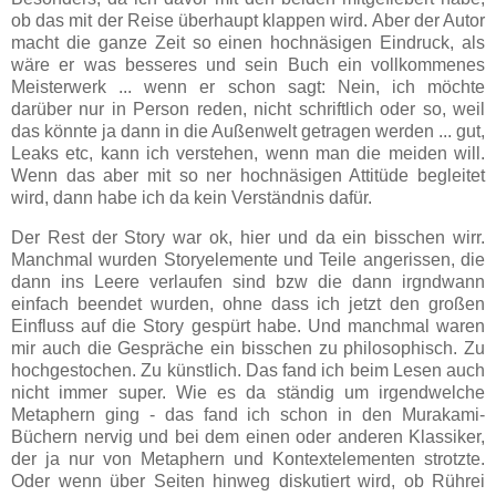
ob das mit der Reise überhaupt klappen wird. Aber der Autor
macht die ganze Zeit so einen hochnäsigen Eindruck, als
wäre er was besseres und sein Buch ein vollkommenes
Meisterwerk ... wenn er schon sagt: Nein, ich möchte
darüber nur in Person reden, nicht schriftlich oder so, weil
das könnte ja dann in die Außenwelt getragen werden ... gut,
Leaks etc, kann ich verstehen, wenn man die meiden will.
Wenn das aber mit so ner hochnäsigen Attitüde begleitet
wird, dann habe ich da kein Verständnis dafür.
Der Rest der Story war ok, hier und da ein bisschen wirr.
Manchmal wurden Storyelemente und Teile angerissen, die
dann ins Leere verlaufen sind bzw die dann irgndwann
einfach beendet wurden, ohne dass ich jetzt den großen
Einfluss auf die Story gespürt habe. Und manchmal waren
mir auch die Gespräche ein bisschen zu philosophisch. Zu
hochgestochen. Zu künstlich. Das fand ich beim Lesen auch
nicht immer super. Wie es da ständig um irgendwelche
Metaphern ging - das fand ich schon in den Murakami-
Büchern nervig und bei dem einen oder anderen Klassiker,
der ja nur von Metaphern und Kontextelementen strotzte.
Oder wenn über Seiten hinweg diskutiert wird, ob Rührei