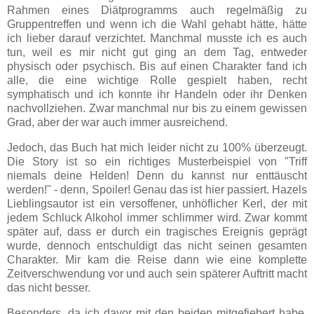
Rahmen eines Diätprogramms auch regelmäßig zu
Gruppentreffen und wenn ich die Wahl gehabt hätte, hätte
ich lieber darauf verzichtet. Manchmal musste ich es auch
tun, weil es mir nicht gut ging an dem Tag, entweder
physisch oder psychisch. Bis auf einen Charakter fand ich
alle, die eine wichtige Rolle gespielt haben, recht
symphatisch und ich konnte ihr Handeln oder ihr Denken
nachvollziehen. Zwar manchmal nur bis zu einem gewissen
Grad, aber der war auch immer ausreichend.
Jedoch, das Buch hat mich leider nicht zu 100% überzeugt.
Die Story ist so ein richtiges Musterbeispiel von "Triff
niemals deine Helden! Denn du kannst nur enttäuscht
werden!" - denn, Spoiler! Genau das ist hier passiert. Hazels
Lieblingsautor ist ein versoffener, unhöflicher Kerl, der mit
jedem Schluck Alkohol immer schlimmer wird. Zwar kommt
später auf, dass er durch ein tragisches Ereignis geprägt
wurde, dennoch entschuldigt das nicht seinen gesamten
Charakter. Mir kam die Reise dann wie eine komplette
Zeitverschwendung vor und auch sein späterer Auftritt macht
das nicht besser.
Besonders, da ich davor mit den beiden mitgefiebert habe,